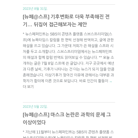
2023년 8월 31일.
[뉴페@스프] 기후변화로 더욱 부족해진 전
기… 뒤집어 접근해보자는 제안
* 뉴스페퍼민트는 SBS의 콘텐츠 플랫폼 스브스프리미엄(스
프)에 뉴욕타임스 칼럼을 한 편씩 선정해 번역하고, 글에 관한
해설을 쓰고 있습니다. 그 가운데 저희가 쓴 해설을 스프와 시
차를 두고 소개합니다. 스브스프리미엄에서는 뉴스페퍼민트
의 해설과 함께 칼럼 번역도 읽어보실 수 있습니다. ** 오늘 소
개하는 글은 7월 8일 스프에 쓴 글입니다. 지구 곳곳에서 예년
과 다른 날씨, 기후가 나타나는 건 더는 뉴스가 되지 않을 만큼
흔해졌습니다. 이상기후가 잦아진 이유에 관해서는 대부분 과
학자가 합의에 이른 것으로 보입니다. 바로 인간의 활동이
→
더 보기
2023년 5월 22일.
[뉴페@스프] 마스크 논란은 과학의 문제 그
이상이었다
* 지난해 11월부터 뉴스페퍼민트는 SBS의 콘텐츠 플랫폼 스
브스프리미엄(스프)에 뉴욕타임스 칼럼을 한 편씩 선정해 번