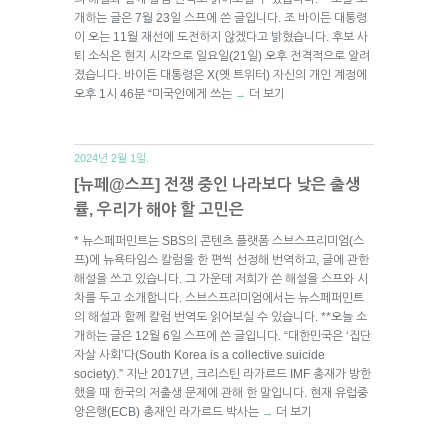
개하는 글은 7월 23일 스프에 쓴 글입니다. 조 바이든 대통령
이 오는 11월 재선에 도전하지 않겠다고 밝혔습니다. 후보 사
퇴 소식은 현지 시각으로 일요일(21일) 오후 전격적으로 알려
졌습니다. 바이든 대통령은 X(옛 트위터) 자신의 개인 계정에
오후 1시 46분 “미국인에게 쓰는
더 보기
→
2024년 2월 1일.
[뉴페@스프] 전쟁 중인 나라보다 낮은 출생
률, 우리가 해야 할 고민은
* 뉴스페퍼민트는 SBS의 콘텐츠 플랫폼 스브스프리미엄(스
프)에 뉴욕타임스 칼럼을 한 편씩 선정해 번역하고, 글에 관한
해설을 쓰고 있습니다. 그 가운데 저희가 쓴 해설을 스프와 시
차를 두고 소개합니다. 스브스프리미엄에서는 뉴스페퍼민트
의 해설과 함께 칼럼 번역도 읽어보실 수 있습니다. **오늘 소
개하는 글은 12월 6일 스프에 쓴 글입니다. “대한민국은 ‘집단
자살 사회’다(South Korea is a collective suicide
society).” 지난 2017년, 크리스틴 라가르드 IMF 총재가 방한
했을 때 한국의 저출생 문제에 관해 한 말입니다. 현재 유럽중
앙은행(ECB) 총재인 라가르드 박사는
더 보기
→