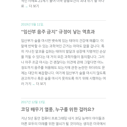
적인 사례로 21세기 들어 미국 공중보건의 최대 위기 중 하나
로
더 보기
→
2019년 5월 11일.
“임산부 음주 금지” 규정이 낳는 역효과
임산부가 술을 마시면 뱃속에 있는 태아의 건강에 해롭다. 이
말에 반박할 수 있는 과학적인 근거는 아마도 없을 겁니다. 특
히 지나친 알코올 섭취는 태아의 발달과 성장에 치명적인 손상
을 끼칠 수 있다는 데 거의 모든 과학자들이 동의합니다. 그러
나 아주 조금 마시는 건 괜찮다는 의견에 관해 그렇다면 어느
정도까지 음주를 허용해도 되는지에 관한 논란만 하더라도 문
제는 대단히 복잡합니다. 여기에 임산부가 술을 마시지 않도록
권고하거나 혹은 술을 마시지 못하도록 하기 위해 시행하는 여
러 가지
더 보기
→
2017년 12월 13일.
코딩 배우기 열풍, 누구를 위한 걸까요?
지난 5년 동안 컴퓨터 프로그래밍 내지 코딩 능력이 아이들과
어른 모두의 미래를 위한 열쇠가 될 것이라는 생각은 미국에서