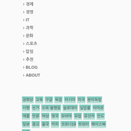
경제
경영
IT
과학
문화
스포츠
칼럼
추천
BLOG
ABOUT
공화당
교육
구글
독일
러시아
미국
분리독립
서평
선거
소득 불평등
슬로데이
실업률
아마존
애플
언론
여성
영국
오바마
유럽
유전자
인도
일본
종교
중국
커피
코로나19
트위터
페이스북