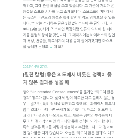
역하고, 그에 관한 해설을 쓰고 있습니다. 그 가운데 저희가 쓴
해설을 스프와 시차를 두고 소개합니다. 스브스프리미엄에서
는 뉴스페퍼민트의 해설과 함께 칼럼 번역도 읽어보실 수 있습
니다. ** 오늘 소개하는 글은 3월 2일 스프에 쓴 글입니다. 코
로나19는 20세기 초 스페인 독감처럼 인류의 역사에 한 페이
지를 분명히 장식할 것입니다. 그 페이지에는 바이러스의 원인
과 특성, 변종들, 의료체계의 대응 등이 들어가겠지만 마스크
를 둘러싼 논쟁도
더 보기
→
2022년 4월 27일.
[필진 칼럼] 좋은 의도에서 비롯된 정책이 좋
지 않은 결과를 낳을 때
영어 “Unintended Consequences”를 옮기면 “의도치 않은
결과” 정도가 됩니다. 삶에서 일이 의도한 대로 풀리지 않는 경
우는 많지만, 특히 정책을 입안하고 집행하는 과정에서 의도치
않은 결과가 나타나면 문제가 되곤 합니다. 때로는 의도한 것
과 정반대 결과가 나오기도 하고, 새로운 정책의 부작용이 너
무 커서 결과적으로 안 하느니만 못한 정책이 되기도 합니다.
특히 정책은 목표를 어떻게 설정하고 수립했느냐보다 결과로
만 평가받을 때가 많습니다. 오늘은 ‘의도치 않은 결과’의 대표