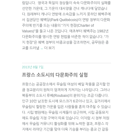
럼입니다. 영국과 독일의 정상들이 속속 다문화주의의 실패를
선언한 가운데, 그 기운이 대서양을 건너 캐나다에 닿았습니
다. 원래부터 캐나다 연방에 소속감을 느끼지 못하던 퀘벡주에
서 집권당인 퀘벡당(Parti Québécois)이 연방 정부의 다문화
주의에 반기를 드는 내용의 “가치 헌장(Charter of
Values)”을 들고 나온 것입니다. 애초부터 퀘벡주는 1982년
다문화주의를 명시한 연방 헌법을 비준한 적이 없습니다. “가
치 헌장”은 퀘벡 정부의 비종교성을 강조하면서, 공무원은 종
교를 드러낼
더 보기
→
2013년 8월 7일.
프랑스 소도시의 다문화주의 실험
프랑스는 공공장소에서 무슬림 여성의 베일 착용을 금지할 만
큼 정교분리의 원칙이 엄격하게 지켜지는 나라입니다. 그러나
북동부의 소도시 루베(Roubaix)의 분위기는 조금 다릅니다.
인구 10만 남짓한 도시에 모스크가 6곳이나 있고, 길거리에서
무슬림식 헐렁한 가운을 입은 사람들을 흔히 마주칠 수 있습니
다. 시립 병원에는 무슬림 사제들이 상근하며, 시립 공동묘지
에도 무슬림 지정 구역이 따로 있습니다. 이처럼 시 정부 차원
에서 무슬림 커뮤니티 활성화를 위해 노력한 결과, 프랑스 각
지에서 라마단 기간을 맞아 더욱 기승을 부리는 종교 간 갈등