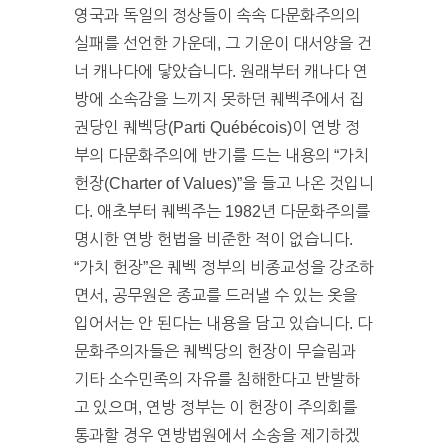
영국과 독일의 정상들이 속속 다문화주의의
실패를 선언한 가운데, 그 기운이 대서양을 건
너 캐나다에 닿았습니다. 원래부터 캐나다 연
방에 소속감을 느끼지 못하던 퀘벡주에서 집
권당인 퀘벡당(Parti Québécois)이 연방 정
부의 다문화주의에 반기를 드는 내용의 “가치
헌장(Charter of Values)”을 들고 나온 것입니
다. 애초부터 퀘벡주는 1982년 다문화주의를
명시한 연방 헌법을 비준한 적이 없습니다.
“가치 헌장”은 퀘벡 정부의 비종교성을 강조하
면서, 공무원은 종교를 드러낼 수 있는 옷을
입어서는 안 된다는 내용을 담고 있습니다. 다
문화주의자들은 퀘벡당의 헌장이 무슬림과
기타 소수민족의 자유를 침해한다고 반발하
고 있으며, 연방 정부는 이 헌장이 주의회를
통과할 경우 연방법원에서 소송을 제기하겠