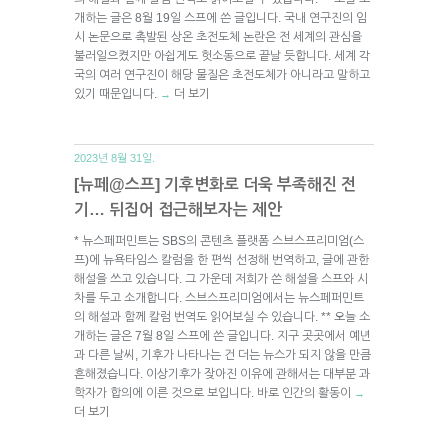
개하는 글은 8월 19일 스프에 쓴 글입니다. 국내 연구진의 임
시 논문으로 촉발된 상온 초전도체 논란은 전 세계의 관심을
불러일으켰지만 아쉽게도 헛소동으로 끝날 듯합니다. 세계 각
국의 여러 연구진이 해당 물질은 초전도체가 아니라고 말하고
있기 때문입니다.
더 보기
→
2023년 8월 31일.
[뉴페@스프] 기후변화로 더욱 부족해진 전
기… 뒤집어 접근해보자는 제안
* 뉴스페퍼민트는 SBS의 콘텐츠 플랫폼 스브스프리미엄(스
프)에 뉴욕타임스 칼럼을 한 편씩 선정해 번역하고, 글에 관한
해설을 쓰고 있습니다. 그 가운데 저희가 쓴 해설을 스프와 시
차를 두고 소개합니다. 스브스프리미엄에서는 뉴스페퍼민트
의 해설과 함께 칼럼 번역도 읽어보실 수 있습니다. ** 오늘 소
개하는 글은 7월 8일 스프에 쓴 글입니다. 지구 곳곳에서 예년
과 다른 날씨, 기후가 나타나는 건 더는 뉴스가 되지 않을 만큼
흔해졌습니다. 이상기후가 잦아진 이유에 관해서는 대부분 과
학자가 합의에 이른 것으로 보입니다. 바로 인간의 활동이
→
더 보기