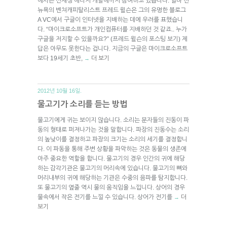
에서는 신재생 에너지 개발에까지 참여하고 있습니다. 얼마 전
뉴욕의 벤쳐캐피탈리스트 프레드 윌슨은 그의 유명한 블로그
A VC에서 구글이 인터넷을 지배하는 데에 우려를 표했습니
다. “마이크로소프트가 개인컴퓨터를 지배하던 것 같죠.. 누가
구글을 저지할 수 있을까요?” (프레드 윌슨의 포스팅 보기) 제
답은 아무도 못한다는 겁니다. 지금의 구글은 마이크로소프트
보다 19세기 초반,
더 보기
→
2012년 10월 16일.
물고기가 소리를 듣는 방법
물고기에게 귀는 보이지 않습니다. 소리는 분자들의 진동이 파
동의 형태로 퍼져나가는 것을 말합니다. 파장의 진동수는 소리
의 높낮이를 결정하고 파장의 크기는 소리의 세기를 결정합니
다. 이 파동을 통해 주변 상황을 파악하는 것은 동물의 생존에
아주 중요한 역할을 합니다. 물고기의 경우 인간의 귀에 해당
하는 감각기관은 물고기의 머리속에 있습니다. 물고기의 뼈와
머리내부의 귀에 해당하는 기관은 수중의 음파를 탐지합니다.
또 물고기의 옆줄 역시 물의 움직임을 느낍니다. 상어의 경우
물속에서 작은 전기를 느낄 수 있습니다. 상어가 전기를
더
→
보기