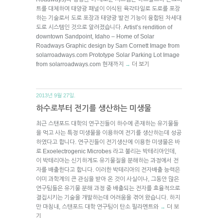
트를 대체하여 태양광 패널이 이식된 육각타일로 도로를 포장
하는 기술로서 도로 포장과 태양광 발전 기능이 융합된 차세대
도로 시스템인 것으로 알려졌습니다. Artist’s rendition of
downtown Sandpoint, Idaho – Home of Solar
Roadways Graphic design by Sam Cornett Image from
solarroadways.com Prototype Solar Parking Lot Image
from solarroadways.com 현재까지
더 보기
→
2013년 9월 27일.
하수로부터 전기를 생산하는 미생물
최근 스탠포드 대학의 연구진들이 하수에 존재하는 유기물들
을 먹고 사는 특정 미생물을 이용하여 전기를 생산하는데 성공
하였다고 합니다. 연구진들이 전기생산에 이용한 미생물은 바
로 Exoelectrogenic Microbes 라고 불리는 박테리아인데,
이 박테리아는 신기하게도 유기물질을 분해하는 과정에서 전
자를 배출한다고 합니다. 이러한 박테리아의 전자배출 능력은
이미 과학계의 큰 관심을 받아 온 것이 사실이나, 그동안 많은
연구팀들은 유기물 분해 과정 중 배출되는 전자를 효율적으로
결집시키는 기술을 개발하는데 어려움을 겪어 왔습니다. 하지
만 마침내, 스탠포드 대학 연구팀이 탄소 필라멘트와
더 보
→
기