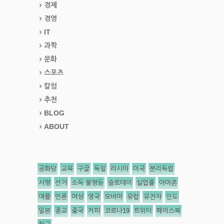
경제
경영
IT
과학
문화
스포츠
칼럼
추천
BLOG
ABOUT
공화당
교육
구글
독일
러시아
미국
분리독립
서평
선거
소득 불평등
슬로데이
실업률
아마존
애플
언론
여성
영국
오바마
유럽
유전자
인도
일본
종교
중국
커피
코로나19
트위터
페이스북