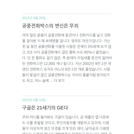
2013년 6월 20일.
공중전화박스의 변신은 무죄
아마 많은 분들이 공중전화에 동전이나 전화카드를 넣고 전화
를 걸어본 지 꽤 오래됐을 겁니다. 영국도 마찬가집니다. 지난
한 달 동안 공중전화를 이용한 사람은 전체의 3%밖에 되지 않
고, 5년 사이 공중전화에서 걸린 통화 수도 85%나 줄었습니
다. 단 한 통화도 걸지 않은, 즉 본래의 쓰임새를 완전히 잃어버
린 전화박스만 12,000 개나 됩니다. 지난 2002년 9만 2천 개
였던 전화박스 숫자도 어느덧 6만 2천 개로 줄었습니다. 사람
들의 발길이 끊긴 공중전화박스는 거리의 흉물처럼 방치되기
도 하고, 어느 술에
더 보기
→
2013년 6월 10일.
구글은 21세기의 GE다
주위 어디를 둘러봐도 구글이 있습니다. 곧 애플의 앱 다운로
드 수를 추월할 것이고, 무인자동차를 개발하고 있으며, 사람
들이 이상하게 생긴 안경을 쓰게 만든 데다, 남아공과 스웨덴