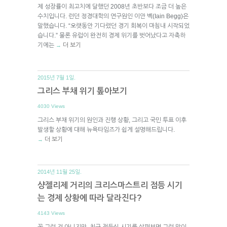
제 성장률이 최고치에 달했던 2008년 초반보다 조금 더 높은
수치입니다. 런던 정경대학의 연구원인 이안 벡(Iain Begg)은
말했습니다. “오랫동안 기다렸던 경기 회복이 마침내 시작되었
습니다.” 물론 유럽이 완전히 경제 위기를 벗어났다고 자축하
기에는
더 보기
→
2015년 7월 1일.
그리스 부채 위기 톺아보기
4030 Views
그리스 부채 위기의 원인과 진행 상황, 그리고 국민 투표 이후
발생할 상황에 대해 뉴욕타임즈가 쉽게 설명해드립니다.
더 보기
→
2014년 11월 25일.
샹젤리제 거리의 크리스마스트리 점등 시기
는 경제 상황에 따라 달라진다?
4143 Views
꼭 그런 건 아니지만, 최근 점등식 시기를 살펴보면 그런 말이