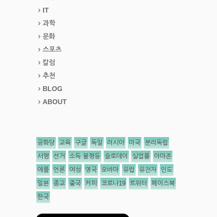
IT
과학
문화
스포츠
칼럼
추천
BLOG
ABOUT
공화당
교육
구글
독일
러시아
미국
분리독립
서평
선거
소득 불평등
슬로데이
실업률
아마존
애플
언론
여성
영국
오바마
유럽
유전자
인도
일본
종교
중국
커피
코로나19
트위터
페이스북
한국