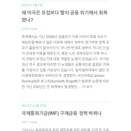
2014년 1월 7일.
왜 미국은 유럽보다 빨리 금융 위기에서 회복
했나?
5706 Views
학계에서는 지난 2008년 금융위기 이후 미국의 회복 속도가
예상만큼 빠르지 않은 이유에 대해서 정부의 경기부양 정책 규
모가 충분하지 않아서인지, 아니면 반대로 정부의 지나친 간섭
이 초래한 비효율 때문인지, 혹은 느린 경제성장이 이제 하나
의 규범이 되었는지에 대한 격렬한 논쟁이 있었습니다. 하지만
최근 연구 결과에 따르면 이 논쟁들은 공통적으로 잘못된 전제
를 가정하고 있을 가능성이 있습니다. 필라델피아에서 열린 전
미경제학회에서 하버드의 두 경제학자, 라인하트(Carmen
Reinhart)와 로고프(Kenneth Rogoff)가 발표한 논문에 따르
면 지난 200년간 전 세계에서 발생했던
더 보기
→
2013년 11월 27일.
국제통화기금(IMF) 구제금융 정책 바뀌나
4657 Views
그리스나 포르투갈과 같은 채무국에 모든 부담을 지게 한 구조