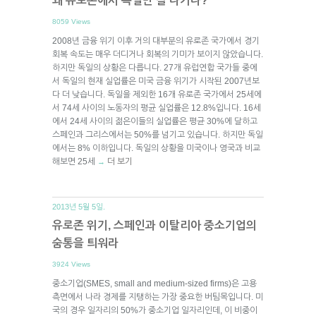
왜 유로존에서 독일만 잘 나가나?
8059 Views
2008년 금융 위기 이후 거의 대부분의 유로존 국가에서 경기
회복 속도는 매우 더디거나 회복의 기미가 보이지 않았습니다.
하지만 독일의 상황은 다릅니다. 27개 유럽연합 국가들 중에
서 독일의 현재 실업률은 미국 금융 위기가 시작된 2007년보
다 더 낮습니다. 독일을 제외한 16개 유로존 국가에서 25세에
서 74세 사이의 노동자의 평균 실업률은 12.8%입니다. 16세
에서 24세 사이의 젊은이들의 실업률은 평균 30%에 달하고
스페인과 그리스에서는 50%를 넘기고 있습니다. 하지만 독일
에서는 8% 이하입니다. 독일의 상황을 미국이나 영국과 비교
해보면 25세
더 보기
→
2013년 5월 5일.
유로존 위기, 스페인과 이탈리아 중소기업의
숨통을 틔워라
3924 Views
중소기업(SMES, small and medium-sized firms)은 고용
측면에서 나라 경제를 지탱하는 가장 중요한 버팀목입니다. 미
국의 경우 일자리의 50%가 중소기업 일자리인데, 이 비중이