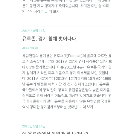
로 스페인은 유로존 부채 위기의 상징이었습니다. 스페인은 9
분기 동안 계속 경제가 위축되었습니다. 하지만 이번 달 스페
인 주식 시장은
더 보기
→
2013년 8월 14일.
유로존, 경기 침체 벗어나다
3632 Views
유럽연합의 통계청인 유로스탯(Eurostat)의 발표에 따르면 유
로존 소속 17개 국가의 2013년 2분기 경제 성장률은 1분기보
다 0.3% 증가했습니다. 이는 2011년 4분기 유로존 국가의 경
기 침체가 시작된 이후 처음으로 경기 회복세를 보인 것입니
다. 2011년 4분기부터 2013년 1분기까지의 18개월은 1999
년 유로가 탄생한 이후 가장 긴 경기 침체기였습니다. 유로존
국가들에서의 양적 완화 정책과 유럽중앙은행의 낮은 이자율
정책으로 경제 성장은 어느정도 예상된 것이기도 했습니다. 영
국이나 폴란드와 같이 유로를 사용하지 않는 유럽연합 국가들
역시 경미한 경기침체로부터는 벗어난
더 보기
→
2013년 5월 14일.