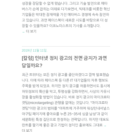
성장을 장담할 수 없게 됐습니다. 그리고 기술 발전으로 메타
버스가 손에 잡히는 미래로 다가오면서, 빅테크를 비롯한 혁신
기업들은 막대한 잠재력을 가진 메타버스 경쟁에 속속 참전하
고 있습니다. 과연 페이스북이 새로운 시도를 바탕으로 더 성
장할 수 있을까요? 이코노미스트의 기사를 소개합니다.
더 보기
→
2019년 11월 11일.
[칼럼] 인터넷 정치 광고의 전면 금지가 과연
답일까요?
최근 트위터는 모든 정치 광고를 중단하겠다고 깜짝 발표했습
니다. 이에 따라 페이스북 등 다른 IT 대기업들의 차후 행보도
주목을 받게 되었죠. 하지만 정치 광고를 허용하면서도 동시에
허위정보의 확산을 막고, 투명성을 강화하면서, 사상의 자유시
장을 활성화할 방법이 있습니다. 바로 정치 광고의 마이크로타
겟팅(microtargeting) 관행을 없애는 것입니다. “마이크로타
겟팅”이란 광고의 범위를 “아파트에 거주하며 워싱턴내셔널스
야구팀 페이지에 좋아요를 누른 25~35세 싱글 남성”과 같이
세분화된 특정 집단으로 한정하는 전략입니다. 하지만 데오도
란트를 팔기에 좋은 광고 기법이 정치인 홍보에도 그대로
→
더 보기