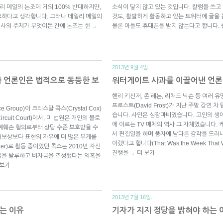
데일리 메일의 논조에 거의 100% 반대하지만,
소식이 닿지 않고 있는 것입니다. 칼럼을 쓰고
요하다고 생각합니다. 그러나 데일리 메일의
것도, 활발하게 활동하고 있는 트위터에 글을
기사의 주제가 무엇이든 간에 논조는 한
물론 아들도 휴대폰을 받지 않는다고 합니다.
→
2013년 9월 4일.
와 언론인은 법적으로 동등한 보
워터게이트 사과를 이끌어낸 언론
헨리 키신저, 존 레논, 리처드 닉슨 등 여러
프로스트(David Frost)가 지난 주말 강연
 Group)이 크리스탈 콕스(Crystal Cox)
습니다. 사인은 심장마비였습니다. 고인의 생애
cuit Court)에서, 미 법원은 개인의 블로
에 이르는 TV 매체의 역사 그 자체였습니다
예훼손 혐의로부터 상당 수준 보호받을 수
서 편집일을 하며 풍자에 남다른 감각을 드러내
해보상보다 표현의 자유에 더 많은 무게를
이랬다고 합니다(That Was the Week Th
ogger)로 활동 중이었던 콕스는 2010년 자신
진행을
더 보기
→
금을 탈루하고 비자금을 조성했다는 의혹을
 보기
2013년 7월 16일.
는 이유
기자가 지지 정당을 밝혀야 하는 