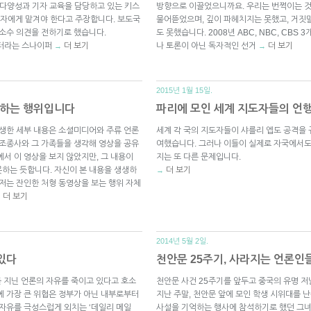
 다양성과 기자 교육을 담당하고 있는 키스
방향으로 이끌었으니까요. 우리는 번쩍이는 것
은 독자에게 맡겨야 한다고 주장합니다. 보도국
물어뜯었으며, 깊이 파헤치지는 못했고, 거짓
 소수 의견을 전하기로 했습니다.
도 못했습니다. 2008년 ABC, NBC, CB
터라는 스나이퍼
더 보기
나 토론이 아닌 독자적인 선거
더 보기
→
→
2015년 1월 15일.
참하는 행위입니다
파리에 모인 세계 지도자들의 언
생생한 세부 내용은 소셜미디어와 주류 언론
세계 각 국의 지도자들이 샤를리 엡도 공격을 
 조종사와 그 가족들을 생각해 영상을 공유
여했습니다. 그러나 이들이 실제로 자국에서
서 이 영상을 보지 않았지만, 그 내용이
지는 또 다른 문제입니다.
하는 듯합니다. 자신이 본 내용을 생생하
더 보기
→
 저는 잔인한 처형 동영상을 보는 행위 자체
더 보기
→
2014년 5월 2일.
 있다
천안문 25주기, 사라지는 언론인
를 지닌 언론의 자유를 죽이고 있다고 호소
천안문 사건 25주기를 앞두고 중국의 유명 저널
에 가장 큰 위협은 정부가 아닌 내부로부터
지난 주말, 천안문 앞에 모인 학생 시위대를 난
 자유를 극성스럽게 외치는 ‘데일리 메일
사설을 기억하는 행사에 참석하기로 했던 그녀