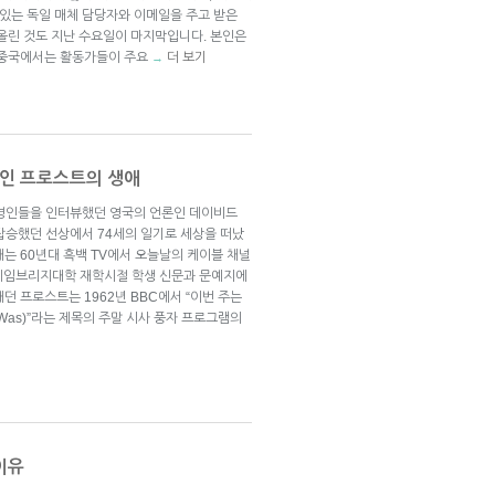
 있는 독일 매체 담당자와 이메일을 주고 받은
 올린 것도 지난 수요일이 마지막입니다. 본인은
 중국에서는 활동가들이 주요
더 보기
→
인 프로스트의 생애
 유명인들을 인터뷰했던 영국의 언론인 데이비드
 차 탑승했던 선상에서 74세의 일기로 세상을 떠났
는 60년대 흑백 TV에서 오늘날의 케이블 채널
. 케임브리지대학 재학시절 학생 신문과 문예지에
던 프로스트는 1962년 BBC에서 “이번 주는
at Was)”라는 제목의 주말 시사 풍자 프로그램의
이유