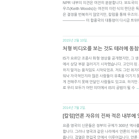
NPR 내부의 의견은 여전히 분분합니다. 보도국의
우즈(Keith Woods)는 여전히 이런 식의 판단
은 결정을 번복하지 않았지만, 칼럼을 통해 우즈의
—————— 미 합중국의 대통령이 다시금 트위
2015년 2월 10일.
처형 비디오를 보는 것도 테러에 동
IS가 요르단 조종사 화형 영상을 공개했지만, 그 
에서 상당 부분 걸러지기 시작했습니다. 고인이 된
하지 말자는 움직임도 시작되었죠. 저도 그런 취지에
워낙 자극적인지라 많은 사람들이 유혹을 이기지 못
게 전해주지 못해 안달인 사람들도 있고요. 하지만
로 우리 모두가 어떤 의미에서 IS의 공범이 될 수
2014년 7월 2일.
[칼럼]언론 자유의 진짜 적은 내부에
요즘 영국의 신문들은 정부의 규제가 300년 역사
합니다. 그러나 영국과 같은 나라에서 언론의 자유
옵니다. 검열은 편집국 안에서 이루어집니다. 언론