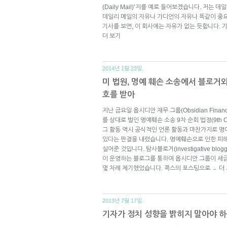
(Daily Mail)’지를 예로 들어보겠습니다. 저는 
데일리 메일의 자유나 가디언의 자유나 똑같이 중
기사를 보면, 이 회사에는 자유가 없는 듯합니다. 
더 보기
2014년 1월 23일.
미 법원, 명예 훼손 소송에서 블로거
호를 받아
지난 금요일 옵시디안 재무 그룹(Obsidian Finance
를 상대로 벌인 명예훼손 소송 9차 순회 법정(9th Cir
그 활동 역시 공식적인 언론 활동과 마찬가지로 명
있다는 판결을 내렸습니다. 명예훼손으로 인한 피
실어준 것입니다. 탐사블로거(investigative bl
이 운영하는 블로그를 통하여 옵시디안 그룹이 세
몇 차례 제기했었습니다. 콕스의 포스팅으로
더
→
2013년 7월 17일.
기자가 정치 성향을 밝히지 말아야 하