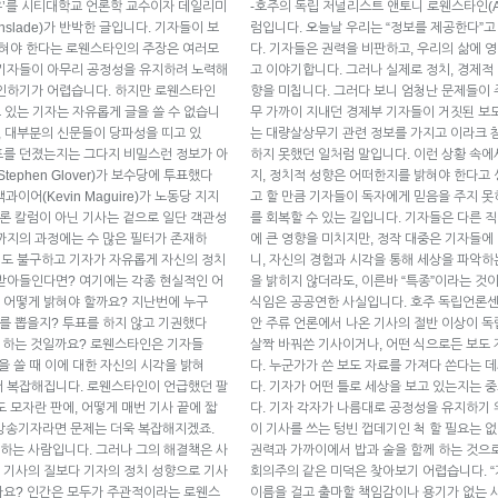
이유’를 시티대학교 언론학 교수이자 데일리미
-호주의 독립 저널리스트 앤토니 로웬스타인(Ant
nslade)가 반박한 글입니다. 기자들이 보
럼입니다. 오늘날 우리는 “정보를 제공한다”고
밝혀야 한다는 로웬스타인의 주장은 여러모
다. 기자들은 권력을 비판하고, 우리의 삶에 
 기자들이 아무리 공정성을 유지하려 노력해
고 이야기합니다. 그러나 실제로 정치, 경제적
부인하기가 어렵습니다. 하지만 로웬스타인
향을 미칩니다. 그러다 보니 엄청난 문제들이
고 있는 기자는 자유롭게 글을 쓸 수 없습니
무 가까이 지내던 경제부 기자들이 거짓된 보도를
, 대부분의 신문들이 당파성을 띠고 있
는 대량살상무기 관련 정보를 가지고 이라크 
표를 던졌는지는 그다지 비밀스런 정보가 아
하지 못했던 일처럼 말입니다. 이런 상황 속에
Stephen Glover)가 보수당에 투표했다
지, 정치적 성향은 어떠한지를 밝혀야 한다고
맥과이어(Kevin Maguire)가 노동당 지지
고 할 만큼 기자들이 독자에게 믿음을 주지 못
론 칼럼이 아닌 기사는 겉으로 일단 객관성
를 회복할 수 있는 길입니다. 기자들은 다른 
까지의 과정에는 수 많은 필터가 존재하
에 큰 영향을 미치지만, 정작 대중은 기자들에
에도 불구하고 기자가 자유롭게 자신의 정치
니, 자신의 경험과 시각을 통해 세상을 파악하
 받아들인다면? 여기에는 각종 현실적인 어
을 밝히지 않더라도, 이른바 “특종”이라는 것
 어떻게 밝혀야 할까요? 지난번에 누구
식임은 공공연한 사실입니다. 호주 독립언론센터
를 뽑을지? 투표를 하지 않고 기권했다
안 주류 언론에서 나온 기사의 절반 이상이 
야 하는 것일까요? 로웬스타인은 기자들
살짝 바꿔쓴 기사이거나, 어떤 식으로든 보도
을 쓸 때 이에 대한 자신의 시각을 밝혀
다. 누군가가 쓴 보도 자료를 가져다 쓴다는 
더 복잡해집니다. 로웬스타인이 언급했던 팔
다. 기자가 어떤 틀로 세상을 보고 있는지는 
 모자란 판에, 어떻게 매번 기사 끝에 짧
다. 기자 각자가 나름대로 공정성을 유지하기 
 방송기자라면 문제는 더욱 복잡해지겠죠.
이 기사를 쓰는 텅빈 껍데기인 척 할 필요는 
하는 사람입니다. 그러나 그의 해결책은 사
권력과 가까이에서 밥과 술을 함께 하는 것으
 기사의 질보다 기자의 정치 성향으로 기사
회의주의 같은 미덕은 찾아보기 어렵습니다. 
까요? 인간은 모두가 주관적이라는 로웬스
이름을 걸고 출마할 책임감이나 용기가 없는 사람들