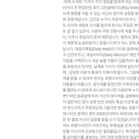
-어제 소개한 ‘기자가 지지 정당을 밝혀야 하는 
러지의 전 편집인인 로이 그린슬레이드(Roy Gree
도에 영향을 미칠 수 있는 자신의 정치적 성향을 
로 유혹적입니다. 인간은 누구나 주관적이라거나,
도 각자의 색깔로 기사를 칠하게 된다는 주장은 
도 잘 알고 있듯이, 이른바 주류 언론사에 적을 두
다. 사주나 편집자의 존재 때문입니다. 영국의 경우
기 때문에 논설위원이나 칼럼니스트가 어느 당에 
닙니다. 데일리메일(Daily Mail)의 스티븐 글로버(
고 선언하거나, 데일리미러(Daily Mirror)의 케빈 
자임을 고백한다고 새삼 놀랄 사람이 있을까요? 물
을 표방하고 있지만, 실제로 기사가 지면에 실리기
며, 상당한 이념적 통제가 가해지게 됩니다. 그럼
색을 밝힐 수 있어야 한다는 로웬스타인의 의견을
려움들이 따릅니다. 정치색를 밝힌다면 구체적으로
를 뽑았는지 밝혀야 하나요? 아니면 다음번에 누구
면? 어떤 분류법에 따라 자신의 정치색을 설명해
이 일반적인 정치 성향 선언 외에도 특정 사안에 글
야 한다고까지 주장하는데 그렇다면 문제는 한층 
레스타인 문제의 경우 1000단어짜리 에세이로 써도
은 한 줄로 자신의 입장을 밝힐 수가 있겠습니까?
저도 로웬스타인이 이야기하는 투명성을 전격 지지
안을 지나치게 단순화시킨 결과물입니다. 독자들이
를 읽지말지를 결정하는 것이 과연 바람직한 일일