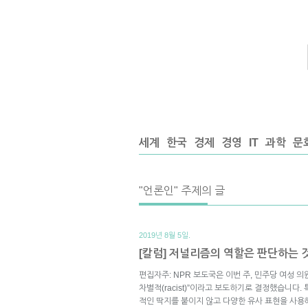
세계
한국
경제
경영
IT
과학
문
"언론인" 주제의 글
2019년 8월 5일.
[칼럼] 저널리즘의 역할은 판단하는
편집자주: NPR 보도국은 이번 주, 민주당 여성 
차별적(racist)”이라고 보도하기로 결정했습니다
적인 딱지를 붙이지 않고 다양한 유사 표현을 사용