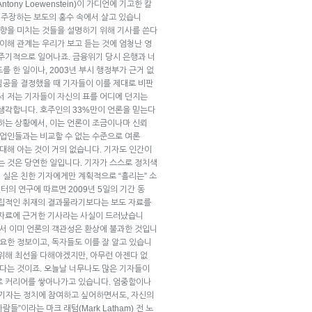
ony Loewenstein)이 가디언에 기고한 칼
 주장하는 보도의 홍수 속에서 살고 있습니
영향을 미치는 것들을 설명하기 위해 기사를 쓴다
 이해 관계는 우리가 보고 듣는 것에 엄청난 영
 주기적으로 일어나죠. 금융위기 당시 은행과 너
 한 일이나, 2003년 부시 행정부가 근거 없
침공을 결정했을 때 기자들이 이를 제대로 비판
서 저는 기자들이 자신의 표를 어디에 던지는
 생각합니다. 호주인의 33%만이 언론을 믿는다
하는 상황에서, 이는 언론이 조금이나마 신뢰
직업인들과는 비교할 수 없는 수준으로 여론
 대해 아는 것이 거의 없습니다. 기자도 인간이
는 것은 당연한 일입니다. 기자가 스스로 정치색
이 실은 친한 기자에게만 계획적으로 “흘리는” 소
의 연구에 따르면 2009년 5일의 기간 동
독립적인 취재의 결과물라기보다는 보도 자료를
 자료에 근거한 기사라는 사실이 드러났습니
데서 이미 언론의 객관성은 환상에 불과한 것입니
중요한 정보이고, 독자들도 이를 잘 알고 있습니
위해 최선을 다해야겠지만, 아무런 아젠다 없
없다는 것이죠. 오늘날 너무나도 많은 기자들이
로 커리어를 쌓아나가고 있습니다. 엄중함이나
“기자는 정치에 참여하고 싶어하면서도, 자신의
”이라는 마크 래텀(Mark Latham) 전 노