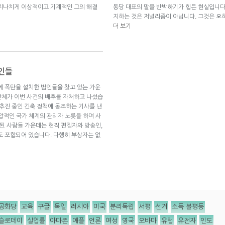
 지나치게 이상적이고 기계적인 그의 해결
동당 대표의 말을 반박하기가 힘든 현실입니다.
지하는 것은 저널리즘이 아닙니다. 그것은 오
더 보기
인들
에 폭탄을 설치한 범인들을 찾고 있는 가운
)’라는 단체가 이번 사건의 배후를 자처하고 나섰습
 추진 중인 긴축 정책에 동조하는 기사를 낸
압적인 국가 체계의 관리자 노릇을 하며 사
 된 사람들 가운데는 현직 편집자와 방송인,
도 포함되어 있습니다. 다행히 부상자는 없
공화당
교육
구글
독일
러시아
미국
분리독립
서평
선거
소득 불평등
슬로데이
실업률
아마존
애플
언론
여성
영국
오바마
유럽
유전자
인도