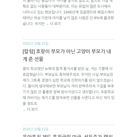
히 올라가는 중입니다. 아이를 낳지도 않았고, 앞으로 가질 계
획도 없는 사람들이 대부분이죠. 이는 유럽의 많은 도시에서
나타나고 있는 현상입니다. 1946년에 잉글랜드와 웨일스에서
태어난 여성 가운데 아이를 낳지 않은 사람은 단 9%에 불과했
습니다. 하지만
더 보기
→
2016년 10월 25일.
[칼럼] 호랑이 부모가 아닌 고양이 부모가 내
게 준 선물
꿈의 학교였던 뉴욕대 합격 통지서를 받은 날, 저는 기쁨에 사
로잡혔습니다. 부모님도 축하해주셨죠. 하지만 사실 부모님은
제가 그토록 경쟁이 심한 학교에 진학하기를 원치 않으셨습니
다. 돌이켜 생각해보면 부모님이 저의 완벽주의적 기질을 부추
기지 않은 건 훌륭한 양육 방식이었다고 생각합니다. 초등학교
때 아버지는 제가 C를 받아오면 선물을 사준다고 하신 적이 있
을 정도죠.
더 보기
→
2016년 10월 11일.