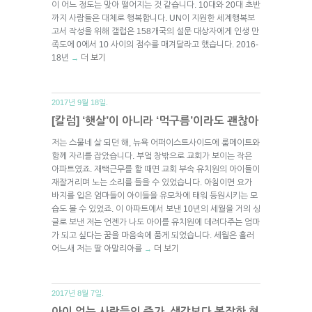
이 어느 정도는 맞아 떨어지는 것 같습니다. 10대와 20대 초반
까지 사람들은 대체로 행복합니다. UN이 지원한 세계행복보
고서 작성을 위해 갤럽은 158개국의 설문 대상자에게 인생 만
족도에 0에서 10 사이의 점수를 매겨달라고 했습니다. 2016-
18년
더 보기
→
2017년 9월 18일.
[칼럼] ‘햇살’이 아니라 ‘먹구름’이라도 괜찮아
저는 스물네 살 되던 해, 뉴욕 어퍼이스트사이드에 룸메이트와
함께 자리를 잡았습니다. 부엌 창밖으로 교회가 보이는 작은
아파트였죠. 재택근무를 할 때면 교회 부속 유치원의 아이들이
재잘거리며 노는 소리를 들을 수 있었습니다. 아침이면 요가
바지를 입은 엄마들이 아이들을 유모차에 태워 등원시키는 모
습도 볼 수 있었죠. 이 아파트에서 보낸 10년의 세월을 거의 싱
글로 보낸 저는 언젠가 나도 아이를 유치원에 데려다주는 엄마
가 되고 싶다는 꿈을 마음속에 품게 되었습니다. 세월은 흘러
어느새 저는 딸 아말리아를
더 보기
→
2017년 8월 7일.
아이 없는 사람들의 증가, 생각보다 복잡한 현