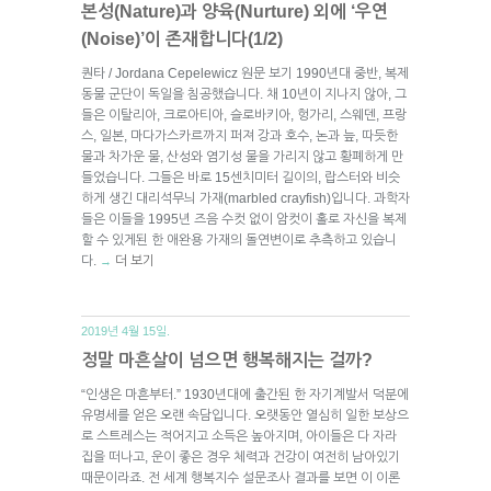
본성(Nature)과 양육(Nurture) 외에 ‘우연
(Noise)’이 존재합니다(1/2)
퀀타 / Jordana Cepelewicz 원문 보기 1990년대 중반, 복제
동물 군단이 독일을 침공했습니다. 채 10년이 지나지 않아, 그
들은 이탈리아, 크로아티아, 슬로바키아, 헝가리, 스웨덴, 프랑
스, 일본, 마다가스카르까지 퍼져 강과 호수, 논과 늪, 따듯한
물과 차가운 물, 산성와 염기성 물을 가리지 않고 황폐하게 만
들었습니다. 그들은 바로 15센치미터 길이의, 랍스터와 비슷
하게 생긴 대리석무늬 가재(marbled crayfish)입니다. 과학자
들은 이들을 1995년 즈음 수컷 없이 암컷이 홀로 자신을 복제
할 수 있게된 한 애완용 가재의 돌연변이로 추측하고 있습니
다.
더 보기
→
2019년 4월 15일.
정말 마흔살이 넘으면 행복해지는 걸까?
“인생은 마흔부터.” 1930년대에 출간된 한 자기계발서 덕분에
유명세를 얻은 오랜 속담입니다. 오랫동안 열심히 일한 보상으
로 스트레스는 적어지고 소득은 높아지며, 아이들은 다 자라
집을 떠나고, 운이 좋은 경우 체력과 건강이 여전히 남아있기
때문이라죠. 전 세계 행복지수 설문조사 결과를 보면 이 이론