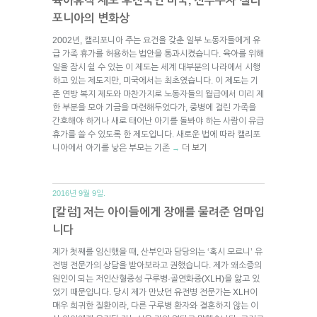
육아휴직 제도 후진국인 미국, 선두주자 캘리
포니아의 변화상
2002년, 캘리포니아 주는 요건을 갖춘 일부 노동자들에게 유
급 가족 휴가를 허용하는 법안을 통과시켰습니다. 육아를 위해
일을 잠시 쉴 수 있는 이 제도는 세계 대부분의 나라에서 시행
하고 있는 제도지만, 미국에서는 최초였습니다. 이 제도는 기
존 연방 복지 제도와 마찬가지로 노동자들의 월급에서 미리 제
한 부분을 모아 기금을 마련해두었다가, 중병에 걸린 가족을
간호해야 하거나 새로 태어난 아기를 돌봐야 하는 사람이 유급
휴가를 쓸 수 있도록 한 제도입니다. 새로운 법에 따라 캘리포
니아에서 아기를 낳은 부모는 기존
더 보기
→
2016년 9월 9일.
[칼럼] 저는 아이들에게 장애를 물려준 엄마입
니다
제가 첫째를 임신했을 때, 산부인과 담당의는 ‘혹시 모르니’ 유
전병 전문가의 상담을 받아보라고 권했습니다. 제가 왜소증의
원인이 되는 저인산혈증성 구루병·골연화증(XLH)을 앓고 있
었기 때문입니다. 당시 제가 만났던 유전병 전문가는 XLH이
매우 희귀한 질환이라, 다른 구루병 환자와 결혼하지 않는 이