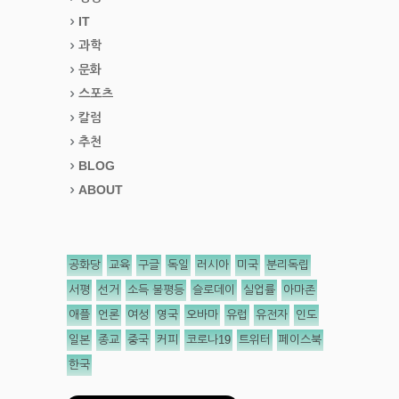
IT
과학
문화
스포츠
칼럼
추천
BLOG
ABOUT
공화당
교육
구글
독일
러시아
미국
분리독립
서평
선거
소득 불평등
슬로데이
실업률
아마존
애플
언론
여성
영국
오바마
유럽
유전자
인도
일본
종교
중국
커피
코로나19
트위터
페이스북
한국