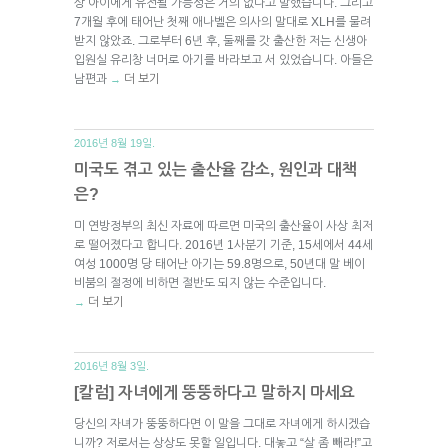
상 아이에게 유전될 가능성은 거의 없다고 말했습니다. 그리고
7개월 후에 태어난 첫째 애나벨은 의사의 말대로 XLH를 물려
받지 않았죠. 그로부터 6년 후, 둘째를 갓 출산한 저는 신생아
입원실 유리창 너머로 아기를 바라보고 서 있었습니다. 아들은
남편과
더 보기
→
2016년 8월 19일.
미국도 겪고 있는 출산율 감소, 원인과 대책
은?
미 연방정부의 최신 자료에 따르면 미국의 출산율이 사상 최저
로 떨어졌다고 합니다. 2016년 1사분기 기준, 15세에서 44세
여성 1000명 당 태어난 아기는 59.8명으로, 50년대 말 베이
비붐의 절정에 비하면 절반도 되지 않는 수준입니다.
더 보기
→
2016년 8월 3일.
[칼럼] 자녀에게 뚱뚱하다고 말하지 마세요
당신의 자녀가 뚱뚱하다면 이 말을 그대로 자녀에게 하시겠습
니까? 저로서는 상상도 못할 일입니다. 대놓고 “살 좀 빼라!”고