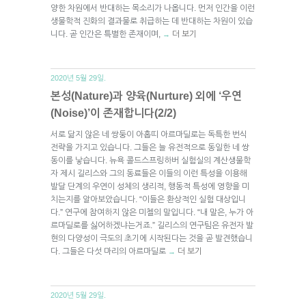
양한 차원에서 반대하는 목소리가 나옵니다. 먼저 인간을 이런
생물학적 진화의 결과물로 취급하는 데 반대하는 차원이 있습
니다. 곧 인간은 특별한 존재이며,
더 보기
→
2020년 5월 29일.
본성(Nature)과 양육(Nurture) 외에 ‘우연
(Noise)’이 존재합니다(2/2)
서로 닮지 않은 네 쌍둥이 아홉띠 아르마딜로는 독특한 번식
전략을 가지고 있습니다. 그들은 늘 유전적으로 동일한 네 쌍
동이를 낳습니다. 뉴욕 콜드스프링하버 실험실의 계산생물학
자 제시 길리스와 그의 동료들은 이들의 이런 특성을 이용해
발달 단계의 우연이 성체의 생리적, 행동적 특성에 영향을 미
치는지를 알아보았습니다. “이들은 환상적인 실험 대상입니
다.” 연구에 참여하지 않은 미첼의 말입니다. “내 말은, 누가 아
르마딜로를 싫어하겠냐는거죠.” 길리스의 연구팀은 유전자 발
현의 다양성이 극도의 초기에 시작된다는 것을 곧 발견했습니
다. 그들은 다섯 마리의 아르마딜로
더 보기
→
2020년 5월 29일.