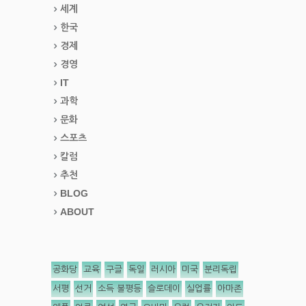
세계
한국
경제
경영
IT
과학
문화
스포츠
칼럼
추천
BLOG
ABOUT
공화당
교육
구글
독일
러시아
미국
분리독립
서평
선거
소득 불평등
슬로데이
실업률
아마존