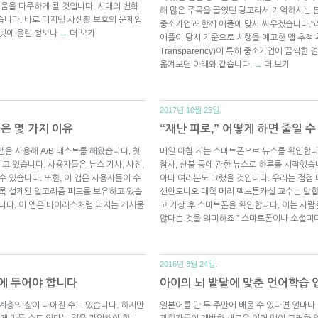
려움을 마주하게 될 것입니다. 시대의 변화
해 많은 주목을 끌었던 광고라서 기억하시는 분들
습니다. 바로 디지털 사생활 보호의 문제입
중소기업과 함께 애플에 맞서 싸우겠습니다.”
터넷에 올린 정보나
더 보기
→
애플이 당시 기준으로 시행을 예고한 앱 추적 투명성
Transparency)이 특히 중소기업에 끔찍
옮겨보면 아래와 같습니다.
더 보기
→
2017년 10월 25일.
은 몇 가지 이유
“재난 피로,” 어떻게 하면 줄일 
앱을 사용해 A/B 테스트를 해왔습니다. 첫
매일 아침 저는 스마트폰으로 뉴스를 확인합니다
고 있습니다. 사용자들은 뉴스 기사, 사진,
참사, 산불 등에 관한 뉴스로 하루를 시작했습니
수 있습니다. 또한, 이 앱은 사용자들이 수
아마 여러분도 그랬을 것입니다. 우리는 점점 
도록 설계된 알고리즘 피드를 보유하고 있습
샌안토니오 대학 메리 맥노튼카실 교수는 말합니다
습니다. 이 앱은 바이러스처럼 퍼지는 게시물
고 기상 후 스마트폰을 확인합니다. 이는 사
않다는 것을 의미하죠.” 스마트폰이나 소셜
2016년 3월 24일.
두에 두어야 합니다
아이의 뇌 발달에 맞춘 언어학습
 계층의 삶이 나아질 수도 있습니다. 하지만
일본어를 단 두 주만에 배울 수 있다면 얼마