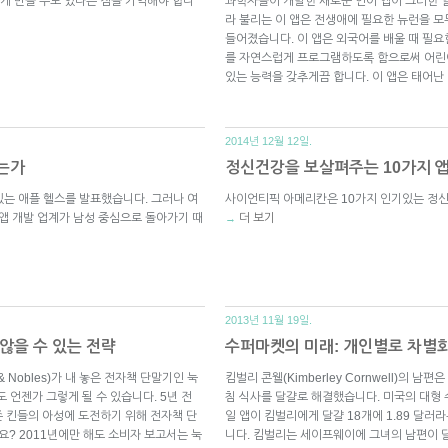
게 만들 수도 있다는 점을 기억해야 합니
과학자들이 개발한 새로운 언어 앱이 그러한 일
라 불리는 이 앱은 전생애에 필요한 뉴런을 모
들어졌습니다. 이 앱은 외국어를 배울 때 필요
를 자연스럽게 프로그램하도록 함으로써 어린이
있는 능력을 갖추게끔 합니다. 이 앱은 태어난
2014년 12월 12일.
는가
정신건강을 보살펴주는 10가지 
 있는 애플 헬스를 발표했습니다. 그러나 여
사이언티픽 아메리칸은 10가지 인기있는 정
 앱 개발 업계가 남성 중심으로 돌아가기 때
더 보기
→
2013년 11월 19일.
않을 수 있는 전략
수퍼마켓의 미래: 개인별로 차별
 Nobles)가 내 놓은 전자책 단말기인 눅
킴벌리 콘웰(Kimberley Cornwell)의 
도 언젠가 그렇게 될 수 있습니다. 5년 전
침 식사를 달걀로 해결했습니다. 미국의 대형 
 킨들의 아성에 도전하기 위해 전자책 단
일 앱이 킴벌리에게 달걀 18개에 1.89 달
요? 2011년에만 해도 소비자 보고서는 눅
니다. 킴벌리는 세이프웨이에 그녀의 남편이