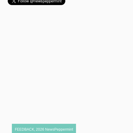
FEEDBACK
,
2026
NewsPeppermint