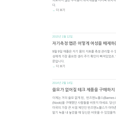
의도하지 않은 부작용이 취약계층을 더더욱 취약하
다.
더 보기
→
2015년 1월 12일.
자기측정 앱은 어떻게 여성을 배제하
9월 9일 애플은 자기 몸의 지표를 측정 관리할 수
성에게 가장 중요한 생리 주기 확인이 빠져있었죠.
문입니다.
더 보기
→
2014년 2월 14일.
쓸모가 없어질 테크 제품을 구매하지 
이제는 거의 쓸모 없게 된, 반즈앤노블스(Barnes &
(Nook)을 구매했던 사람들을 비웃지 마세요. 당신
미국의 가장 큰 서점 체인인 반즈앤노블스가 아마존
말기 눅을 내 놓았을 때 당신은 비웃을 수 있었을까