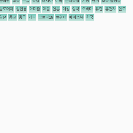
공화당
교육
구글
독일
러시아
미국
분리독립
서평
선거
소득 불평등
슬로데이
실업률
아마존
애플
언론
여성
영국
오바마
유럽
유전자
인도
일본
종교
중국
커피
코로나19
트위터
페이스북
한국