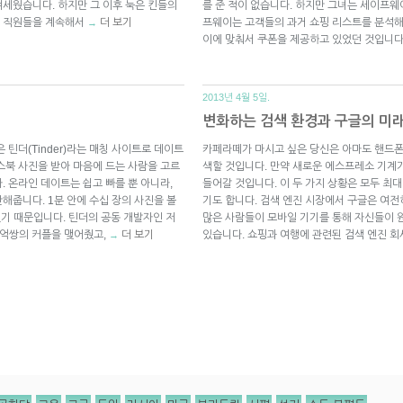
세웠습니다. 하지만 그 이후 눅은 킨들의
를 준 적이 없습니다. 하지만 그녀는 세이프웨이의
의 직원들을 계속해서
더 보기
프웨이는 고객들의 과거 쇼핑 리스트를 분석해
→
이에 맞춰서 쿠폰을 제공하고 있었던 것입니다
2013년 4월 5일.
변화하는 검색 환경과 구글의 미
 틴더(Tinder)라는 매칭 사이트로 데이트
카페라떼가 마시고 싶은 당신은 아마도 핸드폰을 
스북 사진을 받아 마음에 드는 사람을 고르
색할 것입니다. 만약 새로운 에스프레소 기계
 온라인 데이트는 쉽고 빠를 뿐 아니라,
들어갈 것입니다. 이 두 가지 상황은 모두 최
해줍니다. 1분 안에 수십 장의 사진을 볼
기도 합니다. 검색 엔진 시장에서 구글은 여전
없기 때문입니다. 틴더의 공동 개발자인 저
많은 사람들이 모바일 기기를 통해 자신들이 
에 1억쌍의 커플을 맺어줬고,
더 보기
있습니다. 쇼핑과 여행에 관련된 검색 엔진 
→