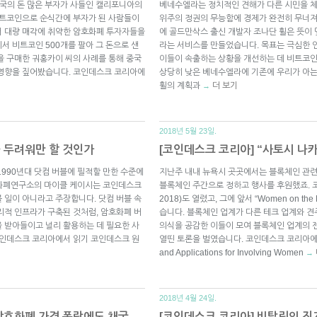
. 중국의 돈 많은 부자가 사들인 캘리포니아의
베네수엘라는 정치적인 견해가 다른 시민을 
비트코인으로 순식간에 부자가 된 사람들이
위주의 정권의 무능함에 경제가 완전히 무너져
서 대량 매각에 취약한 암호화폐 투자자들을
에 골드만삭스 출신 개발자 조나단 휠은 뜻이 
서 비트코인 500개를 팔아 그 돈으로 샌
라는 서비스를 만들었습니다. 목표는 극심한 
을 구매한 궈홍카이 씨의 사례를 통해 중국
이들이 속출하는 상황을 개선하는 데 비트코인
 영향을 짚어봤습니다. 코인데스크 코리아에
상당히 낮은 베네수엘라에 기존에 우리가 아는
휠의 계획과
더 보기
→
2018년 5월 23일.
 두려워만 할 것인가
[코인데스크 코리아] “사토시 나
1990년대 닷컴 버블에 필적할 만한 수준에
지난주 내내 뉴욕시 곳곳에서는 블록체인 관련
 화폐연구소의 마이클 케이시는 코인데스크
블록체인 주간으로 정하고 행사를 후원했죠. 코
 일이 아니라고 주장합니다. 닷컴 버블 속
2018)도 열렸고, 그에 앞서 “Women on t
리적 인프라가 구축된 것처럼, 암호화폐 버
습니다. 블록체인 업계가 다른 테크 업계와 
 받아들이고 널리 활용하는 데 필요한 사
의식을 공감한 이들이 모여 블록체인 업계의 
코인데스크 코리아에서 읽기 코인데스크 원
열띤 토론을 벌였습니다. 코인데스크 코리아에서 
and Applications for Involving Women
→
2018년 4월 24일.
 암호화폐 가격 폭락에도 채굴,
[코인데스크 코리아] 비탈릭의 진