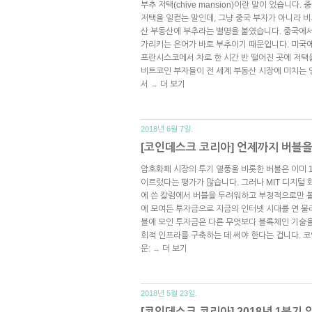
부추 저택(chive mansion)이란 말이 있습니다
저택을 일컫는 말인데, 그냥 중국 부자가 아니라 
산 부동산에 부추라는 별명을 붙였습니다. 중국에
가리키는 은어가 바로 부추이기 때문입니다. 미국에
프란시스코에서 차로 한 시간 반 떨어진 곳에 저택
비트코인 부자들이 전 세계 부동산 시장에 미치는
서
더 보기
→
2018년 6월 7일.
[코인데스크 코리아] 언제까지 버블을
암호화폐 시장의 투기 열풍을 비롯한 버블은 이미 
이르렀다는 평가가 많습니다. 그러나 MIT 디지털
에 쓴 칼럼에서 버블을 두려워하고 부정적으로만 볼
에 모여든 투자금으로 지금의 인터넷 시대를 연 물
블에 모인 투자금은 다른 무엇보다 블록체인 기술을
회적 인프라를 구축하는 데 써야 한다는 겁니다. 
문:
더 보기
→
2018년 5월 23일.
[코인데스크 코리아] 2018년 1분기