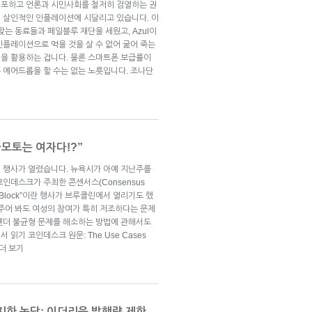
체포하고 언론과 시민사회를 철저히 검열하는 권
 살인적인 인플레이션에 시달리고 있습니다. 이
맞는 동료들과 페일블루 재단을 세웠고, Azul이
인플레이션으로 먹을 것을 살 수 없어 굶어 죽는
을 활용하는 겁니다. 물론 스마트폰 보급률이
 에어드롭을 할 수는 없는 노릇입니다. 조나단
카모토는 여자다!?”
 행사가 열렸습니다. 뉴욕시가 아예 지난주를
인데스크가 주최한 콘센서스(Consensus
he Block”이란 행사가 브루클린에서 열리기도 했
견주어 봐도 여성의 참여가 특히 저조하다는 문제
젠더 불균형 문제를 해소하는 방법에 관해서도
읽기 코인데스크 원문: The Use Cases
더 보기
지한 농담: 이더리움 발행량 제한