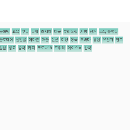
공화당
교육
구글
독일
러시아
미국
분리독립
서평
선거
소득 불평등
슬로데이
실업률
아마존
애플
언론
여성
영국
오바마
유럽
유전자
인도
일본
종교
중국
커피
코로나19
트위터
페이스북
한국