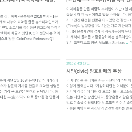
이더리움을 만든 비탈릭 부테린이 지난 1일 
절을 맞아 한 농담이라고 말을 바꿨습니다. 하
 정리하며 <블록체인 2018 백서> 1분
자고 던진 완전한 빈말은 아니었던 것 같습니
주제로 나누어 요약한 글을 뉴스페퍼민트가
(Ether)의 발행량을 1억 2천만 개로 제한하
말 연일 최고치를 경신하던 암호화폐 가격은
더리움 블록체인의 경제적 지속가능성이 높아
암호화폐 채굴과 잇단 ICO의 성장세는 꺾이
기 세력이 몰려들고 탈중앙화라는 블록체인의
원문: CoinDesk Releases Q1
읽기 코인데스크 원문: Vitalik’s Serious
→
2018년 4월 17일.
시민(civic) 암호화폐의 부상
슨이 지난 1월 16일 뉴욕타임스 매거진에
코미디언 존 올리버는 최근 자신의 “래스트 
스가 장문의 기사를 한줄로 요약한 설명은
이렇게 말했습니다. “가상화폐란건 여러분이 돈
는 가장 큰 요인은 인간의 탐욕입니다. 하
거기에 컴퓨터에 대해 잘 모르는 모든 요소들
한 부(富)보다도 더욱 중요한 걸 만들어
있는 대안적인 방법입니다. 중앙은행과 같은 
암호 기술을 이용합니다. 비트코인은 이 기술
기술을 바탕으로 자신만의 안전한 통화를 만들