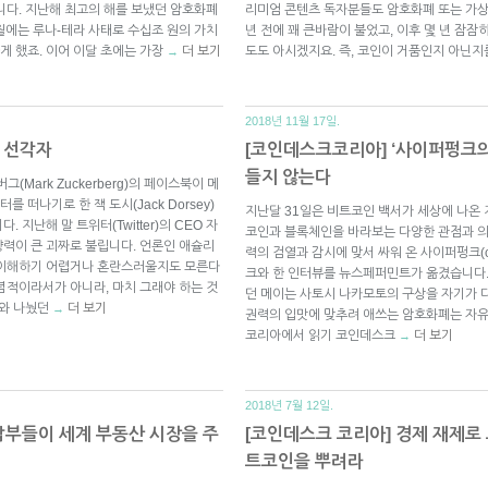
글입니다. 지난해 최고의 해를 보냈던 암호화폐
리미엄 콘텐츠 독자분들도 암호화폐 또는 가상
월에는 루나-테라 사태로 수십조 원의 가치
년 전에 꽤 큰바람이 불었고, 이후 몇 년 잠잠
 했죠. 이어 이달 초에는 가장
더 보기
도도 아시겠지요. 즉, 코인이 거품인지 아닌
→
2018년 11월 17일.
 선각자
[코인데스크코리아] ‘사이퍼펑크의
들지 않는다
버그(Mark Zuckerberg)의 페이스북이 메
떠나기로 한 잭 도시(Jack Dorsey)
지난달 31일은 비트코인 백서가 세상에 나온 
지난해 말 트위터(Twitter)의 CEO 자
코인과 블록체인을 바라보는 다양한 관점과 의
력이 큰 괴짜로 불립니다. 언론인 애슐리
력의 검열과 감시에 맞서 싸워 온 사이퍼펑크(c
대화가 이해하기 어렵거나 혼란스러울지도 모른다
크와 한 인터뷰를 뉴스페퍼민트가 옮겼습니다.
념적이라서가 아니라, 마치 그래야 하는 것
던 메이는 사토시 나카모토의 구상을 자기가 다
시와 나눴던
더 보기
→
권력의 입맛에 맞추려 애쓰는 암호화폐는 자유
코리아에서 읽기 코인데스크
더 보기
→
2018년 7월 12일.
갑부들이 세계 부동산 시장을 주
[코인데스크 코리아] 경제 재제로
트코인을 뿌려라