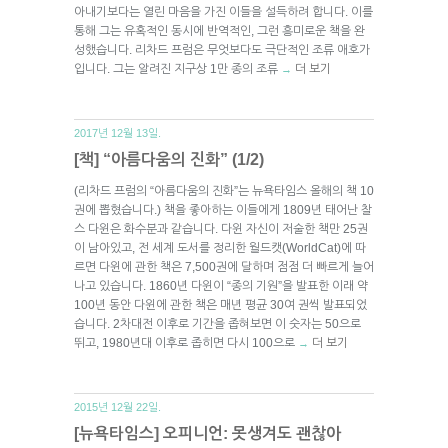
아내기보다는 열린 마음을 가진 이들을 설득하려 합니다. 이를
통해 그는 유혹적인 동시에 반역적인, 그런 흥미로운 책을 완
성했습니다. 리차드 프럼은 무엇보다도 극단적인 조류 애호가
입니다. 그는 알려진 지구상 1만 종의 조류
더 보기
→
2017년 12월 13일.
[책] “아름다움의 진화” (1/2)
(리차드 프럼의 “아름다움의 진화”는 뉴욕타임스 올해의 책 10
권에 뽑혔습니다.) 책을 좋아하는 이들에게 1809년 태어난 찰
스 다윈은 화수분과 같습니다. 다윈 자신이 저술한 책만 25권
이 남아있고, 전 세계 도서를 정리한 월드캣(WorldCat)에 따
르면 다윈에 관한 책은 7,500권에 달하며 점점 더 빠르게 늘어
나고 있습니다. 1860년 다윈이 “종의 기원”을 발표한 이래 약
100년 동안 다윈에 관한 책은 매년 평균 30여 권씩 발표되었
습니다. 2차대전 이후로 기간을 좁혀보면 이 숫자는 50으로
뛰고, 1980년대 이후로 좁히면 다시 100으로
더 보기
→
2015년 12월 22일.
[뉴욕타임스] 오피니언: 못생겨도 괜찮아