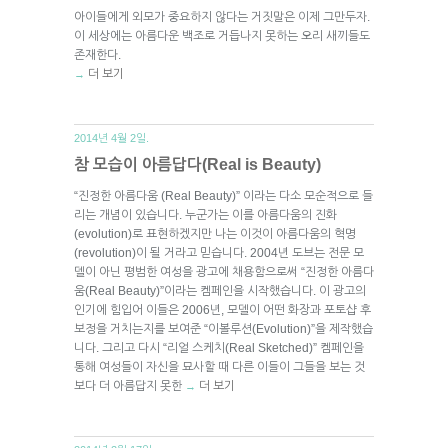
아이들에게 외모가 중요하지 않다는 거짓말은 이제 그만두자.
이 세상에는 아름다운 백조로 거듭나지 못하는 오리 새끼들도
존재한다.
더 보기
→
2014년 4월 2일.
참 모습이 아름답다(Real is Beauty)
“진정한 아름다움 (Real Beauty)” 이라는 다소 모순적으로 들
리는 개념이 있습니다. 누군가는 이를 아름다움의 진화
(evolution)로 표현하겠지만 나는 이것이 아름다움의 혁명
(revolution)이 될 거라고 믿습니다. 2004년 도브는 전문 모
델이 아닌 평범한 여성을 광고에 채용함으로써 “진정한 아름다
움(Real Beauty)”이라는 켐페인을 시작했습니다. 이 광고의
인기에 힘입어 이들은 2006년, 모델이 어떤 화장과 포토샵 후
보정을 거치는지를 보여준 “이볼루션(Evolution)”을 제작했습
니다. 그리고 다시 “리얼 스케치(Real Sketched)” 켐페인을
통해 여성들이 자신을 묘사할 때 다른 이들이 그들을 보는 것
보다 더 아름답지 못한
더 보기
→