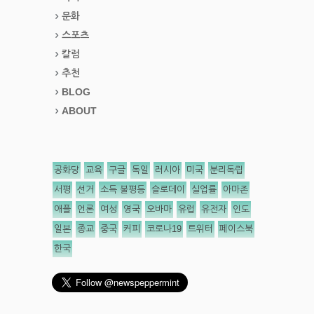
문화
스포츠
칼럼
추천
BLOG
ABOUT
공화당
교육
구글
독일
러시아
미국
분리독립
서평
선거
소득 불평등
슬로데이
실업률
아마존
애플
언론
여성
영국
오바마
유럽
유전자
인도
일본
종교
중국
커피
코로나19
트위터
페이스북
한국