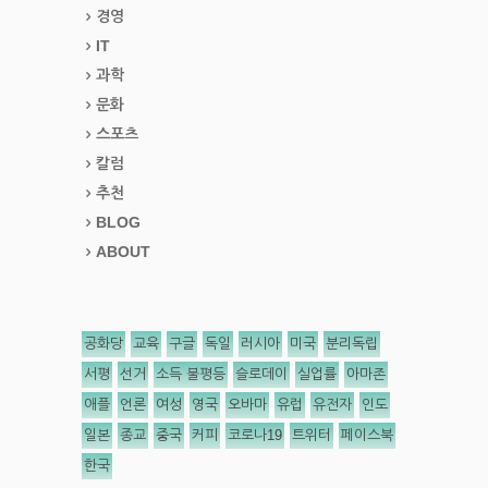
경영
IT
과학
문화
스포츠
칼럼
추천
BLOG
ABOUT
공화당
교육
구글
독일
러시아
미국
분리독립
서평
선거
소득 불평등
슬로데이
실업률
아마존
애플
언론
여성
영국
오바마
유럽
유전자
인도
일본
종교
중국
커피
코로나19
트위터
페이스북
한국