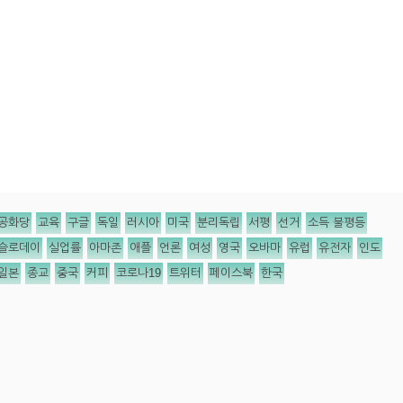
공화당
교육
구글
독일
러시아
미국
분리독립
서평
선거
소득 불평등
슬로데이
실업률
아마존
애플
언론
여성
영국
오바마
유럽
유전자
인도
일본
종교
중국
커피
코로나19
트위터
페이스북
한국