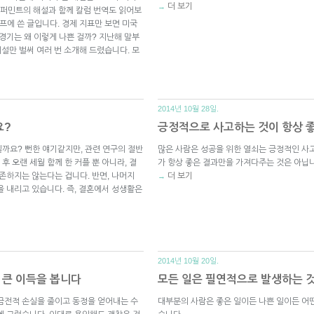
더 보기
→
퍼민트의 해설과 함께 칼럼 번역도 읽어보
스프에 쓴 글입니다. 경제 지표만 보면 미국
경기는 왜 이렇게 나쁜 걸까? 지난해 말부
해설만 벌써 여러 번 소개해 드렸습니다. 모
2014년 10월 28일.
요?
긍정적으로 사고하는 것이 항상 
까요? 뻔한 얘기같지만, 관련 연구의 절반
많은 사람은 성공을 위한 열쇠는 긍정적인 사
후 오랜 세월 함께 한 커플 뿐 아니라, 결
가 항상 좋은 결과만을 가져다주는 것은 아닙니
존하지는 않는다는 겁니다. 반면, 나머지
더 보기
→
을 내리고 있습니다. 즉, 결혼에서 성생활은
2014년 10월 20일.
 큰 이득을 봅니다
모든 일은 필연적으로 발생하는 
금전적 손실을 줄이고 동정을 얻어내는 수
대부분의 사람은 좋은 일이든 나쁜 일이든 어