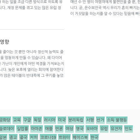
 하는 일을 조금 다른 방식으로 하도록 유
매년 수 만 명의 여행객에게 불편만을 줄 뿐,
다. 재정 문제를 겪고 있는 많은 유럽 정
니다. 곧, 운수보안국 역시 우리가 흔히 빠지
이 거짓말을 하는지를 알 수 있다는 믿음에 
 영향
을 줄이는 것 뿐만 아니라 정신적 능력도 줄
신을 멍청하게 만들 수 있습니다. 왜 다이어
은 가난이 개인에게 어떤 역경을 가져오는지
습니다. 늦은 오후에 열리는 회의에 참여한다
내가 앉은 테이블의 반대쪽에 그 쿠키를 놓았
공화당
교육
구글
독일
러시아
미국
분리독립
서평
선거
소득 불평등
슬로데이
실업률
아마존
애플
언론
여성
영국
오바마
유럽
유전자
인도
일본
종교
중국
커피
코로나19
트위터
페이스북
한국