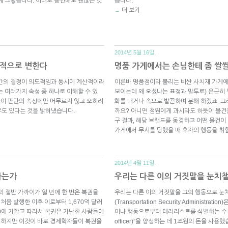
에 그렇습니다. 이대로 용인해도 괜찮은 것
습니다.
더 보기
→
2014년 5월 16일.
기적으로 변한다
명품 가게에서는 손님한테 좀 쌀쌀
)은 인간의 결정이 의도적임과 동시에 계산적이라
이른바 명품점이라 불리는 비싼 사치재 가게에
 여러가지 속성 중 하나로 이해할 수 있
보이는데 왜 오셨냐는 표정과 말투로) 은근히
계산이 판단의 속성에만 머무르지 않고 오히려
화를 내거나 속으로 발끈하며 분해 하겠죠. 
우도 있다는 것을 밝혀냈습니다.
까요? 아니면 점원에게 과시라도 하듯이 물건
구 결과, 해당 브랜드를 동경하고 어떤 물건이
가게에서 무시를 당했을 때 후자의 행동을 취
2014년 4월 11일.
하는가
우리는 다른 이의 거짓말을 눈치챌
사람의 절반 가까이가 일 년에 한 번은 복권을
우리는 다른 이의 거짓말을 그의 행동으로 눈치
처음 발행한 이후 이로부터 1,670억 달러
(Transportation Security Adminis
0에 가깝고 따라서 복권은 가난한 사람들에
이나 행동으로부터 테러리스트를 식별하는 수천명의 
. 하지만 이것이 바로 경제학자들이 복권을
officer)”을 양성하는 데 1조원의 돈을 사