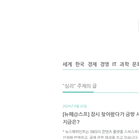
세계
한국
경제
경영
IT
과학
문
"심리" 주제의 글
2024년 5월 15일.
[뉴페@스프] 잠시 찾아왔다가 금방 사
지금은?
* 뉴스페퍼민트는 SBS의 콘텐츠 플랫폼 스브스프
선정해 번역하고, 글에 관한 해설을 쓰고 있습니다.