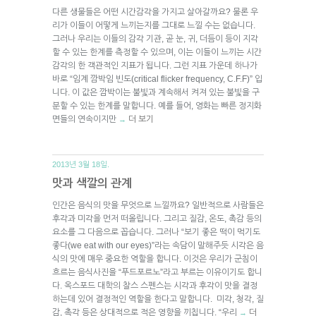
다른 생물들은 어떤 시간감각을 가지고 살아갈까요? 물론 우
리가 이들이 어떻게 느끼는지를 그대로 느낄 수는 없습니다.
그러나 우리는 이들의 감각 기관, 곧 눈, 귀, 더듬이 등이 지각
할 수 있는 한계를 측정할 수 있으며, 이는 이들이 느끼는 시간
감각의 한 객관적인 지표가 됩니다. 그런 지표 가운데 하나가
바로 “임계 깜박임 빈도(critical flicker frequency, C.F.F)” 입
니다. 이 값은 깜박이는 불빛과 계속해서 켜져 있는 불빛을 구
분할 수 있는 한계를 말합니다. 예를 들어, 영화는 빠른 정지화
면들의 연속이지만
더 보기
→
2013년 3월 18일.
맛과 색깔의 관계
인간은 음식의 맛을 무엇으로 느낄까요? 일반적으로 사람들은
후각과 미각을 먼저 떠올립니다. 그리고 질감, 온도, 촉감 등의
요소를 그 다음으로 꼽습니다. 그러나 “보기 좋은 떡이 먹기도
좋다(we eat with our eyes)”라는 속담이 말해주듯 시각은 음
식의 맛에 매우 중요한 역할을 합니다. 이것은 우리가 군침이
흐르는 음식사진을 “푸드포르노”라고 부르는 이유이기도 합니
다. 옥스포드 대학의 찰스 스펜스는 시각과 후각이 맛을 결정
하는데 있어 결정적인 역할을 한다고 말합니다. 미각, 청각, 질
감, 촉각 등은 상대적으로 적은 영향을 끼칩니다. “우리
더
→