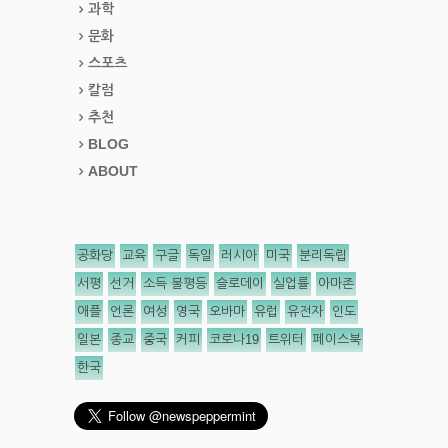
과학
문화
스포츠
칼럼
추천
BLOG
ABOUT
공화당
교육
구글
독일
러시아
미국
분리독립
서평
선거
소득 불평등
슬로데이
실업률
아마존
애플
언론
여성
영국
오바마
유럽
유전자
인도
일본
종교
중국
커피
코로나19
트위터
페이스북
한국