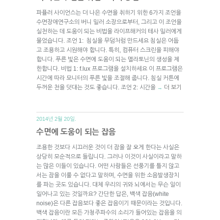
파퓰러 사이언스는 더 나은 수면을 취하기 위한 6가지 조언을
수면장애연구소의 버니 밀러 소장으로부터, 그리고 이 조언을
실천하는 데 도움이 되는 비법을 라이프해커의 테사 밀러에게
물었습니다. 조언 1: 침실을 무덤처럼 만드세요 침실은 어둡
고 조용하고 시원해야 합니다. 특히, 컴퓨터 스크린을 피해야
합니다. 푸른 빛은 수면에 도움이 되는 멜라토닌의 생성을 제
한합니다. 비법 1: f.lux 프로그램을 설치하세요 이 프로그램은
시간에 따라 모니터의 푸른 빛을 조절해 줍니다. 침실 커튼에
두꺼운 천을 덧대는 것도 좋습니다. 조언 2: 시간을
더 보기
→
2014년 2월 20일.
수면에 도움이 되는 잡음
조용한 것보다 시끄러운 것이 더 잠을 잘 오게 한다는 사실은
상당히 모순적으로 들립니다. 그러나 이것이 사실이라고 말하
는 많은 이들이 있습니다. 어떤 사람들은 선풍기를 틀지 않고
서는 잠을 이룰 수 없다고 말하며, 수면을 위한 소음발생장치
를 파는 곳도 있습니다. 대체 우리의 귀와 뇌에서는 무슨 일이
일어나고 있는 것일까요? 간단한 답은, 백색 잡음(white
noise)은 다른 잡음보다 좋은 잡음이기 때문이라는 것입니다.
백색 잡음이란 모든 가청주파수의 소리가 들어있는 잡음을 의