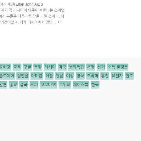
재단(Elton John AIDS
견은 제가 꼭 러시아에 와주어야 한다는 것이었
계신 분들은 더욱 고립감을 느낄 것이고, 제
는 의견이었죠. 제가 러시아에서 만난
더
→
공화당
교육
구글
독일
러시아
미국
분리독립
서평
선거
소득 불평등
슬로데이
실업률
아마존
애플
언론
여성
영국
오바마
유럽
유전자
인도
일본
종교
중국
커피
코로나19
트위터
페이스북
한국