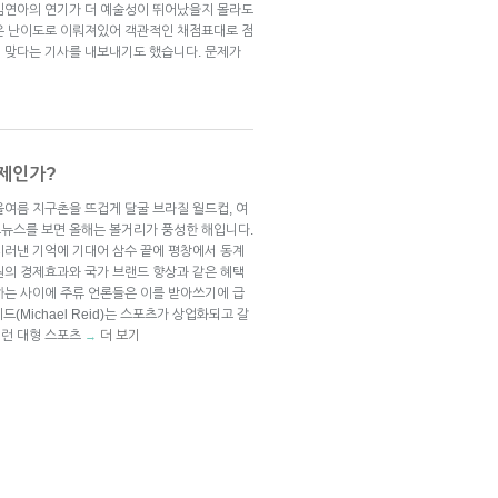
김연아의 연기가 더 예술성이 뛰어났을지 몰라도
은 난이도로 이뤄져있어 객관적인 채점표대로 점
 맞다는 기사를 내보내기도 했습니다. 문제가
축제인가?
올여름 지구촌을 뜨겁게 달굴 브라질 월드컵, 여
뉴스를 보면 올해는 볼거리가 풍성한 해입니다.
치러낸 기억에 기대어 삼수 끝에 평창에서 동계
원의 경제효과와 국가 브랜드 향상과 같은 혜택
하는 사이에 주류 언론들은 이를 받아쓰기에 급
드(Michael Reid)는 스포츠가 상업화되고 갈
이런 대형 스포츠
더 보기
→