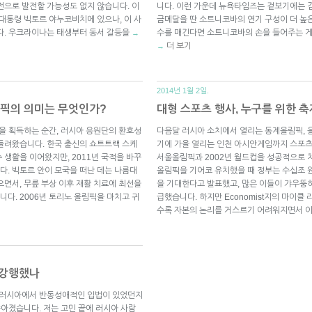
전으로 발전할 가능성도 없지 않습니다. 이
니다. 이런 가운데 뉴욕타임즈는 겉보기에는 
 대통령 빅토르 야누코비치에 있으나, 이 사
금메달을 딴 소트니코바의 연기 구성이 더 높
다. 우크라이나는 태생부터 동서 갈등을
수를 매긴다면 소트니코바의 손을 들어주는 게
→
더 보기
→
2014년 1월 2일.
림픽의 의미는 무엇인가?
대형 스포츠 행사, 누구를 위한 
달을 획득하는 순간, 러시아 응원단의 환호성
다음달 러시아 소치에서 열리는 동계올림픽, 
들려왔습니다. 한국 출신의 쇼트트랙 스케
기에 가을 열리는 인천 아시안게임까지 스포츠
 생활을 이어왔지만, 2011년 국적을 바꾸
서울올림픽과 2002년 월드컵을 성공적으로 
. 빅토르 안이 모국을 떠난 데는 나름대
올림픽을 기어코 유치했을 때 정부는 수십조 
으면서, 무릎 부상 이후 재활 치료에 최선을
을 기대한다고 발표했고, 많은 이들이 갸우뚱
다. 2006년 토리노 올림픽을 마치고 귀
급했습니다. 하지만 Economist지의 마이클 리
수록 자본의 논리를 거스르기 어려워지면서 
 강행했나
 올해 러시아에서 반동성애적인 입법이 있었던지
쏟아졌습니다. 저는 고민 끝에 러시아 사람