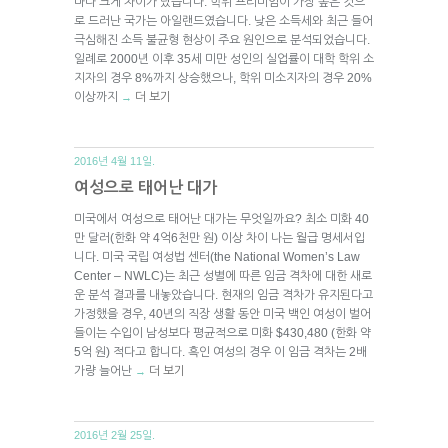
마다 크게 차이가 났습니다. 학위 프리미엄이 가장 높은 것으
로 드러난 국가는 아일랜드였습니다. 낮은 소득세와 최근 들어
극심해진 소득 불균형 현상이 주요 원인으로 분석되었습니다.
일례로 2000년 이후 35세 미만 성인의 실업률이 대학 학위 소
지자의 경우 8%까지 상승했으나, 학위 미소지자의 경우 20%
이상까지
더 보기
→
2016년 4월 11일.
여성으로 태어난 대가
미국에서 여성으로 태어난 대가는 무엇일까요? 최소 미화 40
만 달러(한화 약 4억6천만 원) 이상 차이 나는 월급 명세서입
니다. 미국 국립 여성법 센터(the National Women’s Law
Center – NWLC)는 최근 성별에 따른 임금 격차에 대한 새로
운 분석 결과를 내놓았습니다. 현재의 임금 격차가 유지된다고
가정했을 경우, 40년의 직장 생활 동안 미국 백인 여성이 벌어
들이는 수입이 남성보다 평균적으로 미화 $430,480 (한화 약
5억 원) 적다고 합니다. 흑인 여성의 경우 이 임금 격차는 2배
가량 늘어난
더 보기
→
2016년 2월 25일.