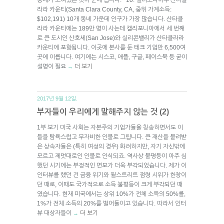
라라 카운티(Santa Clara County, CA, 중위 가계소득:
$102,191) 10개 동네 가운데 인구가 가장 많습니다. 산타클
라라 카운티에는 189만 명이 사는데 캘리포니아에서 세 번째
로 큰 도시인 산호세(San Jose)와 실리콘밸리가 산타클라라
카운티에 포함됩니다. 이곳에 본사를 둔 테크 기업만 6,500여
곳에 이릅니다. 여기에는 시스코, 애플, 구글, 페이스북 등 굳이
설명이 필요
더 보기
→
2017년 9월 12일.
부자들이 우리에게 말해주지 않는 것 (2)
1부 보기 미국 사회는 자본주의 기업가들을 칭송하면서도 이
들을 탐욕스럽고 무자비한 인물로 그립니다. 큰 재산을 물려받
은 상속자들은 (특히 여성의 경우) 화려하지만, 자기 자신밖에
모르고 제멋대로인 인물로 인식되죠. 역사상 불평등이 아주 심
했던 시기에는 부정적인 면모가 더욱 부각되었습니다. 제가 이
인터뷰를 했던 건 금융 위기와 월스트리트 점령 시위가 한창이
던 때로, 이때도 국가적으로 소득 불평등이 크게 부각되던 때
였습니다. 현재 미국에서는 상위 10%가 전체 소득의 50%를,
1%가 전체 소득의 20%를 벌어들이고 있습니다. 따라서 인터
뷰 대상자들이
더 보기
→