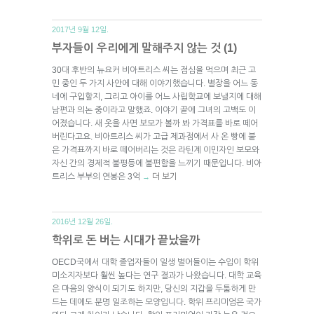
2017년 9월 12일.
부자들이 우리에게 말해주지 않는 것 (1)
30대 후반의 뉴요커 비아트리스 씨는 점심을 먹으며 최근 고
민 중인 두 가지 사안에 대해 이야기했습니다. 별장을 어느 동
네에 구입할지, 그리고 아이를 어느 사립학교에 보낼지에 대해
남편과 의논 중이라고 말했죠. 이야기 끝에 그녀의 고백도 이
어졌습니다. 새 옷을 사면 보모가 볼까 봐 가격표를 바로 떼어
버린다고요. 비아트리스 씨가 고급 제과점에서 사 온 빵에 붙
은 가격표까지 바로 떼어버리는 것은 라틴계 이민자인 보모와
자신 간의 경제적 불평등에 불편함을 느끼기 때문입니다. 비아
트리스 부부의 연봉은 3억
더 보기
→
2016년 12월 26일.
학위로 돈 버는 시대가 끝났을까
OECD국에서 대학 졸업자들이 일생 벌어들이는 수입이 학위
미소지자보다 훨씬 높다는 연구 결과가 나왔습니다. 대학 교육
은 마음의 양식이 되기도 하지만, 당신의 지갑을 두툼하게 만
드는 데에도 분명 일조하는 모양입니다. 학위 프리미엄은 국가