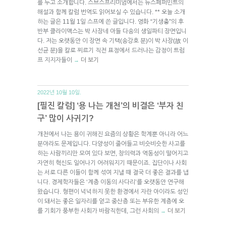
를 두고 소개합니다. 스브스프리미엄에서는 뉴스페퍼민트의
해설과 함께 칼럼 번역도 읽어보실 수 있습니다. ** 오늘 소개
하는 글은 11월 1일 스프에 쓴 글입니다. 영화 “기생충”의 후
반부 클라이맥스는 박 사장네 아들 다송의 생일파티 장면입니
다. 저는 오랫동안 이 장면 속 기택(송강호 분)이 박 사장(故 이
선균 분)을 칼로 찌르기 직전 표정에서 드러나는 감정이 트럼
프 지지자들이
더 보기
→
2022년 10월 10일.
[필진 칼럼] ‘용 나는 개천’의 비결은 ‘부자 친
구’ 많이 사귀기?
개천에서 나는 용이 귀해진 요즘의 상황은 학계뿐 아니라 어느
분야라도 문제입니다. 다양성이 줄어들고 비슷비슷한 사고를
하는 사람끼리만 모여 있다 보면, 창의력과 역동성이 떨어지고
자연히 혁신도 일어나기 어려워지기 때문이죠. 집단이나 사회
는 서로 다른 이들이 함께 섞여 지낼 때 결국 더 좋은 결과를 냅
니다. 경제학자들은 ‘계층 이동의 사다리’를 오랫동안 연구해
왔습니다. 형편이 넉넉하지 못한 환경에서 자란 아이라도 성인
이 돼서는 좋은 일자리를 얻고 중산층 또는 부유한 계층에 오
를 기회가 풍부한 사회가 바람직한데, 그런 사회의
더 보기
→