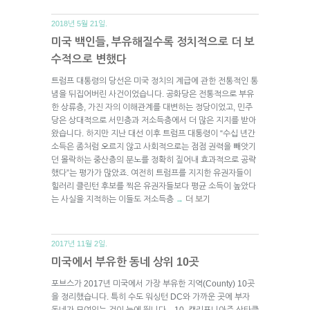
2018년 5월 21일.
미국 백인들, 부유해질수록 정치적으로 더 보
수적으로 변했다
트럼프 대통령의 당선은 미국 정치의 계급에 관한 전통적인 통
념을 뒤집어버린 사건이었습니다. 공화당은 전통적으로 부유
한 상류층, 가진 자의 이해관계를 대변하는 정당이었고, 민주
당은 상대적으로 서민층과 저소득층에서 더 많은 지지를 받아
왔습니다. 하지만 지난 대선 이후 트럼프 대통령이 “수십 년간
소득은 좀처럼 오르지 않고 사회적으로는 점점 권력을 빼앗기
던 몰락하는 중산층의 분노를 정확히 짚어내 효과적으로 공략
했다”는 평가가 많았죠. 여전히 트럼프를 지지한 유권자들이
힐러리 클린턴 후보를 찍은 유권자들보다 평균 소득이 높았다
는 사실을 지적하는 이들도 저소득층
더 보기
→
2017년 11월 2일.
미국에서 부유한 동네 상위 10곳
포브스가 2017년 미국에서 가장 부유한 지역(County) 10곳
을 정리했습니다. 특히 수도 워싱턴 DC와 가까운 곳에 부자
동네가 모여있는 것이 눈에 띕니다. 10. 캘리포니아주 산타클