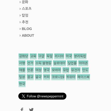
문화
스포츠
칼럼
추천
BLOG
ABOUT
공화당
교육
구글
독일
러시아
미국
분리독립
서평
선거
소득 불평등
슬로데이
실업률
아마존
애플
언론
여성
영국
오바마
유럽
유전자
인도
일본
종교
중국
커피
코로나19
트위터
페이스북
한국