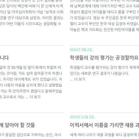
으로 인식되는 경향이 한 연구 결과를 통해
인터넷을 하는 사람이라면 누구든 이 비디오를 
같은 덩치의 백인에 비해 더 큰 신체적 타격
해 남북관계에 대해 이야기하던 백인 교수 뒤
 지난 달 미국심리학회의 저널 “성격과 사회
여성이 황급히 아이들을 데리고 몸을 구부린 채
입견을 연구 대상으로 삼았죠. 이러한 결과는
가 되었습니다. 영상 속 주인공은 한국 부산
것이 어떤 이들의 시각으로는 정당화될 수
켈리 교수의 부인인 한국 여성 김정아 씨였습니
어놓은 책과 지도로는 천진한 어린아이들을 
2016년 2월 2일.
웁니다
학생들의 강의 평가는 공정할까요
얼마 전 30개월 된 딸이 화제의 트럼프 비
학생들이 교수를 평가하는 강의 평가가 체계
러는 것처럼, 저도 설마 알아듣기야 하겠냐
있다는 새로운 연구 결과가 나왔습니다.
. 하지만 아이에게도 귀가 있었습니다. 저
더 보기
→
여러 사람의 마음을 상하게 했다고 설명했습
에 저는 꼭 안아주면서 괜찮다고 말해주었습
학 교수로서 저는
더 보기
→
2015년 11월 3일.
에 알아야 할 것들
이력서에서 이름을 가리면 채용 
가 동일한 집단으로 치부하는 순간, 아시
세계 여러 나라가 채용 과정을 보다 공정하게