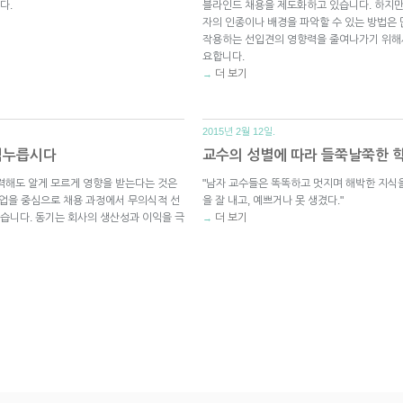
다.
블라인드 채용을 제도화하고 있습니다. 하지만
자의 인종이나 배경을 파악할 수 있는 방법은
작용하는 선입견의 영향력을 줄여나가기 위해서
요합니다.
더 보기
→
2015년 2월 12일.
 억누릅시다
교수의 성별에 따라 들쭉날쭉한 
력해도 알게 모르게 영향을 받는다는 것은
"남자 교수들은 똑똑하고 멋지며 해박한 지식
기업을 중심으로 채용 과정에서 무의식적 선
을 잘 내고, 예쁘거나 못 생겼다."
습니다. 동기는 회사의 생산성과 이익을 극
더 보기
→