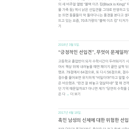
의 새 비주얼 앨범 “블랙 이즈 킹(Black is Kin
물 가죽 등) 역시 낡은 선입견을 그대로 반영하고 
눈 뜨면 동물들이 막 돌아다니는 풍경을 본다고 생각
뜨고 있는 요즘, 70초가량의 “블랙 이즈 킹” 티저
기
2018년 3월 5일.
“긍정적인 선입견”, 무엇이 문제일까
고등학교 졸업반이 되자 수학시간이 두려워지기 시
어서 책상 위에 내려놓을 때면 페이지 끝만 살짝 
했죠. 79점에서 64점으로, 또 다시 56점으로, 
점수를 물어오면 유치하게 “비밀이야!”라고 말할 
은 비슷했죠. “완전 잘 봐놓고 엄살떠네!” 몇 해 
던 기억 때문일까요? 아니면 제가 “당연히 수학을
은 다
더 보기
→
2017년 4월 18일.
흑인 남성의 신체에 대한 위험한 선