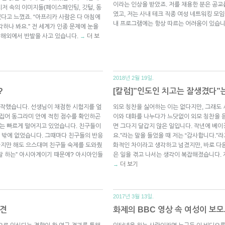
이라는 인상을 받았죠. 저를 채용한 분은 공
g)” 티저 속의 이미지들(페이스페인팅, 깃털, 동
였고, 저는 사내 테크 직종 여성 네트워킹 모
있다고 느꼈죠. “아프리카 사람은 다 아침에
내 프로그램에는 항상 따르는 어려움이 있습니
하나 봐요.” 전 세계가 인종 문제에 눈을
가 해외에서 반발을 사고 있습니다.
더 보
→
2018년 2월 19일.
?
[칼럼]”인도인 치고는 잘생겼다”
작했습니다. 선생님이 채점한 시험지를 엎
외모 칭찬을 싫어하는 이는 없다지만, 그래도
뒤집어 동그라미 안에 적힌 점수를 확인하곤
이와 대화를 나누다가 느닷없이 외모 칭찬을 
점수는 빠르게 떨어지고 있었습니다. 친구들이
면 그다지 달갑지 않은 일입니다. 작년에 베
수 밖에 없었습니다. 그때마다 친구들의 반응
요.”라는 말을 들었을 때 저는 “감사합니다.”
전까지만 해도 으스대며 친구들 숙제를 도와줬
화적인 차이라고 생각하고 넘겼지만, 바로 다
 잘 하는” 아시아계이기 때문에? 아시아인들
은 일을 겪고 나서는 생각이 복잡해졌습니다.
더 보기
→
2017년 3월 13일.
입견
화제의 BBC 영상 속 여성이 보