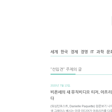
세계
한국
경제
경영
IT
과학
문
"선입견" 주제의 글
2020년 7월 13일.
비욘세의 새 뮤직비디오 티저, 아프
다
(워싱턴포스트, Danielle Paquette) 원문
생 그레이스 베시는 미국 미디어가 아프리카를 다루