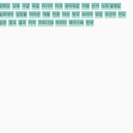
공화당
교육
구글
독일
러시아
미국
분리독립
서평
선거
소득 불평등
슬로데이
실업률
아마존
애플
언론
여성
영국
오바마
유럽
유전자
인도
일본
종교
중국
커피
코로나19
트위터
페이스북
한국