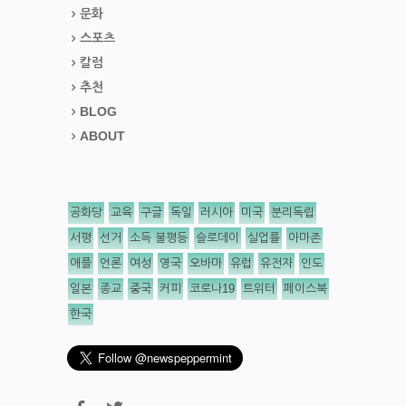
문화
스포츠
칼럼
추천
BLOG
ABOUT
공화당
교육
구글
독일
러시아
미국
분리독립
서평
선거
소득 불평등
슬로데이
실업률
아마존
애플
언론
여성
영국
오바마
유럽
유전자
인도
일본
종교
중국
커피
코로나19
트위터
페이스북
한국