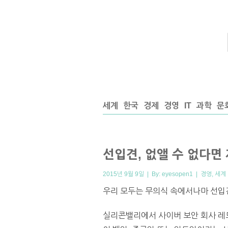
세계
한국
경제
경영
IT
과학
문
선입견, 없앨 수 없다
2015년 9월 9일 | By:
eyesopen1
|
경영
,
세계
우리 모두는 무의식 속에서나마 선입
실리콘밸리에서 사이버 보안 회사 레드실