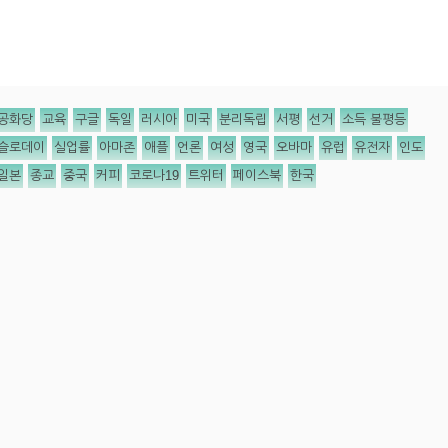
공화당
교육
구글
독일
러시아
미국
분리독립
서평
선거
소득 불평등
슬로데이
실업률
아마존
애플
언론
여성
영국
오바마
유럽
유전자
인도
일본
종교
중국
커피
코로나19
트위터
페이스북
한국