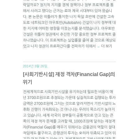
략일까요? 정치적 지지를 경제 정책이나 정부 프로젝트를 통
해서 사려고 했다는 근거는 로마 제국 시대부터 있어 왔습니
다. 본 논문은 히틀러가 통치한 나치 독일 초반에 건설한 고속
도로 네트워크인 아우토반(Autobahn) 건설이 나치 정부에 대
한 지지에 어떠한 영향을 미쳤는지를 분석했습니다. 아우토반
건설은 히틀러 정권에서 추진한 가장 중요한 정부 프로젝트 중
하나였습니다. 이 프로젝트는 실업률을 줄여 줄 것으로 예상되
었고 나치 정권의 프로파간다를 전파하기 위해서
더 보기
→
2014년 3월 26일.
[사회기반시설] 재정 격차(Financial Gap)의
위기
전세계적으로 사회기반시설을 유지하는데 필요한 비용이 매
년 3700조원으로 추정되는 가운데 실질적으로 집행되는 투자
금액은 2700조원에 그치는 것으로 알려지면서 기반시설의 노
후화 진행이 가속화되는 것 아니냐는 우려의 목소리가 높아지
고 있습니다. 세계 각국의 정부들이 공통적으로 안고 있는 큰
폭의 재정 적자 문제를 고려할 때, 1000조원에 달하는 재정격
차(Financial Gap)를 메우기 위해서는 금융권의 역할이 절대
적임에도 불구하고, 은행권의 투자는 오히려 위축되고 있어 위
기감 마저 감돌고 있습니다. 전세계적으로 기반시설에 대한 투