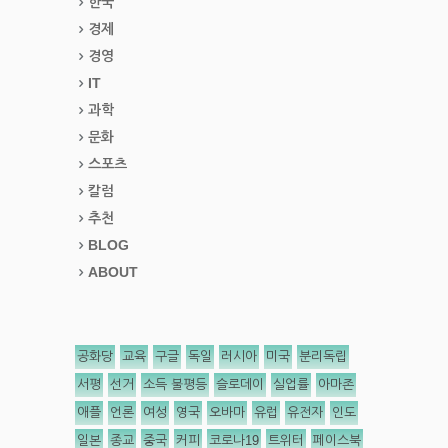
한국
경제
경영
IT
과학
문화
스포츠
칼럼
추천
BLOG
ABOUT
공화당
교육
구글
독일
러시아
미국
분리독립
서평
선거
소득 불평등
슬로데이
실업률
아마존
애플
언론
여성
영국
오바마
유럽
유전자
인도
일본
종교
중국
커피
코로나19
트위터
페이스북