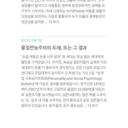
들어가면 인간 뿐 아니라 다양한 생물도 이득을 봅니다. 인구
성장률이 떨어지고 사람들은 정부에 환경친화적인 정책을 요
구하기 시작하죠. 아래 그래프는 녹지(Forest) 비율을 생물의
다양성을 보여주는 지표로 활용하여 녹지 비율과 경제발전의
연관성을 알아본
더 보기
→
2013년 5월 7일.
물질만능주의의 도래, 또는 그 결과
“요즘 애들은 돈을 너무 밝혀” 윗 세대는 항상 젊은 세대에게
불만을 가져왔습니다. 하지만, 오늘날 젊은이들이 실제로 이전
세대보다 돈을 더 중요하게 생각한다는 것은 사실로 보입니다.
샌디에고 주립대학의 심리학자 진 트웬기는 지난 1일 “성격
및 사회심리학회보(Personality and Social Psychology
Bulletin)”에 이같은 결과를 발표했습니다. 연구진은 1976년
부터 2007년까지 매년 고등학교 졸업반 15,000명을 대상으
로 설문조사를 실시했습니다. 설문내용에는 많은 부를 소유하
는 것, 집과 새 차를 소유하는 것의 중요성과 같은 질문들이 포
함되어 있었습니다. 분석결과, 돈의 중요성은
더 보기
→