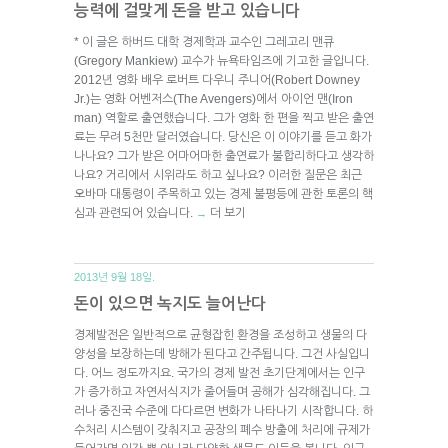
능력에 걸맞게 돈을 받고 있습니다
* 이 글은 하버드 대학 경제학과 교수인 그레고리 맨큐
(Gregory Mankiew) 교수가 뉴욕타임즈에 기고한 글입니다.
2012년 영화 배우 로버트 다우니 주니어(Robert Downey
Jr.)는 영화 어벤저스(The Avengers)에서 아이언 맨(Iron
man) 역할로 출연했습니다. 그가 영화 한 편을 찍고 받은 출연
료는 무려 5천만 달러였습니다. 당신은 이 이야기를 듣고 화가
나나요? 그가 받은 어마어마한 출연료가 불합리하다고 생각하
나요? 거리에서 시위라도 하고 싶나요? 이러한 질문은 최근
오바마 대통령이 주목하고 있는 경제 불평등에 관한 토론의 핵
심과 관련되어 있습니다.
더 보기
→
2013년 9월 18일.
돈이 있으면 녹지도 늘어난다
경제발전은 일반적으로 균형잡힌 환경을 조성하고 생물의 다
양성을 보장하는데 방해가 된다고 간주됩니다. 그건 사실입니
다. 어느 정도까지요. 국가의 경제 발전 초기단계에서는 인구
가 증가하고 자연서식지가 줄어들며 공해가 심각해집니다. 그
러나 중진국 수준에 다다르면 변화가 나타나기 시작합니다. 하
수처리 시스템이 갖춰지고 공장의 폐수 방출에 처리에 규제가