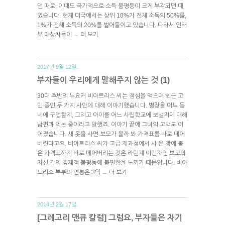
던 때로, 이때도 국가적으로 소득 불평등이 크게 부각되던 때
였습니다. 현재 미국에서는 상위 10%가 전체 소득의 50%를,
1%가 전체 소득의 20%를 벌어들이고 있습니다. 따라서 인터
뷰 대상자들이
더 보기
→
2017년 9월 12일.
부자들이 우리에게 말해주지 않는 것 (1)
30대 후반의 뉴요커 비아트리스 씨는 점심을 먹으며 최근 고
민 중인 두 가지 사안에 대해 이야기했습니다. 별장을 어느 동
네에 구입할지, 그리고 아이를 어느 사립학교에 보낼지에 대해
남편과 의논 중이라고 말했죠. 이야기 끝에 그녀의 고백도 이
어졌습니다. 새 옷을 사면 보모가 볼까 봐 가격표를 바로 떼어
버린다고요. 비아트리스 씨가 고급 제과점에서 사 온 빵에 붙
은 가격표까지 바로 떼어버리는 것은 라틴계 이민자인 보모와
자신 간의 경제적 불평등에 불편함을 느끼기 때문입니다. 비아
트리스 부부의 연봉은 3억
더 보기
→
2014년 2월 17일.
[그레고리 맨큐 칼럼] 그럼요, 부자들은 자기