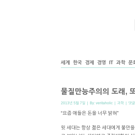
세계
한국
경제
경영
IT
과학
문
물질만능주의의 도래, 또
2013년 5월 7일 | By:
veritaholic
|
과학
|
댓글
“요즘 애들은 돈을 너무 밝혀”
윗 세대는 항상 젊은 세대에게 불만을