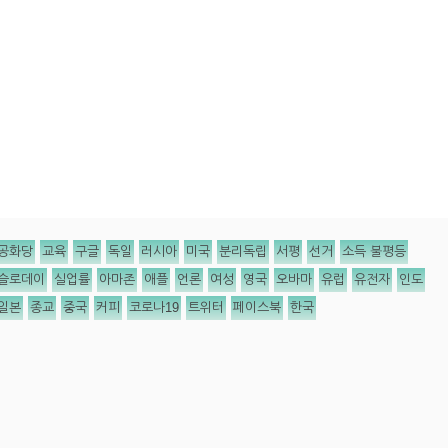
공화당
교육
구글
독일
러시아
미국
분리독립
서평
선거
소득 불평등
슬로데이
실업률
아마존
애플
언론
여성
영국
오바마
유럽
유전자
인도
일본
종교
중국
커피
코로나19
트위터
페이스북
한국