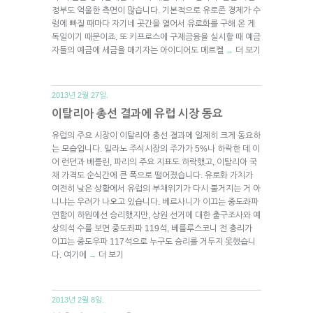
정부도 억울한 측면이 많습니다. 기본적으로 유로존 경제가 수
렁에 빠질 때마다 자기네 곳간을 열어서 유로화를 구해 온 게
독일이기 때문이죠. 또 키프로스에 구제금융을 실시할 때 예금
자들의 예금에 세금을 매기자는 아이디어도 메르켈
더 보기
→
2013년 2월 27일.
이탈리아 총선 결과에 유럽 시장 동요
유럽의 주요 시장이 이탈리아 총선 결과에 일제히 크게 동요하
는 모습입니다. 밀라노 주식시장의 주가가 5%나 하락한 데 이
어 런던과 베를린, 파리의 주요 지표도 하락했고, 이탈리아 국
채 가격도 순식간에 큰 폭으로 떨어졌습니다. 유로화 가치가
여전히 낮은 상황에서 유럽의 부채위기가 다시 불거지는 거 아
니냐는 우려가 나오고 있습니다. 베르사니가 이끄는 중도좌파
연합이 하원에선 승리했지만, 상원 선거에 대한 출구조사와 예
상의석 수를 보면 중도좌파 119석, 베를루스코니 전 총리가
이끄는 중도우파 117석으로 누구도 승리를 거두지 못했습니
다. 여기에
더 보기
→
2013년 2월 8일.