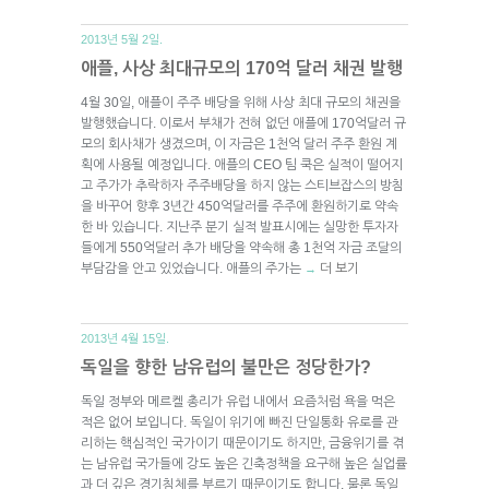
2013년 5월 2일.
애플, 사상 최대규모의 170억 달러 채권 발행
4월 30일, 애플이 주주 배당을 위해 사상 최대 규모의 채권을
발행했습니다. 이로서 부채가 전혀 없던 애플에 170억달러 규
모의 회사채가 생겼으며, 이 자금은 1천억 달러 주주 환원 계
획에 사용될 예정입니다. 애플의 CEO 팀 쿡은 실적이 떨어지
고 주가가 추락하자 주주배당을 하지 않는 스티브잡스의 방침
을 바꾸어 향후 3년간 450억달러를 주주에 환원하기로 약속
한 바 있습니다. 지난주 분기 실적 발표시에는 실망한 투자자
들에게 550억달러 추가 배당을 약속해 총 1천억 자금 조달의
부담감을 안고 있었습니다. 애플의 주가는
더 보기
→
2013년 4월 15일.
독일을 향한 남유럽의 불만은 정당한가?
독일 정부와 메르켈 총리가 유럽 내에서 요즘처럼 욕을 먹은
적은 없어 보입니다. 독일이 위기에 빠진 단일통화 유로를 관
리하는 핵심적인 국가이기 때문이기도 하지만, 금융위기를 겪
는 남유럽 국가들에 강도 높은 긴축정책을 요구해 높은 실업률
과 더 깊은 경기침체를 부르기 때문이기도 합니다. 물론 독일