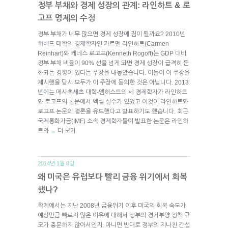
정부 부채와 경제 성장의 관계: 라인하트 & 로
고프 명제의 수정
정부 부채가 너무 많으면 경제 성장에 짐이 될까요? 2010년
하버드 대학의 경제학자인 카르멘 라인하트(Carmen
Reinhart)와 케네스 로고프(Kenneth Rogoff)는 GDP 대비
정부 부채 비율이 90% 선을 넘게 되면 경제 성장이 급격히 둔
화되는 경향이 있다는 주장을 내놓았습니다. 이들이 이 주장을
제시했을 당시 모두가 이 주장에 동의한 것은 아닙니다. 2013
년에는 메사추세츠 대학-엠허스트의 세 경제학자가 라인하트
와 로고프의 논문에서 엑셀 실수가 있었고 이것이 라인하트와
로고프 논문의 결론을 유도했다고 발표하기도 했습니다. 최근
국제통화기금(IMF) 소속 경제학자들이 발표한 논문은 라인하
트와
더 보기
→
2014년 1월 8일.
왜 미국은 유럽보다 빨리 금융 위기에서 회복
했나?
학계에서는 지난 2008년 금융위기 이후 미국의 회복 속도가
예상만큼 빠르지 않은 이유에 대해서 정부의 경기부양 정책 규
모가 충분하지 않아서인지, 아니면 반대로 정부의 지나친 간섭