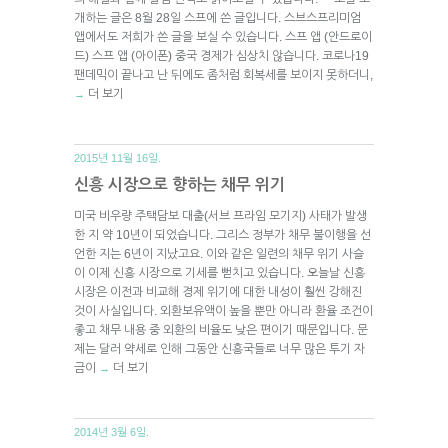
개하는 글은 8월 28일 스프에 쓴 글입니다. 스브스프리미엄
앱에서도 저희가 쓴 글을 보실 수 있습니다. 스프 앱 (안드로이
드) 스프 앱 (아이폰) 중국 경제가 심상치 않습니다. 코로나19
팬데믹이 끝나고 난 뒤에도 좀처럼 회복세를 보이지 못하더니,
더 보기
→
2015년 11월 16일.
신흥 시장으로 향하는 채무 위기
미국 비우량 주택담보 대출(서브 프라임 모기지) 사태가 발생
한 지 약 10년이 되었습니다. 그리스 정부가 채무 불이행을 선
언한 지는 6년이 지났고요. 이와 같은 일련의 채무 위기 사슬
이 이제 신흥 시장으로 기세를 뻗치고 있습니다. 오늘날 신흥
시장은 이전과 비교해 경제 위기에 대한 내성이 훨씬 강해진
것이 사실입니다. 외환보유액이 높을 뿐만 아니라 환율 조건이
좋고 채무 내용 중 외환의 비율도 낮은 편이기 때문입니다. 문
제는 달러 약세로 인해 그동안 신흥국들로 너무 많은 투기 자
금이
더 보기
→
2014년 3월 6일.