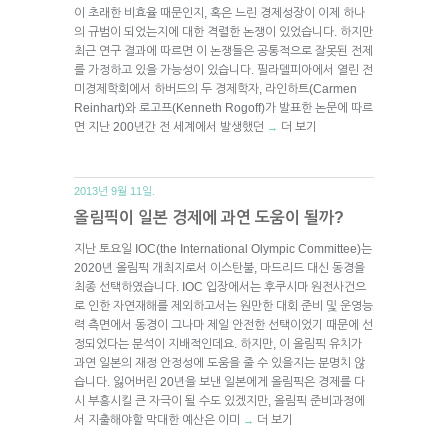
이 초래한 비효율 때문인지, 혹은 느린 경제성장이 이제 하나
의 규범이 되었는지에 대한 격렬한 논쟁이 있었습니다. 하지만
최근 연구 결과에 따르면 이 논쟁들은 공통적으로 잘못된 전제
를 가정하고 있을 가능성이 있습니다. 필라델피아에서 열린 전
미경제학회에서 하버드의 두 경제학자, 라인하트(Carmen
Reinhart)와 로고프(Kenneth Rogoff)가 발표한 논문에 따르
면 지난 200년간 전 세계에서 발생했던
더 보기
→
2013년 9월 11일.
올림픽이 일본 경제에 과연 도움이 될까?
지난 토요일 IOC(the International Olympic Committee)는
2020년 올림픽 개최지로서 이스탄불, 마드리드 대신 동경을
최종 선택하였습니다. IOC 입장에서는 후쿠시마 원전사건으
로 인한 자연재해를 제외하고서는 원만한 대회 준비 및 운영능
력 측면에서 동경이 그나마 제일 안전한 선택이었기 때문에 선
정되었다는 분석이 지배적인데요. 하지만, 이 올림픽 유치가
과연 일본의 재정 안정성에 도움을 줄 수 있을지는 분명치 않
습니다. 잃어버린 20년을 보낸 일본에게 올림픽은 경제를 다
시 부흥시킬 큰 자극이 될 수도 있겠지만, 올림픽 준비과정에
서 지출해야할 막대한 예산은 이미
더 보기
→