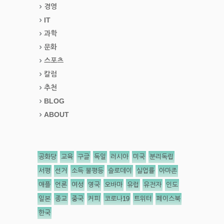
경영
IT
과학
문화
스포츠
칼럼
추천
BLOG
ABOUT
공화당
교육
구글
독일
러시아
미국
분리독립
서평
선거
소득 불평등
슬로데이
실업률
아마존
애플
언론
여성
영국
오바마
유럽
유전자
인도
일본
종교
중국
커피
코로나19
트위터
페이스북
한국