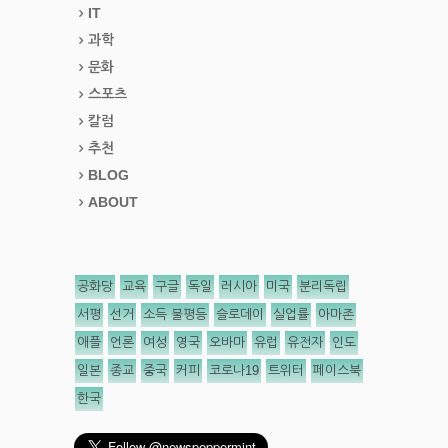
IT
과학
문화
스포츠
칼럼
추천
BLOG
ABOUT
공화당
교육
구글
독일
러시아
미국
분리독립
서평
선거
소득 불평등
슬로데이
실업률
아마존
애플
언론
여성
영국
오바마
유럽
유전자
인도
일본
종교
중국
커피
코로나19
트위터
페이스북
한국