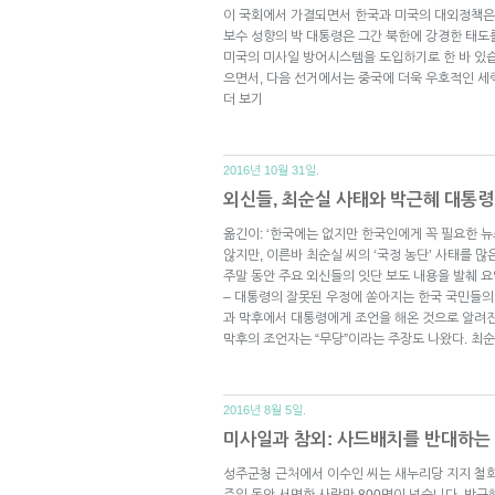
이 국회에서 가결되면서 한국과 미국의 대외정책은
보수 성향의 박 대통령은 그간 북한에 강경한 태도
미국의 미사일 방어시스템을 도입하기로 한 바 있습
으면서, 다음 선거에서는 중국에 더욱 우호적인 세
더 보기
2016년 10월 31일.
외신들, 최순실 사태와 박근혜 대통령
옮긴이: ‘한국에는 없지만 한국인에게 꼭 필요한 
않지만, 이른바 최순실 씨의 ‘국정 농단’ 사태를 
주말 동안 주요 외신들의 잇단 보도 내용을 발췌 요약
– 대통령의 잘못된 우정에 쏟아지는 한국 국민들의
과 막후에서 대통령에게 조언을 해온 것으로 알려진
막후의 조언자는 “무당”이라는 주장도 나왔다. 
2016년 8월 5일.
미사일과 참외: 사드배치를 반대하는
성주군청 근처에서 이수인 씨는 새누리당 지지 철회
주일 동안 서명한 사람만 800명이 넘습니다. 박