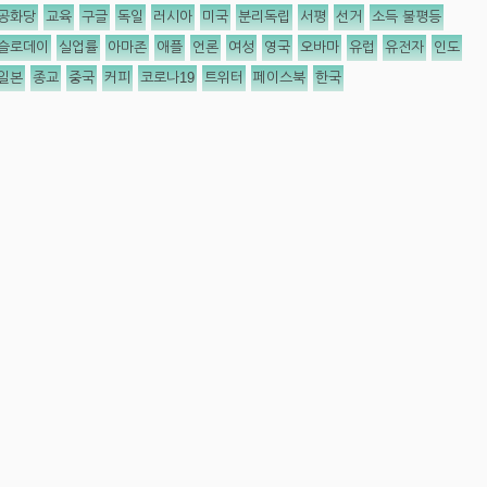
공화당
교육
구글
독일
러시아
미국
분리독립
서평
선거
소득 불평등
슬로데이
실업률
아마존
애플
언론
여성
영국
오바마
유럽
유전자
인도
일본
종교
중국
커피
코로나19
트위터
페이스북
한국