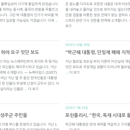
 불확실성의 시기에 돌입하게 되었습니다.
온 분노를 다각도로 조망한 내용은 대개 비슷
를 취하는 동시에, 중국의 반발을 무릅쓰고
을 내려놓고 물러날 것으로 보이지는 않는다면
니다. 그런 박 대통령의 인기가 바닥을 찍
만큼 검찰을 비롯한 정권 전체가 받는 압박도
력이 집권할 가능성도 커졌습니다. 이제
스트의 관련 기사 전문을 번역해 소개합니다.
→
보기
2016년 10월 28일.
 하야 요구 잇단 보도
“박근혜 대통령, 단임제 폐해 지
뉴스’라는 뉴스페퍼민트의 취지와 꼭 맞지는
지난 월요일 최순실 씨의 이른바 비선실세 개
많은 외신들도 예의주시하고 있습니다. 지난
잇단 보도로 국정개입 정황이 드러나며 월요일
해 소개합니다. — 뉴욕타임스 (10/27)
더 보기
→
 비난 지난 몇 주 동안 한국인들은 대통령
 한 인물의 우정에 신경이 곤두서 있다. 이
최순실이라는 인물은
더 보기
→
2016년 7월 19일.
 성주군 주민들
포린폴리시, “한국, 독재 시대로 
 서명 부스를 운영하고 있습니다. 지난 1
박근혜 대통령은 반대 세력을 억압하고 기자를
근혜 대통령의 든든한 지지기반이던 보수주의
더 보기
→