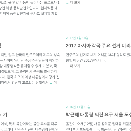
했죠. 올 연말 가동에 들어가는 포르모사 1
더 보기
→
상업 해상 풍력발전소입니다. 원자력을 대
 지역에 풍력발전기를 추가로 설치할 계획
2017년 1월 10일.
란
2017 아시아 각국 주요 선거 미
 이번 일로 한국의 민주주의와 제도의 성숙
민주주의 선거로 보기 어려운 '추대' 형식도 
측근 사이에 일어난 수상쩍은 일들에 항의하
뽑힐 예정인 2017년입니다.
상 대통령직을 유지할 수 없게 되었고, 국
더 보기
→
적절했으며, 그 과정에서 폭력도 발생하지
니다. 한국 최초의 여성 대통령이자 장기 집
시아에서 긴장이 고조되는 상황에서
더
→
2016년 11월 13일.
시기
박근혜 대통령 퇴진 요구 서울 
문에서, 특히 북한이라는 불안 요소를 다루
옮긴이: 어제(12일) 서울 광화문 일대를 뒤
다. 그러나 지난주 박근혜 대통령의 탄핵안
앞다투어 보도했습니다. 최순실이란 인물이 국