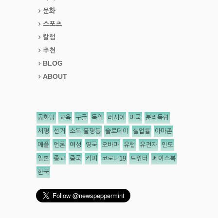
문화
스포츠
칼럼
추천
BLOG
ABOUT
공화당
교육
구글
독일
러시아
미국
분리독립
서평
선거
소득 불평등
슬로데이
실업률
아마존
애플
언론
여성
영국
오바마
유럽
유전자
인도
일본
종교
중국
커피
코로나19
트위터
페이스북
한국