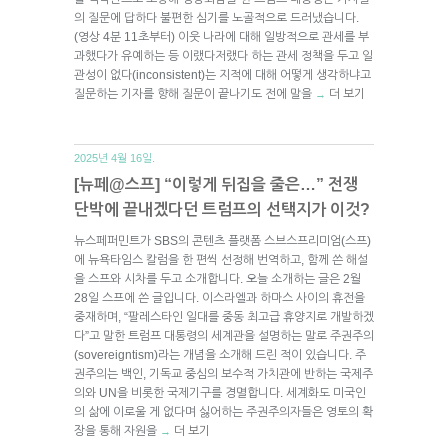
의 질문에 답하다 불편한 심기를 노골적으로 드러냈습니다.
(영상 4분 11초부터) 이웃 나라에 대해 일방적으로 관세를 부
과했다가 유예하는 등 이랬다저랬다 하는 관세 정책을 두고 일
관성이 없다(inconsistent)는 지적에 대해 어떻게 생각하냐고
질문하는 기자를 향해 질문이 끝나기도 전에 말을
더 보기
→
2025년 4월 16일.
[뉴페@스프] “이렇게 뒤집을 줄은…” 전쟁
단박에 끝내겠다던 트럼프의 선택지가 이것?
뉴스페퍼민트가 SBS의 콘텐츠 플랫폼 스브스프리미엄(스프)
에 뉴욕타임스 칼럼을 한 편씩 선정해 번역하고, 함께 쓴 해설
을 스프와 시차를 두고 소개합니다. 오늘 소개하는 글은 2월
28일 스프에 쓴 글입니다. 이스라엘과 하마스 사이의 휴전을
중재하며, “팔레스타인 일대를 중동 최고급 휴양지로 개발하겠
다”고 말한 트럼프 대통령의 세계관을 설명하는 말로 주권주의
(sovereigntism)라는 개념을 소개해 드린 적이 있습니다. 주
권주의는 백인, 기독교 중심의 보수적 가치관에 반하는 국제주
의와 UN을 비롯한 국제기구를 경멸합니다. 세계화도 미국인
의 삶에 이로울 게 없다며 싫어하는 주권주의자들은 영토의 확
장을 통해 자원을
더 보기
→