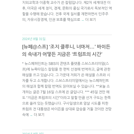
치외교학과 이종혁 교수가 쓴 칼럼입니다. 제2차 세계대전 이
후, 미국은 세계 정치, 경제, 문화의 중심 국가로서 독보적인 역
할을 수행해 왔습니다. 전후 국제 질서를 재편하면서 민주주
의, 자유시장경제, 인권 보호를 핵심으로
더 보기
→
2024년 8월 31일.
[뉴페@스프] ‘조지 클루니, 너마저…’ 바이든
의 속내가 어떻든 지금은 ‘트럼프의 시간’
* 뉴스페퍼민트는 SBS의 콘텐츠 플랫폼 스브스프리미엄(스
프)에 뉴욕타임스 칼럼을 한 편씩 선정해 번역하고, 글에 관한
해설을 쓰고 있습니다. 그 가운데 저희가 쓴 해설을 스프와 시
차를 두고 소개합니다. 스브스프리미엄에서는 뉴스페퍼민트
의 해설과 함께 칼럼 번역도 읽어보실 수 있습니다. **오늘 소
개하는 글은 7월 16일 스프에 쓴 글입니다. *** 45일 전만 해
도 “지금은 트럼프의 시간”이라고 말할 만큼 선거 구도는 한쪽
으로 쏠려 있는 듯했습니다. 구사일생으로 암살 시도를 피한
트럼프 전 대통령은 바이든을 상대로 압승을 거둘 것이란 전망
속에
더 보기
→
2024년 8월 3일.