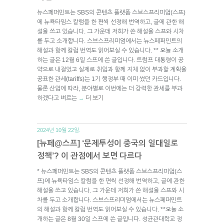
뉴스페퍼민트는 SBS의 콘텐츠 플랫폼 스브스프리미엄(스프)
에 뉴욕타임스 칼럼을 한 편씩 선정해 번역하고, 글에 관한 해
설을 쓰고 있습니다. 그 가운데 저희가 쓴 해설을 스프와 시차
를 두고 소개합니다. 스브스프리미엄에서는 뉴스페퍼민트의
해설과 함께 칼럼 번역도 읽어보실 수 있습니다. ** 오늘 소개
하는 글은 12월 6일 스프에 쓴 글입니다. 트럼프 대통령이 공
약으로 내걸었고 실제로 취임과 함께 지체 없이 부과할 계획을
공표한 관세(tariffs)는 1기 행정부 때 이미 썼던 카드입니다.
물론 산업에 따라, 분야별로 이번에는 더 강력한 관세를 부과
하겠다고 벼르는
더 보기
→
2024년 10월 22일.
[뉴페@스프] ‘문제투성이 중국의 일대일로
정책’? 이 관점에서 보면 다르다
* 뉴스페퍼민트는 SBS의 콘텐츠 플랫폼 스브스프리미엄(스
프)에 뉴욕타임스 칼럼을 한 편씩 선정해 번역하고, 글에 관한
해설을 쓰고 있습니다. 그 가운데 저희가 쓴 해설을 스프와 시
차를 두고 소개합니다. 스브스프리미엄에서는 뉴스페퍼민트
의 해설과 함께 칼럼 번역도 읽어보실 수 있습니다. **오늘 소
개하는 글은 8월 30일 스프에 쓴 글입니다. 성균관대학교 정