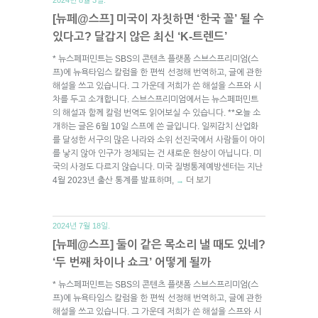
[뉴페@스프] 미국이 자칫하면 ‘한국 꼴’ 될 수
있다고? 달갑지 않은 최신 ‘K-트렌드’
* 뉴스페퍼민트는 SBS의 콘텐츠 플랫폼 스브스프리미엄(스
프)에 뉴욕타임스 칼럼을 한 편씩 선정해 번역하고, 글에 관한
해설을 쓰고 있습니다. 그 가운데 저희가 쓴 해설을 스프와 시
차를 두고 소개합니다. 스브스프리미엄에서는 뉴스페퍼민트
의 해설과 함께 칼럼 번역도 읽어보실 수 있습니다. **오늘 소
개하는 글은 6월 10일 스프에 쓴 글입니다. 일찌감치 산업화
를 달성한 서구의 많은 나라와 소위 선진국에서 사람들이 아이
를 낳지 않아 인구가 정체되는 건 새로운 현상이 아닙니다. 미
국의 사정도 다르지 않습니다. 미국 질병통제예방센터는 지난
4월 2023년 출산 통계를 발표하며,
더 보기
→
2024년 7월 18일.
[뉴페@스프] 둘이 같은 목소리 낼 때도 있네?
‘두 번째 차이나 쇼크’ 어떻게 될까
* 뉴스페퍼민트는 SBS의 콘텐츠 플랫폼 스브스프리미엄(스
프)에 뉴욕타임스 칼럼을 한 편씩 선정해 번역하고, 글에 관한
해설을 쓰고 있습니다. 그 가운데 저희가 쓴 해설을 스프와 시