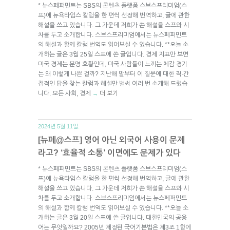
* 뉴스페퍼민트는 SBS의 콘텐츠 플랫폼 스브스프리미엄(스
프)에 뉴욕타임스 칼럼을 한 편씩 선정해 번역하고, 글에 관한
해설을 쓰고 있습니다. 그 가운데 저희가 쓴 해설을 스프와 시
차를 두고 소개합니다. 스브스프리미엄에서는 뉴스페퍼민트
의 해설과 함께 칼럼 번역도 읽어보실 수 있습니다. **오늘 소
개하는 글은 3월 25일 스프에 쓴 글입니다. 경제 지표만 보면
미국 경제는 분명 호황인데, 미국 사람들이 느끼는 체감 경기
는 왜 이렇게 나쁜 걸까? 지난해 말부터 이 질문에 대한 직·간
접적인 답을 찾는 칼럼과 해설만 벌써 여러 번 소개해 드렸습
니다. 모든 사회, 경제
더 보기
→
2024년 5월 11일.
[뉴페@스프] 영어 아닌 외국어 사용이 문제
라고? ‘효율적 소통’ 이면에도 문제가 있다
* 뉴스페퍼민트는 SBS의 콘텐츠 플랫폼 스브스프리미엄(스
프)에 뉴욕타임스 칼럼을 한 편씩 선정해 번역하고, 글에 관한
해설을 쓰고 있습니다. 그 가운데 저희가 쓴 해설을 스프와 시
차를 두고 소개합니다. 스브스프리미엄에서는 뉴스페퍼민트
의 해설과 함께 칼럼 번역도 읽어보실 수 있습니다. **오늘 소
개하는 글은 3월 20일 스프에 쓴 글입니다. 대한민국의 공용
어는 무엇일까요? 2005년 제정된 국어기본법은 제3조 1항에