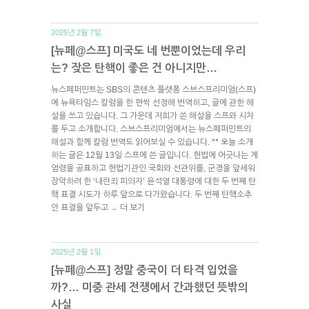
2025년 2월 7일.
[뉴페@스프] 미국도 네 번뿐이었는데 우리
는? 잦은 탄핵이 좋은 건 아니지만…
뉴스페퍼민트는 SBS의 콘텐츠 플랫폼 스브스프리미엄(스프)
에 뉴욕타임스 칼럼을 한 편씩 선정해 번역하고, 글에 관한 해
설을 쓰고 있습니다. 그 가운데 저희가 쓴 해설을 스프와 시차
를 두고 소개합니다. 스브스프리미엄에서는 뉴스페퍼민트의
해설과 함께 칼럼 번역도 읽어보실 수 있습니다. ** 오늘 소개
하는 글은 12월 13일 스프에 쓴 글입니다. 헌법에 어긋나는 계
엄령을 공표하고 헌법기관인 국회와 선관위를, 군경을 앞세워
장악하려 한 ‘내란죄 피의자’ 윤석열 대통령에 대한 두 번째 탄
핵 표결 시도가 하루 앞으로 다가왔습니다. 두 번째 탄핵소추
안 표결을 앞두고
더 보기
→
2025년 2월 1일.
[뉴페@스프] 정말 중국이 더 타격 입었을
까?… 미중 관세 전쟁에서 간과했던 뜻밖의
사실