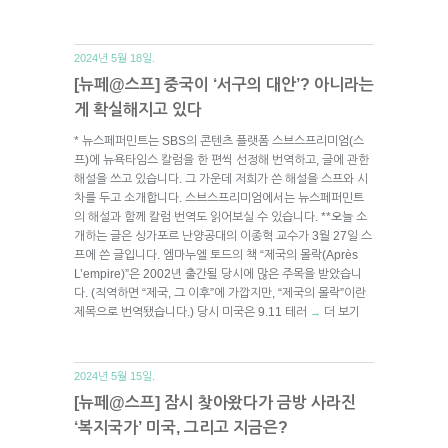
2024년 5월 18일.
[뉴페@스프] 중국이 ‘서구의 대안’? 아니라는
게 확실해지고 있다
* 뉴스페퍼민트는 SBS의 콘텐츠 플랫폼 스브스프리미엄(스
프)에 뉴욕타임스 칼럼을 한 편씩 선정해 번역하고, 글에 관한
해설을 쓰고 있습니다. 그 가운데 저희가 쓴 해설을 스프와 시
차를 두고 소개합니다. 스브스프리미엄에서는 뉴스페퍼민트
의 해설과 함께 칼럼 번역도 읽어보실 수 있습니다. **오늘 소
개하는 글은 싱가포르 난양공대의 이종혁 교수가 3월 27일 스
프에 쓴 글입니다. 엠마누엘 토드의 책 “제국의 몰락(Après
L’empire)”은 2002년 출간될 당시에 많은 주목을 받았습니
다. (직역하면 “제국, 그 이후”에 가깝지만, “제국의 몰락”이란
제목으로 번역됐습니다.) 당시 미국은 9.11 테러
더 보기
→
2024년 5월 15일.
[뉴페@스프] 잠시 찾아왔다가 금방 사라진
‘복지국가’ 미국, 그리고 지금은?