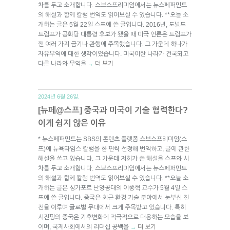
차를 두고 소개합니다. 스브스프리미엄에서는 뉴스페퍼민트
의 해설과 함께 칼럼 번역도 읽어보실 수 있습니다. **오늘 소
개하는 글은 5월 22일 스프에 쓴 글입니다. 2016년, 도널드
트럼프가 공화당 대통령 후보가 됐을 때 미국 언론은 트럼프가
깬 여러 가지 금기나 관행에 주목했습니다. 그 가운데 하나가
자유무역에 대한 생각이었습니다. 미국이란 나라가 건국되고
다른 나라와 무역을
더 보기
→
2024년 6월 26일.
[뉴페@스프] 중국과 미국이 기술 협력한다?
이게 쉽지 않은 이유
* 뉴스페퍼민트는 SBS의 콘텐츠 플랫폼 스브스프리미엄(스
프)에 뉴욕타임스 칼럼을 한 편씩 선정해 번역하고, 글에 관한
해설을 쓰고 있습니다. 그 가운데 저희가 쓴 해설을 스프와 시
차를 두고 소개합니다. 스브스프리미엄에서는 뉴스페퍼민트
의 해설과 함께 칼럼 번역도 읽어보실 수 있습니다. **오늘 소
개하는 글은 싱가포르 난양공대의 이종혁 교수가 5월 4일 스
프에 쓴 글입니다. 중국은 최근 환경 기술 분야에서 눈부신 진
전을 이루며 글로벌 무대에서 크게 주목받고 있습니다. 특히
시진핑의 중국은 기후변화에 적극적으로 대응하는 모습을 보
이며, 국제사회에서의 리더십 공백을
더 보기
→