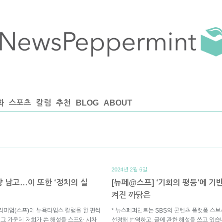
화
스포츠
칼럼
추천
BLOG
ABOUT
2024년 2월 6일.
량 남고…이 또한 ‘정치의 실
[뉴페@스프] ‘기회의 평등’에 
켜진 까닭은
리미엄(스프)에 뉴욕타임스 칼럼을 한 편씩
* 뉴스페퍼민트는 SBS의 콘텐츠 플랫폼 스
 그 가운데 저희가 쓴 해설을 스프와 시차
선정해 번역하고, 글에 관한 해설을 쓰고 있습