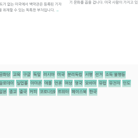
기 문화를 꼽을 겁니다. 미국 사람이 가지고 
제도가 없는 미국에서 백악관은 등록된 기자
을 취재할 수 있는 독특한 부처입니다.
→
공화당
교육
구글
독일
러시아
미국
분리독립
서평
선거
소득 불평등
슬로데이
실업률
아마존
애플
언론
여성
영국
오바마
유럽
유전자
인도
일본
종교
중국
커피
코로나19
트위터
페이스북
한국