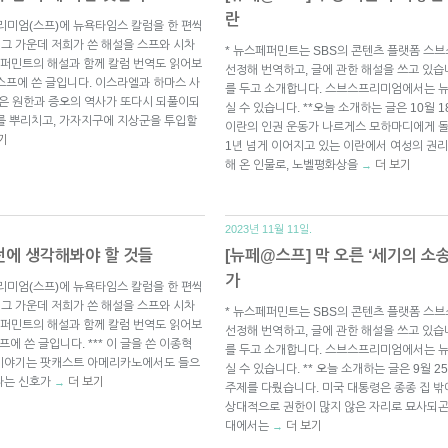
란
리미엄(스프)에 뉴욕타임스 칼럼을 한 편씩
 그 가운데 저희가 쓴 해설을 스프와 시차
* 뉴스페퍼민트는 SBS의 콘텐츠 플랫폼 스
퍼민트의 해설과 함께 칼럼 번역도 읽어보
선정해 번역하고, 글에 관한 해설을 쓰고 있습
일 스프에 쓴 글입니다. 이스라엘과 하마스 사
를 두고 소개합니다. 스브스프리미엄에서는 
묵은 원한과 증오의 역사가 또다시 되풀이되
실 수 있습니다. **오늘 소개하는 글은 10월 
를 뿌리치고, 가자지구에 지상군을 투입할
이란의 인권 운동가 나르게스 모하마디에게 돌
기
1년 넘게 이어지고 있는 이란에서 여성의 권리
해 온 인물로, 노벨평화상을
더 보기
→
2023년 11월 11일.
전에 생각해봐야 할 것들
[뉴페@스프] 막 오른 ‘세기의 소
가
리미엄(스프)에 뉴욕타임스 칼럼을 한 편씩
 그 가운데 저희가 쓴 해설을 스프와 시차
* 뉴스페퍼민트는 SBS의 콘텐츠 플랫폼 스
퍼민트의 해설과 함께 칼럼 번역도 읽어보
선정해 번역하고, 글에 관한 해설을 쓰고 있습
프에 쓴 글입니다. *** 이 글을 쓴 이종혁
를 두고 소개합니다. 스브스프리미엄에서는 
눈 이야기는 팟캐스트 아메리카노에서도 들으
실 수 있습니다. ** 오늘 소개하는 글은 9월
있다는 신호가
더 보기
→
주제를 다뤘습니다. 미국 대통령은 종종 집 
상대적으로 권한이 많지 않은 자리로 묘사되곤 
대에서는
더 보기
→