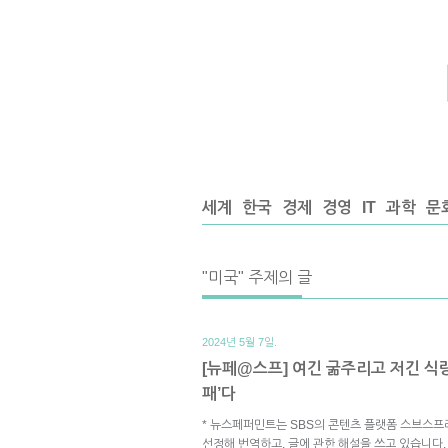
세계
한국
경제
경영
IT
과학
문
"미국" 주제의 글
2024년 5월 7일.
[뉴페@스프] 여긴 굶주리고 저긴 식
패’다
* 뉴스페퍼민트는 SBS의 콘텐츠 플랫폼 스브스프
선정해 번역하고, 글에 관한 해설을 쓰고 있습니다.