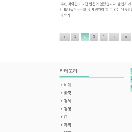
저녁, 백악관 기자단 만찬이 열렸습니다. 출입처 
만 드나들며 궁극의 취재원이라 할 수 있는 대통령
더 보기
‹
›
»
1
2
3
4
카테고리
세계
한국
경제
경영
IT
과학