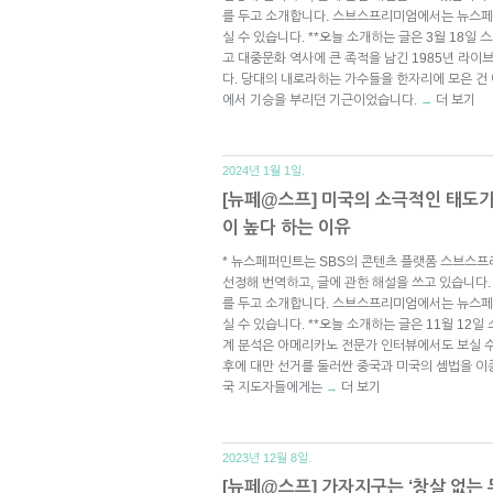
를 두고 소개합니다. 스브스프리미엄에서는 뉴스페
실 수 있습니다. **오늘 소개하는 글은 3월 18일 스
고 대중문화 역사에 큰 족적을 남긴 1985년 라이브 
다. 당대의 내로라하는 가수들을 한자리에 모은 건
에서 기승을 부리던 기근이었습니다.
더 보기
→
2024년 1월 1일.
[뉴페@스프] 미국의 소극적인 태도
이 높다 하는 이유
* 뉴스페퍼민트는 SBS의 콘텐츠 플랫폼 스브스프
선정해 번역하고, 글에 관한 해설을 쓰고 있습니다.
를 두고 소개합니다. 스브스프리미엄에서는 뉴스페
실 수 있습니다. **오늘 소개하는 글은 11월 12일
계 분석은 아메리카노 전문가 인터뷰에서도 보실 수 
후에 대만 선거를 둘러싼 중국과 미국의 셈법을 이
국 지도자들에게는
더 보기
→
2023년 12월 8일.
[뉴페@스프] 가자지구는 ‘창살 없는 