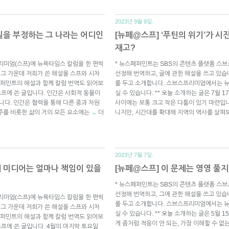
2023년 9월 9일.
실을 부정하는 그 나라는 어디인
[뉴페@스프] ‘푸틴의 위기’가 
재고?
리미엄(스프)에 뉴욕타임스 칼럼을 한 편씩
* 뉴스페퍼민트는 SBS의 콘텐츠 플랫폼 스
 그 가운데 저희가 쓴 해설을 스프와 시차
선정해 번역하고, 글에 관한 해설을 쓰고 있습
퍼민트의 해설과 함께 칼럼 번역도 읽어보
를 두고 소개합니다. 스브스프리미엄에서는 
 스프에 쓴 글입니다. 인간은 사회적 동물이
실 수 있습니다. ** 오늘 소개하는 글은 7월 
니다. 인간은 협력을 통해 다른 종과 차원
사이에는 보통 크고 작은 다툼이 있기 마련입니
주를 비롯한 삶의 거의 모든 요소에는
더
니지만, 시간대를 확대해 지역의 역사를 살펴
→
2023년 7월 7일.
에 미디어는 얼마나 책임이 있을
[뉴페@스프] 이 문제는 영영 풀지
* 뉴스페퍼민트는 SBS의 콘텐츠 플랫폼 스
선정해 번역하고, 그에 관한 해설을 쓰고 있습
리미엄(스프)에 뉴욕타임스 칼럼을 한 편씩
를 두고 소개합니다. 스브스프리미엄에서는 
 그 가운데 저희가 쓴 해설을 스프와 시차
실 수 있습니다. ** 오늘 소개하는 글은 5월 
퍼민트의 해설과 함께 칼럼 번역도 읽어보
게 좀처럼 적응이 안 되는, 가장 이해할 수 없
 스프에 쓴 글입니다. 4월의 마지막 토요일