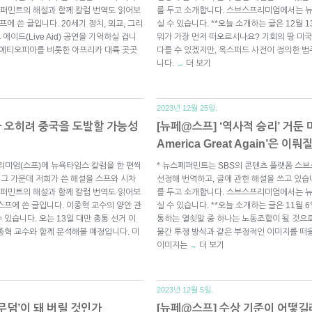
퍼민트의 해설과 함께 칼럼 번역도 읽어보
를 두고 소개합니다. 스브스프리미엄에서는 
프에 쓴 글입니다. 20세기 정치, 외교, 그리
실 수 있습니다. **오늘 소개하는 글은 12월 
에이드(Live Aid) 공연을 기억하실 겁니
뭐가 가장 먼저 떠오르시나요? 기회의 땅 미
 에티오피아를 비롯한 아프리카 대륙 곳곳
다를 수 있겠지만, 옥스퍼드 사전이 정의한 범
니다.
더 보기
→
2023년 12월 25일.
가 오히려 중국을 도발할 가능성
[뉴페@스프] ‘역사적 승리’ 거둔 
America Great Again’은 이뤄
리미엄(스프)에 뉴욕타임스 칼럼을 한 편씩
* 뉴스페퍼민트는 SBS의 콘텐츠 플랫폼 스
 그 가운데 저희가 쓴 해설을 스프와 시차
선정해 번역하고, 글에 관한 해설을 쓰고 있습
퍼민트의 해설과 함께 칼럼 번역도 읽어보
를 두고 소개합니다. 스브스프리미엄에서는 
 스프에 쓴 글입니다. 이종혁 교수의 양안 관
실 수 있습니다. **오늘 소개하는 글은 11월 
있습니다. 오는 13일 대만 총통 선거 이
통하는 열쇳말 중 하나는 노동조합이 될 것으로
종혁 교수와 함께 분석해볼 예정입니다. 미
물간 투쟁 방식과 같은 부정적인 이미지를 떠
이미지는
더 보기
→
2023년 12월 5일.
무덤’이 돼 버릴 것인가
[뉴페@스프] 수상 기준이 어떻길