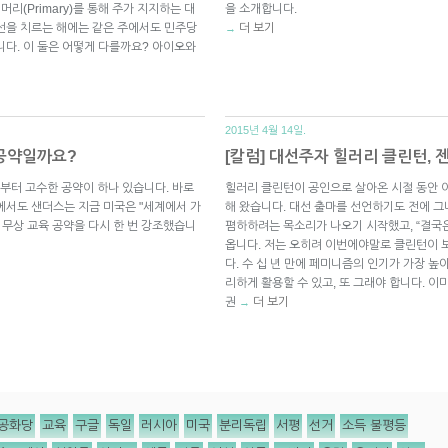
머리(Primary)를 통해 주가 지지하는 대
을 소개합니다.
선을 치르는 해에는 같은 주에서도 민주당
더 보기
→
니다. 이 둘은 어떻게 다를까요? 아이오와
2015년 4월 14일.
 공약일까요?
[칼럼] 대선주자 힐러리 클린턴,
부터 고수한 공약이 하나 있습니다. 바로
힐러리 클린턴이 공인으로 살아온 시절 동안 
에서도 샌더스는 지금 미국은 "세계에서 가
해 왔습니다. 대선 출마를 선언하기도 전에 그
 무상 교육 공약을 다시 한 번 강조했습니
폄하하려는 목소리가 나오기 시작했고, “결국
옵니다. 저는 오히려 이번에야말로 클린턴이 
다. 수 십 년 만에 페미니즘의 인기가 가장 
리하게 활용할 수 있고, 또 그래야 합니다. 
권
더 보기
→
공화당
교육
구글
독일
러시아
미국
분리독립
서평
선거
소득 불평등