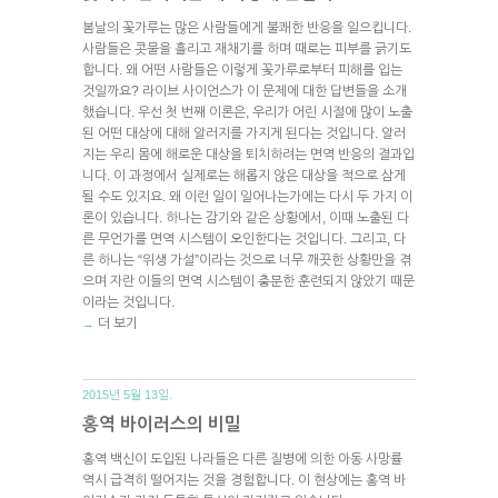
봄날의 꽃가루는 많은 사람들에게 불쾌한 반응을 일으킵니다.
사람들은 콧물을 흘리고 재채기를 하며 때로는 피부를 긁기도
합니다. 왜 어떤 사람들은 이렇게 꽃가루로부터 피해를 입는
것일까요? 라이브 사이언스가 이 문제에 대한 답변들을 소개
했습니다. 우선 첫 번째 이론은, 우리가 어린 시절에 많이 노출
된 어떤 대상에 대해 알러지를 가지게 된다는 것입니다. 알러
지는 우리 몸에 해로운 대상을 퇴치하려는 면역 반응의 결과입
니다. 이 과정에서 실제로는 해롭지 않은 대상을 적으로 삼게
될 수도 있지요. 왜 이런 일이 일어나는가에는 다시 두 가지 이
론이 있습니다. 하나는 감기와 같은 상황에서, 이때 노출된 다
른 무언가를 면역 시스템이 오인한다는 것입니다. 그리고, 다
른 하나는 “위생 가설”이라는 것으로 너무 깨끗한 상황만을 겪
으며 자란 이들의 면역 시스템이 충분한 훈련되지 않았기 때문
이라는 것입니다.
더 보기
→
2015년 5월 13일.
홍역 바이러스의 비밀
홍역 백신이 도입된 나라들은 다른 질병에 의한 아동 사망률
역시 급격히 떨어지는 것을 경험합니다. 이 현상에는 홍역 바