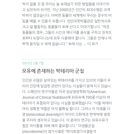
먹지 않을 것 등 우리는 늘 오래살기 위한 방법들을 이야기하
고 실천하려 하지만, 지난 2000년간 인간의 최대수명은 크게
바뀌지 않았습니다. 어쩌면 동물의 세계에서 우리는 장수의 비
밀을 배울 수 있을지 모릅니다. 런던과학박물관은 일반적으로
크고 덜 활동하는 동물들이 오래 산다고 이야기합니다. “작은
동물들의 경우, 그들의 시간과 에너지를 음식을 구하고 천적으
로부터 도망다니는데 모두 사용해야 합니다. 그들은 언제나 바
쁘게 움직일 수 밖에 없습니다.” 오래 사는
더 보기
→
2013년 1월 7일.
모유에 존재하는 박테리아 군집
인간은 수많은 살아있는 박테리아를 가지고 있으며 이들이 우
리의 건강에 밀접한 관련이 있다는 사실들이 밝혀지고 있습니
다. 스페인의 연구자들은 미국 임상영양학회지(American
Journal of Clinical Nutrition)에 모유속에 700종 이상의 박
테리아가 포함되어 있다는 사실을 발표했습니다. “이들 박테리
아의 정확한 역할은 아직 불확실 합니다. 그러나 이 미생물 다
양성(microbial diversity)이 아이의 소화력과 면역력에 영향
을 주리라 생각하고 있습니다. 이 분야의 연구는 모유수유가
힘든 아이들을 위해 매우 중요합니다.” 미생물군집
(microbiome)의 염기서열은 “파이로염기서열분석