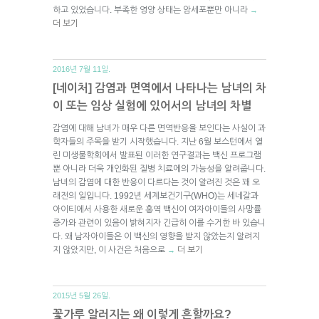
하고 있었습니다. 부족한 영양 상태는 암세포뿐만 아니라
→
더 보기
2016년 7월 11일.
[네이처] 감염과 면역에서 나타나는 남녀의 차
이 또는 임상 실험에 있어서의 남녀의 차별
감염에 대해 남녀가 매우 다른 면역반응을 보인다는 사실이 과
학자들의 주목을 받기 시작했습니다. 지난 6월 보스턴에서 열
린 미생물학회에서 발표된 이러한 연구결과는 백신 프로그램
뿐 아니라 더욱 개인화된 질병 치료에의 가능성을 알려줍니다.
남녀의 감염에 대한 반응이 다르다는 것이 알려진 것은 꽤 오
래전의 일입니다. 1992년 세계보건기구(WHO)는 세네갈과
아이티에서 사용한 새로운 홍역 백신이 여자아이들의 사망률
증가와 관련이 있음이 밝혀지자 긴급히 이를 수거한 바 있습니
다. 왜 남자아이들은 이 백신의 영향을 받지 않았는지 알려지
지 않았지만, 이 사건은 처음으로
더 보기
→
2015년 5월 26일.
꽃가루 알러지는 왜 이렇게 흔할까요?