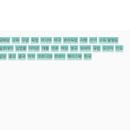
공화당
교육
구글
독일
러시아
미국
분리독립
서평
선거
소득 불평등
슬로데이
실업률
아마존
애플
언론
여성
영국
오바마
유럽
유전자
인도
일본
종교
중국
커피
코로나19
트위터
페이스북
한국