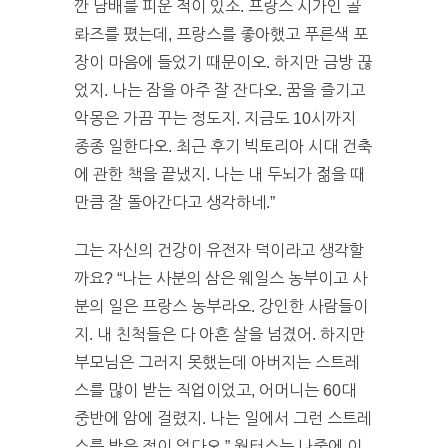
깐 담배를 피운 적이 있소. 프랑스 시가인 골
롸즈를 폈는데, 프랑스를 좋아했고 푸른색 포
장이 마음에 들었기 때문이오. 하지만 금방 끊
었지. 나는 잠을 아주 잘 잔다오. 꿈을 즐기고
악몽은 가끔 꾸는 정도지. 지금도 10시까지
종종 일한다오. 최근 후기 빅토리아 시대 건축
에 관한 책을 끝냈지. 나는 내 두뇌가 젊을 때
만큼 잘 돌아간다고 생각하네.”
그는 자신의 건강이 유전자 덕이라고 생각할
까요? “나는 사분의 삼은 웨일스 농부이고 사
분의 일은 프랑스 농부라오. 강인한 사람들이
지. 내 친척들은 다 아흔 살을 넘겼어. 하지만
부모님은 그러지 못했는데 아버지는 스트레
스를 많이 받는 직업이었고, 어머니는 60대
중반에 암에 걸렸지. 나는 일에서 그런 스트레
스를 받은 적이 없다오.” 월터스는 나중에 이