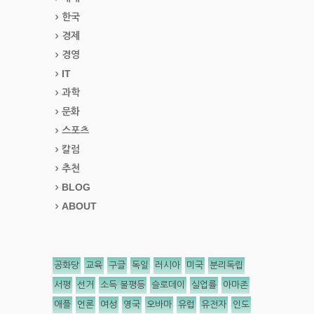
한국
경제
경영
IT
과학
문화
스포츠
칼럼
추천
BLOG
ABOUT
공화당
교육
구글
독일
러시아
미국
분리독립
서평
선거
소득 불평등
슬로데이
실업률
아마존
애플
언론
여성
영국
오바마
유럽
유전자
인도