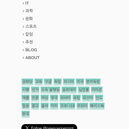
IT
과학
문화
스포츠
칼럼
추천
BLOG
ABOUT
공화당
교육
구글
독일
러시아
미국
분리독립
서평
선거
소득 불평등
슬로데이
실업률
아마존
애플
언론
여성
영국
오바마
유럽
유전자
인도
일본
종교
중국
커피
코로나19
트위터
페이스북
한국