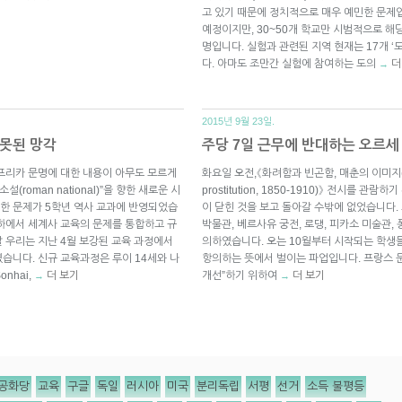
고 있기 때문에 정치적으로 매우 예민한 문제
예정이지만, 30~50개 학교만 시범적으로 해
명입니다. 실험과 관련된 지역 현재는 17개 ‘도(
다. 아마도 조만간 실험에 참여하는 도의
더
→
2015년 9월 23일.
잘못된 망각
주당 7일 근무에 반대하는 오르
아프리카 문명에 대한 내용이 아무도 모르게
화요일 오전,《화려함과 빈곤함, 매춘의 이미지(Splen
roman national)”을 향한 새로운 시
prostitution, 1850-1910)》 전시를
 대한 문제가 5학년 역사 교과에 반영되었습
이 닫힌 것을 보고 돌아갈 수밖에 없었습니다.
하에서 세계사 교육의 문제를 통합하고 규
박물관, 베르사유 궁전, 로댕, 피카소 미술관,
 우리는 지난 4월 보강된 교육 과정에서
의하였습니다. 오는 10월부터 시작되는 학생들
습니다. 신규 교육과정은 루이 14세와 나
항의하는 뜻에서 벌이는 파업입니다. 프랑스 문
nhai,
더 보기
개선”하기 위하여
더 보기
→
→
공화당
교육
구글
독일
러시아
미국
분리독립
서평
선거
소득 불평등