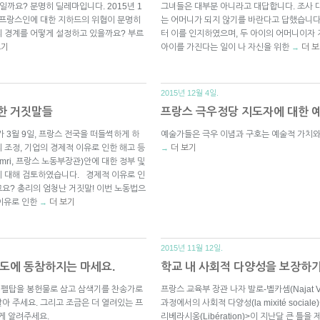
까요? 분명히 딜레마입니다. 2015년 1
그녀들은 대부분 아니라고 대답합니다. 조사 대
 프랑스인에 대한 지하드의 위협이 분명히
는 어머니가 되지 않기를 바란다고 답했습니다
의 경계를 어떻게 설정하고 있을까요? 부르
터 이를 인지하였으며, 두 아이의 어머니이자 지
보기
아이를 가진다는 일이 나 자신을 위한
더 
→
2015년 12월 4일.
한 거짓말들
프랑스 극우정당 지도자에 대한 
가 3월 9일, 프랑스 전국을 떠들썩하게 하
예술가들은 극우 이념과 구호는 예술적 가치와
 조정, 기업의 경제적 이유로 인한 해고 등
더 보기
→
mri, 프랑스 노동부장관)안에 대한 정부 및
에 대해 검토하였습니다. 경제적 이유로 인
요? 총리의 엄청난 거짓말! 이번 노동법으
 이유로 인한
더 보기
→
2015년 11월 12일.
기도에 동참하지는 마세요.
학교 내 사회적 다양성을 보장하기
 에펠탑을 봉헌물로 삼고 삼색기를 찬송가로
프랑스 교육부 장관 나자 발로-벨카셈(Najat Va
아 주세요. 그리고 조금은 더 열려있는 프
과정에서의 사회적 다양성(la mixité soci
게 알려주세요.
리베라시옹(Libération)>이 지난달 큰 틀