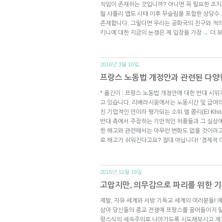
직임이 존재하는 것입니까? 아니면 꼭 필요한 조치일
월 샤를리 엡도 사태 이후 무슬림을 포함한 상당수
존재합니다. 그렇다면 우리는 공화국의 친구와 적
키니에 대한 지금의 논쟁은 제 입장을 가장
더 
→
2016년 3월 10일.
프랑스 노동법 개정안과 관련된 다양
* 옮긴이 : 프랑스 노동법 개정안에 대한 반대 시위
고 있습니다. 리베라시옹에서는 노동시간 및 급여의
친 기업적인 안이라 평가되는 소위 엘 콤리(El Kho
반대 측에서 주장하는 기만적인 허풍들과 그 실상
한 해고와 관련해서는 아무런 변화도 없을 것이라고
로 해고가 쉬워진다고요? 절대 아닙니다! ‘경제적
2015년 11월 19일.
고맙지만, 의무감으로 파리를 위한 
제발, 자유 세계와 서방 기독교 세계의 여러분들!
삼아 당신들의 종교 전쟁에 프랑스를 끌어들이지 말
랑스식의 세속주의로 나아가도록 시도해보시고 제