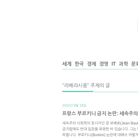
세계
한국
경제
경영
IT
과학
문
"리베라시옹" 주제의 글
2016년 8월 18일.
프랑스 부르키니 금지 논란: 세속주
세속주의 사회학의 창시자인 장 보베로(Jean Baub
금지법에도 반대 입장을 표명한 바 있습니다. 그는
파합니다. 부르키니(Burkini) 논란에 대해서 