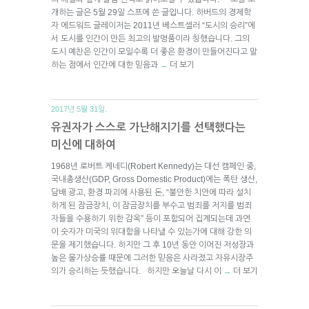
개하는 글은 5월 29일 스프에 쓴 글입니다. 하버드의 경제학
자 에드워드 글레이저는 2011년 베스트셀러 “도시의 승리”에
서 도시를 인간이 만든 최고의 발명품이라 칭했습니다. 그의
도시 예찬은 인간이 모일수록 더 좋은 환경이 만들어진다고 말
하는 점에서 인간에 대한 믿음과
더 보기
→
2017년 5월 31일.
유권자가 스스로 가난해지기를 선택했다는
미신에 대하여
1968년 로버트 케네디(Robert Kennedy)는 대선 캠페인 중,
국내총생산(GDP, Gross Domestic Product)에는 폭탄 생산,
담배 광고, 환경 파괴에 사용된 돈, “불안한 치안에 따라 설치
하게 된 잠금장치, 이 잠금장치를 부수고 범죄를 저지를 범죄
자들을 수용하기 위한 감옥” 등이 포함되어 집계되는데 과연
이 숫자가 미국의 위대함을 나타낼 수 있는가에 대해 강한 의
문을 제기했습니다. 하지만 그 후 10년 동안 이어진 저성장과
높은 물가상승률 때문에 그러한 믿음은 사라졌고 자유시장주
의가 승리하는 듯했습니다. 하지만 오늘날 다시 이
더 보기
→