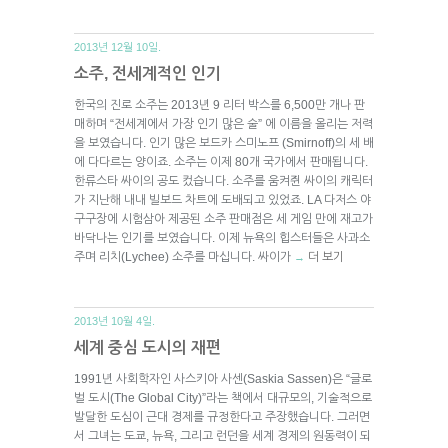
2013년 12월 10일.
소주, 전세계적인 인기
한국의 진로 소주는 2013년 9 리터 박스를 6,500만 개나 판
매하며 “전세계에서 가장 인기 많은 술” 에 이름을 올리는 저력
을 보였습니다. 인기 많은 보드카 스미노프 (Smirnoff)의 세 배
에 다다르는 양이죠. 소주는 이제 80개 국가에서 판매됩니다.
한류스타 싸이의 공도 컸습니다. 소주를 움켜쥔 싸이의 캐릭터
가 지난해 내내 빌보드 차트에 도배되고 있었죠. LA 다저스 야
구구장에 시험삼아 제공된 소주 판매점은 세 게임 만에 재고가
바닥나는 인기를 보였습니다. 이제 뉴욕의 힙스터들은 사과소
주며 리치(Lychee) 소주를 마십니다. 싸이가
더 보기
→
2013년 10월 4일.
세계 중심 도시의 재편
1991년 사회학자인 사스키아 사센(Saskia Sassen)은 “글로
벌 도시(The Global City)”라는 책에서 대규모의, 기술적으로
발달한 도심이 근대 경제를 규정한다고 주장했습니다. 그러면
서 그녀는 도쿄, 뉴욕, 그리고 런던을 세계 경제의 원동력이 되