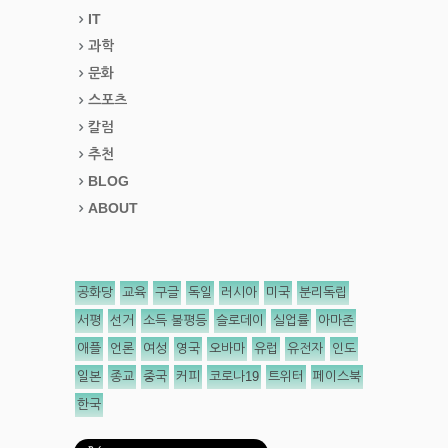
IT
과학
문화
스포츠
칼럼
추천
BLOG
ABOUT
공화당
교육
구글
독일
러시아
미국
분리독립
서평
선거
소득 불평등
슬로데이
실업률
아마존
애플
언론
여성
영국
오바마
유럽
유전자
인도
일본
종교
중국
커피
코로나19
트위터
페이스북
한국