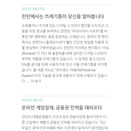
2013년 8월 12일.
런던에서는 쓰레기통이 당신을 알아봅니다
쇼핑몰이나 거리에 있는 디지털 스크린이 행인을 인식하고 그
들을 위한 광고를 보여주는 장면은 “마이너리티 리포트”를 비
롯한 SF 영화에서 종종 등장하는 소재입니다. 영국의 한 벤처
회사는 안면이나 홍채인식보다 훨씬 간단한 방법을 이용해 이
를 현실에서 구현하였습니다. 런던의 거리에는 벤처회사 “리뉴
(Renew)”가 지난 해 올림픽을 위해 설치한 디지털 스크린이
부착된 재활용 쓰레기통이 있습니다. 시 당국은 광고시간의
5%를 공익을 위해 사용하기로 하고 이들 쓰레기통을 허가했
습니다. 올 여름 리뉴는 “프리젠스 어웨어(Presense
Aware)”사의 기술을 광고에 적용하기 위해 시험하고 있습니
다.
더 보기
→
2013년 4월 2일.
온라인 게임업체, 금융권 인력을 데려오다
런던의 대형은행들이 구조조정과 연봉삭감에 들어가면서 다
른 산업에서 재빨리 금융권 인력을 데려가고 있습니다. 지난
두달간 JP모건과 HSBC에서 수천개의 일자리가 없어졌는데,