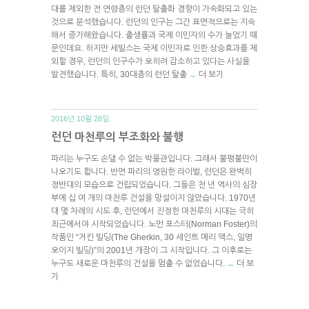
대를 제외한 전 연령층의 런던 탈출화 경향이 가속화되고 있는
것으로 분석했습니다. 런던의 인구는 그간 표면적으로는 지속
해서 증가해왔습니다. 출생률과 국제 이민자의 수가 늘었기 때
문인데요. 하지만 세빌스는 국제 이민자로 인한 상승효과를 제
외할 경우, 런던의 인구수가 오히려 감소하고 있다는 사실을
발견했습니다. 특히, 30대층의 런던 탈출
더 보기
→
2016년 10월 28일.
런던 마천루의 부조화와 불행
파리는 누구도 손댈 수 없는 박물관입니다. 그래서 불평불만이
나오기도 합니다. 반면 파리의 영원한 라이벌, 런던은 완벽히
정반대의 모습으로 건립되었습니다. 그들은 천 년 역사의 심장
부에 십 여 개의 마천루 건설을 망설이지 않았습니다. 1970년
대 몇 차례의 시도 후, 런던에서 진정한 마천루의 시대는 극히
최근에서야 시작되었습니다. 노먼 포스터(Norman Foster)의
작품인 “거킨 빌딩(The Gherkin, 30 세인트 메리 액스, 일명
오이지 빌딩)”의 2001년 개장이 그 시작입니다. 그 이후로는
누구도 새로운 마천루의 건설을 멈출 수 없었습니다.
더 보
→
기