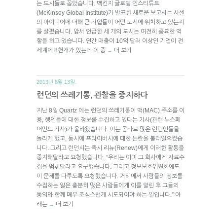
는 도시들로 꼽았습니다. 맥킨지 글로벌 인스티튜트
(McKinsey Global Institute)가 발표한 새로운 보고서는 사센
의 아이디어에 더해 큰 기업들이 어떤 도시에 위치하고 있는지
를 살폈습니다. 앞서 언급한 세 개의 도시는 여전히 중요한 역
할을 하고 있습니다. 연간 매출이 10억 달러 이상인 기업이 전
세계에 8천개가 있는데 이 중
더 보기
→
2013년 8월 13일.
런던의 쓰레기통, 관찰을 중지하다
지난 8일 Quartz 에는 런던의 쓰레기통이 맥(MAC) 주소를 이
용, 행인들에 대한 정보를 수집하고 있다는 기사(관련 뉴스페
퍼민트 기사)가 올라왔습니다. 이는 곧바로 많은 런던인들을
놀라게 했고, 동시에 프라이버시에 대한 논란을 불러일으켰습
니다. 그리고 런던시는 즉시 리뉴(Renew)에게 이러한 활동을
중지해달라고 요청했습니다. “우리는 이미 그 회사에게 자료수
집을 멈춰달라고 요구했습니다. 그리고 정보보호위원회에도
이 문제를 다루도록 요청했습니다. 거리에서 사람들의 정보를
수집하는 일은 충분히 많은 사람들에게 이를 알린 후 그들의
동의와 함께 매우 조심스럽게 시도되어야 하는 일입니다.” 아
래는
더 보기
→