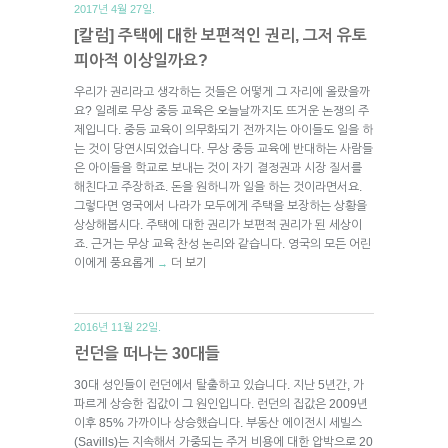
2017년 4월 27일.
[칼럼] 주택에 대한 보편적인 권리, 그저 유토
피아적 이상일까요?
우리가 권리라고 생각하는 것들은 어떻게 그 자리에 올랐을까
요? 일례로 무상 중등 교육은 오늘날까지도 뜨거운 논쟁의 주
제입니다. 중등 교육이 의무화되기 전까지는 아이들도 일을 하
는 것이 당연시되었습니다. 무상 중등 교육에 반대하는 사람들
은 아이들을 학교로 보내는 것이 자기 결정권과 시장 질서를
해친다고 주장하죠. 돈을 원하니까 일을 하는 것이라면서요.
그렇다면 영국에서 나라가 모두에게 주택을 보장하는 상황을
상상해봅시다. 주택에 대한 권리가 보편적 권리가 된 세상이
죠. 근거는 무상 교육 찬성 논리와 같습니다. 영국의 모든 어린
이에게 풍요롭게
더 보기
→
2016년 11월 22일.
런던을 떠나는 30대들
30대 성인들이 런던에서 탈출하고 있습니다. 지난 5년간, 가
파르게 상승한 집값이 그 원인입니다. 런던의 집값은 2009년
이후 85% 가까이나 상승했습니다. 부동산 에이전시 세빌스
(Savills)는 지속해서 가중되는 주거 비용에 대한 압박으로 20