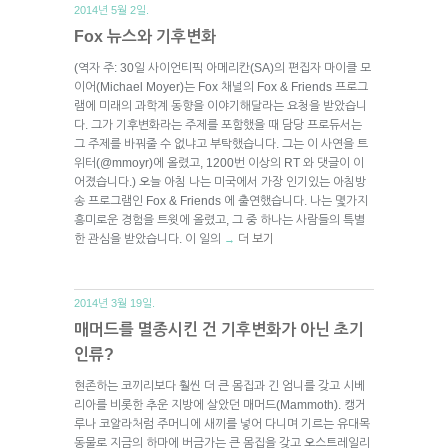
2014년 5월 2일.
Fox 뉴스와 기후변화
(역자 주: 30일 사이언티픽 아메리칸(SA)의 편집자 마이클 모
이어(Michael Moyer)는 Fox 채널의 Fox & Friends 프로그
램에 미래의 과학계 동향을 이야기해달라는 요청을 받았습니
다. 그가 기후변화라는 주제를 포함했을 때 담당 프로듀서는
그 주제를 바꿔줄 수 없냐고 부탁했습니다. 그는 이 사연을 트
위터(@mmoyr)에 올렸고, 1200번 이상의 RT 와 댓글이 이
어졌습니다.) 오늘 아침 나는 미국에서 가장 인기있는 아침방
송 프로그램인 Fox & Friends 에 출연했습니다. 나는 몇가지
흥미로운 경험을 트윗에 올렸고, 그 중 하나는 사람들의 특별
한 관심을 받았습니다. 이 일의
더 보기
→
2014년 3월 19일.
매머드를 멸종시킨 건 기후변화가 아닌 초기
인류?
현존하는 코끼리보다 훨씬 더 큰 몸집과 긴 엄니를 갖고 시베
리아를 비롯한 추운 지방에 살았던 매머드(Mammoth). 캥거
루나 코알라처럼 주머니에 새끼를 넣어 다니며 기르는 유대목
동물로 지금의 하마에 버금가는 큰 몸집을 갖고 오스트레일리