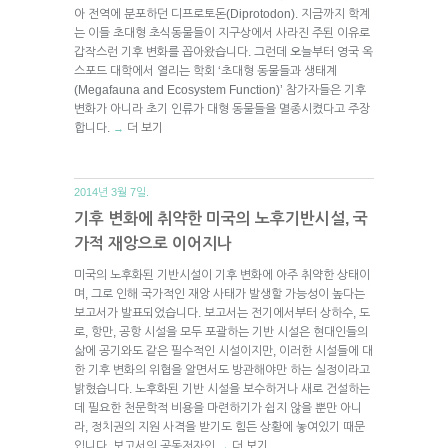
아 전역에 분포하던 디프로토돈(Diprotodon). 지금까지 학계
는 이들 초대형 초식동물들이 지구상에서 사라진 주된 이유로
갑작스런 기후 변화를 꼽아왔습니다. 그런데 오늘부터 영국 옥
스포드 대학에서 열리는 학회 ‘초대형 동물들과 생태계
(Megafauna and Ecosystem Function)’ 참가자들은 기후
변화가 아니라 초기 인류가 대형 동물들을 멸종시켰다고 주장
합니다.
더 보기
→
2014년 3월 7일.
기후 변화에 취약한 미국의 노후기반시설, 국
가적 재앙으로 이어지나
미국의 노후화된 기반시설이 기후 변화에 아주 취약한 상태이
며, 그로 인해 국가적인 재앙 사태가 발생할 가능성이 높다는
보고서가 발표되었습니다. 보고서는 전기에서부터 상하수, 도
로, 항만, 공항 시설을 모두 포괄하는 기반 시설은 현대인들의
삶에 공기와도 같은 필수적인 시설이지만, 이러한 시설들에 대
한 기후 변화의 위협을 알면서도 방관해야만 하는 실정이라고
밝혔습니다. 노후화된 기반 시설을 보수하거나 새로 건설하는
데 필요한 천문학적 비용을 마련하기가 쉽지 않을 뿐만 아니
라, 정치권의 지원 사격을 받기도 힘든 상황에 놓여있기 때문
입니다. 보고서의 공동저자인
더 보기
→