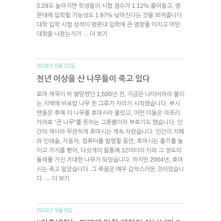
3.29도 높아지면 학생들의 시험 점수가 1.12% 줄어들고, 명
문대에 입학할 가능성도 1.97% 낮아진다는 것을 보여줍니다.
대학 입학 시험 성적이 명문대 입학에 큰 영향을 미치고 어떤
대학을 나왔는지가
더 보기
→
2018년 6월 22일.
천년 이상을 산 나무들이 죽고 있다
로마 제국이 막 멸망했던 1,500년 전, 지금은 나미비아라 불리
는 지역에 바오밥 나무 한 그루가 자라기 시작했습니다. 부시
맨들은 후에 이 나무를 호마시라 불렀고, 어떤 이들은 아프리
카어로 “큰 나무”를 뜻하는 그룻붐이라 부르기도 했습니다. 인
간의 역사와 무관하게 호마시는 계속 자랐습니다. 인간이 지폐
와 인쇄술, 자동차, 컴퓨터를 발명할 동안, 호마시는 줄기를 늘
이고 가지를 뻗어, 다섯개의 몸통에 32미터의 키와 그 정도의
둘레를 가진 거대한 나무가 되었습니다. 하지만 2004년, 호마
시는 죽고 말았습니다. 그 죽음은 매우 갑작스러운 것이었습니
다.
더 보기
→
2016년 9월 8일.