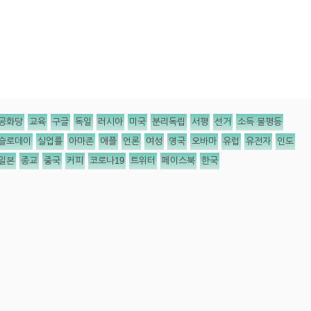
공화당
교육
구글
독일
러시아
미국
분리독립
서평
선거
소득 불평등
슬로데이
실업률
아마존
애플
언론
여성
영국
오바마
유럽
유전자
인도
일본
종교
중국
커피
코로나19
트위터
페이스북
한국