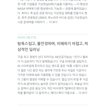
한 다른 기업들은 가상현실(VR)기술을 이용하는 —이 행성과
NASA 덕택에 다른 행성에서도 가능한— 관광에 들떠있습니
다. 토머스 쿡 같은 관광 회사는 가상현실 영화를 만들기도 했
죠. 호주 관광청은 (360도 파노라마 비디오 같은) 가상현실의
시장 잠재력을 이해하기
더 보기
→
2019년 2월 27일.
탐욕스럽고, 불안정하며, 이해하기 어렵고, 피
상적인 딥러닝
구글 최고 경영자 선다 피차이는 AI(인공지능)는 “전기나 불보
다 더 심오하다.”라고 말해왔습니다. 구글 브레인을 설립하고,
AI 스타트업에 투자하고 있는 앤드류 옹은 “보통 사람이 1초보
다 짧은 시간 동안 하는 생각에 기반한 두뇌 작업은 지금이나
가까운 미래에 AI로 자동화될 수 있을 것입니다.”라고 썼습니
다 그들의 열정은 이해할 수 있습니다. 몇십 년의 좌절 후 지금
까지 AI 분야에서는 놀라운 진보가 일어났습니다. 오늘날 우리
는 알렉사 같은 음성 인식 개인 비서에게 “텔레비전 밴드의 음
악을 틀어달라.”고 말하거나, 페이스북이 자동으로
더 보기
→