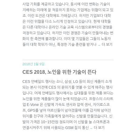
사업 기회를 제공하고 있습니다. 동시에 이런 변화는 기술이
지배하는 미래에 잘 적응하지 못하는 기업에는 위협이 되고 있
죠. 이런 도전은 대학에도 가해집니다. 하지만 기업보다 대학
은 이런 위협을 다소 느리게 인정하고 있습니다. 현재 대학들
은 다른 대학이나 온라인 기술 교육 시스템으로부터의 경쟁을
걱정하고 있습니다. 하지만 이런 경쟁은 기술이 만들어내는 변
화의 한 측면에 불과합니다. 이미 몇 기업들은 그들의 노동자
들이 대학 학위가 아닌, 특정한 기술 훈련을 받거나
더 보기
→
2018년 1월 9일.
CES 2018, 노인을 위한 기술이 뜬다
CES 언베일드 행사는 소니, 삼성, LG 등의 최신 제품이 소개
되는 본사 이전에 CES 의 분위기를 엿볼 수 있게 해주는 행사
입니다. 어제 언베일드 행사에서는 십대들을 위한 제품 보다는
노인을 위한 제품들이 많이 눈에 띄었습니다. 프랑스의 스타트
업 E-Vone 은 신발에 가속도 센서와 압력 센서, 자이로스코
프, GPS를 넣어 어르신들이 넘어졌을때 이를 감지해 넘어진
위치를 친구와 가족들에게 알려주는 신발을 만들었습니다. 신
발의 가격은 10~15만원 정도이며 이 신발을 늘 스마트폰과
연결시켜주기 위해 사용되는 GSM 칩의 통신
더 보기
→