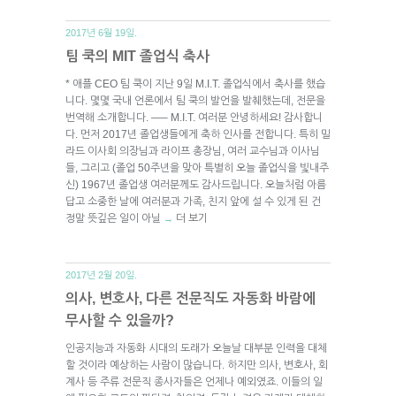
2017년 6월 19일.
팀 쿡의 MIT 졸업식 축사
* 애플 CEO 팀 쿡이 지난 9일 M.I.T. 졸업식에서 축사를 했습
니다. 몇몇 국내 언론에서 팀 쿡의 발언을 발췌했는데, 전문을
번역해 소개합니다. —– M.I.T. 여러분 안녕하세요! 감사합니
다. 먼저 2017년 졸업생들에게 축하 인사를 전합니다. 특히 밀
라드 이사회 의장님과 라이프 총장님, 여러 교수님과 이사님
들, 그리고 (졸업 50주년을 맞아 특별히 오늘 졸업식을 빛내주
신) 1967년 졸업생 여러분께도 감사드립니다. 오늘처럼 아름
답고 소중한 날에 여러분과 가족, 친지 앞에 설 수 있게 된 건
정말 뜻깊은 일이 아닐
더 보기
→
2017년 2월 20일.
의사, 변호사, 다른 전문직도 자동화 바람에
무사할 수 있을까?
인공지능과 자동화 시대의 도래가 오늘날 대부분 인력을 대체
할 것이라 예상하는 사람이 많습니다. 하지만 의사, 변호사, 회
계사 등 주류 전문직 종사자들은 언제나 예외였죠. 이들의 일