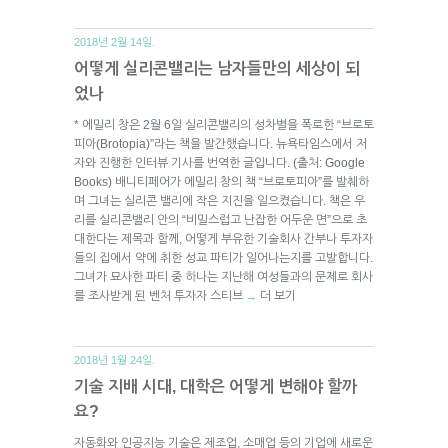
2018년 2월 14일.
어떻게 실리콘밸리는 남자들만의 세상이 되
었나
* 에밀리 창은 2월 6일 실리콘밸리의 성차별을 폭로한 “브로토
피아(Brotopia)”라는 책을 발간했습니다. 뉴욕타임스에서 저
자와 진행한 인터뷰 기사를 번역한 글입니다. (출처: Google
Books) 배니티페어가 에밀리 창의 책 “브로토피아”를 발췌하
며 그녀는 실리콘 밸리에 작은 지진을 일으켰습니다. 책은 우
리를 실리콘밸리 안의 “비밀스럽고 난잡한 어두운 면”으로 초
대한다는 제목과 함께, 어떻게 부유한 기술회사 간부나 투자자
들의 집에서 약에 취한 성교 파티가 일어나는지를 고발합니다.
그녀가 묘사한 파티 중 하나는 지난해 여성들과의 문제로 회사
를 조사받게 된 벤처 투자자 스티브
더 보기
→
2018년 1월 24일.
기술 지배 시대, 대학은 어떻게 변해야 할까
요?
자동화와 인공지능 기술은 제조업, 소매업 등의 기업에 새로운