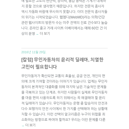
에 필요한 고도의 판단력, 창의력, 동감 능력은 기계가 대체하
지 못할 것으로 생각했기 때문입니다. 하지만 전문직 종사자
역시 자동화 바람에 무사하지 못합니다. 이미 전문직 종사자들
의 위기는 시작되었습니다. 웹엠디(WebMD)라는 의학/건강
관련 웹사이트의 방문자 수는 미주 전역의 진료 건수보다 높습
니다. 온라인 중고 거래 사이트 이베이에서는 매해 60만 건 이
상의 분쟁
더 보기
→
2016년 11월 29일.
[칼럼] 무인자동차의 윤리적 딜레마, 치열한
고민이 필요합니다
무인자동차가 확산되면 교통의 효율성, 공공 안전, 개인의 편
의에 크게 기여할 것이라는 이야기가 있습니다. 업계는 무인자
동차의 본격적인 대중화를 위해 마지막 남은 기술적인 문제들
을 극복하고 있는 단계죠. 하지만 사람들이 실제로 무인자동차
를 마음 편히 사용하도록 하기 위해서는 꼭 해결해야 할 윤리
적 딜레마가 있습니다. 무인자동차는 운행 중 탑승자의 안전과
다수 보행자의 안전 사이에서 한 가지를 선택해야 하는 상황에
처할 수 있습니다. 이런 선택의 알고리즘은 누구의 위험을 최
소화하는 방향으로 짜여야 할까요? 우리는 이런 문제를 다룬
더 보기
→