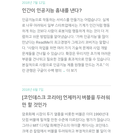
2018년 7월 12일.
인간이 인공지능 흉내를 낸다?
인공지능으로 작동하는 서비스를 만들기는 어렵습니다. 실제
로 너무 어려워서 일부 스타트업에서는 기계가 인간처럼 행동
하게 하는 것보다 사람이 로봇처럼 행동하게 하는 것이 더 저
렴하고 쉬운 방법임을 알아냈습니다. ‘가짜 인공지능’을 많이
만났다는 ReadMe의 최고경영자 그레고리 코버거는 말합니
다. “사람이 작업을 하면 여러 가지 기술적 문제와 사업 개발
문제들을 건너뛸 수 있습니다. 확장은 무리지만 초기에 어려운
부분을 건너뛰고 필요한 것들을 효과적으로 만들 수 있습니다.
본질적으로 사람으로 인공지능 제품 원형을 만드는 거죠.” 이
런 관행은 구글이 수백 명의
더 보기
→
2018년 6월 7일.
[코인데스크 코리아] 언제까지 버블을 두려워
만 할 것인가
암호화폐 시장의 투기 열풍을 비롯한 버블은 이미 1990년대
닷컴 버블에 필적할 만한 수준에 이르렀다는 평가가 많습니다.
그러나 MIT 디지털 화폐연구소의 마이클 케이시는 코인데스
크에 쓴 칼럼에서 버블을 두려워하고 부정적으로만 볼 일이 아