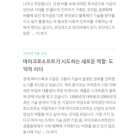
니라고 주장합니다. 닷컴 버블 속에 모여든 투자금으로 지금의
인터넷 시대를 연 물리적 인프라가 구축된 것처럼, 암호화폐
버블에 모인 투자금은 다른 무엇보다 블록체인 기술을 받아들
이고 널리 활용하는 데 필요한 사회적 인프라를 구축하는 데
써야 한다는 겁니다. 코인데스크 코리아에서 읽기 코인데스크
원문:
더 보기
→
2018년 5월 16일.
마이크로소프트가 시도하는 새로운 역할: 도
덕적 리더
현재 페이스북과 구글은 그들의 기술이 잘못된 정보를 전파했
는지를 조사받고 있습니다. 계속 증가하는 아마존의 시장 지배
력은 트럼프 대통령의 주된 타겟이죠. 애플은 스마트폰의 중독
에 관해 비난을 받고 있습니다. 1990년대 대부분과 2000년대
초반 기술 분야의 가장 큰 기업이자 악당으로 여겨졌던 마이크
로소프트는 어떨까요? 이제 마이크로소프트는 산업의 도덕적
양심의 역할을 하고 싶어 하는 것처럼 보입니다. 가장 가치 있
다고 여겨지는 5개의 기술 관련 기업 중, 마이크로소프트만이
공중들에게서 사회 병폐에 기여한다는 비판을 받고 있지 않죠.
동시에 지난
더 보기
→