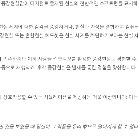
, 증강현실같이 디지털로 중재된 현실의 전반적인 스펙트럼을 묘사
현실 세계에 대한 감각을 증강하거나, 현실과 가상을 결합하며 컴퓨
증강현실 또는 혼합현실 헤드셋은 현실 세계를 차단하기보다는 현실 
 의존하지만 이제 사람들은 오디오를 활용한 증강현실도 경험할 수 
자동으로 재생되죠. 후각 증강현실은 냄새를 통한 경험을 향상합니다.
 상호작용할 수 있는 시뮬레이션을 제공하는 거울 이상입니다: 이는 
진
것을
보았을
때
당신이
그
작품을
유리
밖으로
떨어지게
할
수
없