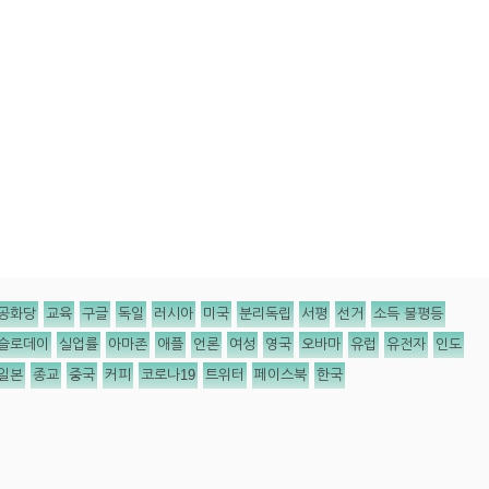
공화당
교육
구글
독일
러시아
미국
분리독립
서평
선거
소득 불평등
슬로데이
실업률
아마존
애플
언론
여성
영국
오바마
유럽
유전자
인도
일본
종교
중국
커피
코로나19
트위터
페이스북
한국