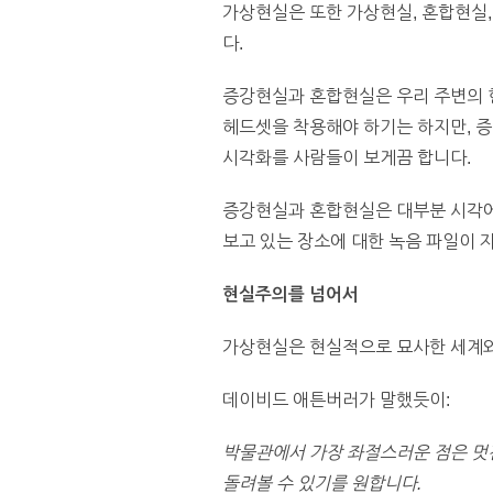
가상현실은 또한 가상현실, 혼합현실
다.
증강현실과 혼합현실은 우리 주변의 
헤드셋을 착용해야 하기는 하지만, 
시각화를 사람들이 보게끔 합니다.
증강현실과 혼합현실은 대부분 시각에
보고 있는 장소에 대한 녹음 파일이 
현실주의를
넘어서
가상현실은 현실적으로 묘사한 세계와
데이비드 애튼버러가 말했듯이:
박물관에서
가장
좌절스러운
점은
멋
돌려볼
수
있기를
원합니다.