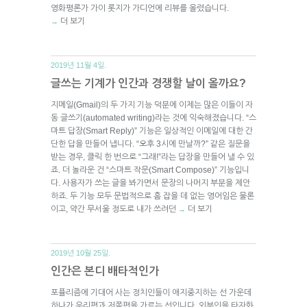
영화평론가 가이 롯지가 가디언에 리뷰를 올렸습니다.
더 보기
→
2019년 11월 4일.
글쓰는 기계가 인간과 경쟁할 날이 올까요?
지메일(Gmail)의 두 가지 기능 덕분에 이제는 많은 이들이 자
동 글쓰기(automated writing)라는 것에 익숙해졌습니다. “스
마트 답장(Smart Reply)” 기능은 일상적인 이메일에 대한 간
단한 답을 만들어 냅니다. “오후 3시에 만날까?” 같은 질문을
받는 경우, 클릭 한 번으로 “그래!”라는 답장을 만들어 낼 수 있
죠. 더 놀라운 건 “스마트 작문(Smart Compose)” 기능입니
다. 사용자가 쓰는 글을 봐가면서 문장의 나머지 부분을 제안
하죠. 두 기능 모두 문법적으로 흠 잡을 데 없는 영어임은 물론
이고, 약간 무서울 정도로 내가 쓰려던
더 보기
→
2019년 10월 25일.
인간은 본디 배타적인가
포퓰리즘에 기대어 사는 정치인들이 애지중지하는 선 가운데
하나가 우리편과 저쪽편을 가르는 선입니다. 외부인을 타자화