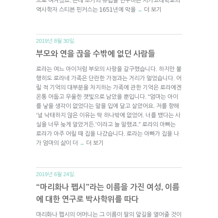
으로 여겨졌죠. 근대 초기의 유럽을 연구하는 시카고대학교의
역사학자 스티븐 핀커스는 1651년에 막을
더 보기
→
2019년 8월 30일.
부모와 연을 끊을 수밖에 없던 사람들
로라는 여느 아이처럼 부모의 사랑을 갈구했습니다. 하지만 불
행히도 로라네 가족은 단란한 가정과는 거리가 멀었습니다. 어
릴 적 기억의 대부분을 차지하는 가족에 관한 기억은 로라에겐
온통 어둡고 우울한 잿빛으로 남았을 뿐입니다. “엄마는 아이
를 낳을 생각이 없었다는 말을 입에 달고 살았어요. 저를 향해
‘널 낙태하지 않은 이유는 딱 하나밖에 없었어. 너를 뱄다는 사
실을 너무 늦게 알았거든.’이라고 늘 말했죠.” 로라의 아빠는
로라가 아주 어릴 때 집을 나갔습니다. 로라는 아빠가 집을 나
가 엄마의 삶이 더
더 보기
→
2019년 6월 24일.
“마리화나 펩시”라는 이름을 가진 여성, 이름
에 대한 연구로 박사학위를 따다
마리화나 펩시의 어머니는 그 이름이 딸의 앞길을 열어줄 것이