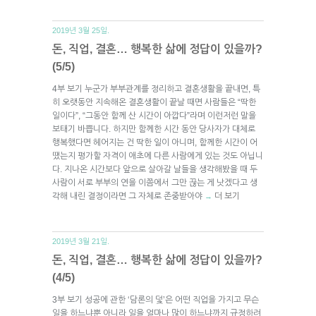
2019년 3월 25일.
돈, 직업, 결혼… 행복한 삶에 정답이 있을까?
(5/5)
4부 보기 누군가 부부관계를 정리하고 결혼생활을 끝내면, 특
히 오랫동안 지속해온 결혼생활이 끝날 때면 사람들은 “딱한
일이다”, “그동안 함께 산 시간이 아깝다”라며 이런저런 말을
보태기 바쁩니다. 하지만 함께한 시간 동안 당사자가 대체로
행복했다면 헤어지는 건 딱한 일이 아니며, 함께한 시간이 어
땠는지 평가할 자격이 애초에 다른 사람에게 있는 것도 아닙니
다. 지나온 시간보다 앞으로 살아갈 날들을 생각해봤을 때 두
사람이 서로 부부의 연을 이쯤에서 그만 끊는 게 낫겠다고 생
각해 내린 결정이라면 그 자체로 존중받아야
더 보기
→
2019년 3월 21일.
돈, 직업, 결혼… 행복한 삶에 정답이 있을까?
(4/5)
3부 보기 성공에 관한 ‘담론의 덫’은 어떤 직업을 가지고 무슨
일을 하느냐뿐 아니라 일을 얼마나 많이 하느냐까지 규정하려