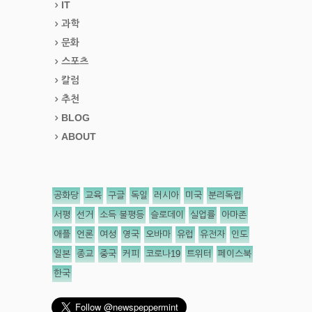
IT
과학
문화
스포츠
칼럼
추천
BLOG
ABOUT
공화당
교육
구글
독일
러시아
미국
분리독립
서평
선거
소득 불평등
슬로데이
실업률
아마존
애플
언론
여성
영국
오바마
유럽
유전자
인도
일본
종교
중국
커피
코로나19
트위터
페이스북
한국