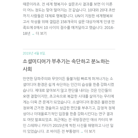
때문이라죠. 전 세계 행복지수 설문조사 결과를 보면 이 이론
이 어느 정도는 맞아 떨어지는 것 같습니다. 10대와 20대 초반
까지 사람들은 대체로 행복합니다. UN이 지원한 세계행복보
고서 작성을 위해 갤럽은 158개국의 설문 대상자에게 인생 만
족도에 0에서 10 사이의 점수를 매겨달라고 했습니다. 2016-
18년
더 보기
→
2019년 4월 8일.
소셜미디어가 부추기는 속단하고 분노하는
사회
만연한 당파주의와 무엇이든 들불처럼 빠르게 퍼져나가는 소
셜미디어 환경은 쉽게 속단하는 인간의 습성을 한층 강화시켰
습니다. 제대로 알아보지 않고 판단을 내리는 것은 인간들의
오랜 결함이지만, 초고속으로 복잡한 시대를 살아가는 우리에
게는 더욱 큰 문제가 되었습니다. 소셜미디어 환경은 불완전한
정보에 근거한 경솔하고 성급한 판단을 부추기고, 감정적 정체
성이나 이데올로기적인 입장을 한층 강화시킨다는 연구 결과
도 여럿 발표되었죠. 최근에는 전 국방장관인 애쉬 카터의 부
인 스테파니 카터가 2015년에 찍힌 사진을 해명하고 나선 일
이 있었습니다. 조 바이든 전 부통령이
더 보기
→