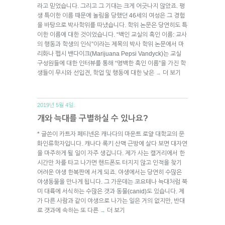
라고 믿었습니다. 그리고 그 기대는 크게 어긋나지 않았죠. 평
생 특이한 이름 때문에 놀림을 당했던 46세의 여성은 그 경험
을 바탕으로 박사학위를 따냈습니다. 학위 논문은 당연히도 특
이한 이름에 대한 것이었습니다. “백인 교실의 흑인 이름: 교사
의 행동과 학생의 인식”이라는 제목의 박사 학위 논문에서 마
리화나 펩시 밴다이크(Marijuana Pepsi Vandyck)는 교실
구성원들에 대한 인터뷰를 통해 “명백한 흑인 이름”을 가진 학
생들이 무시와 선입견, 학업 및 행동에 대한 낮은
더 보기
→
2019년 5월 4일.
개와 늑대를 구별하실 수 있나요?
* 글쓴이 카트자 페티넨은 캐나다의 마운트 로얄 대학교의 문
화인류학자입니다. 캐나다 록키 산맥 근방에 살다 보면 대자연
을 마주하게 될 일이 자주 생깁니다. 제가 사는 캘거리에서 한
시간만 차를 타고 나가면 핸드폰도 터지지 않고 인적을 찾기
어려운 야생 한복판에 서게 되죠. 야생에서는 당연히 수많은
야생동물을 만나게 됩니다. 그 가운데는 코요테나 늑대처럼 북
미 대륙에 서식하는 수많은 갯과 동물(canid)도 있습니다. 제
가 다른 사람과 같이 야생으로 나가는 일은 거의 없지만, 반대
로 갯과에 속하는 또 다른
더 보기
→