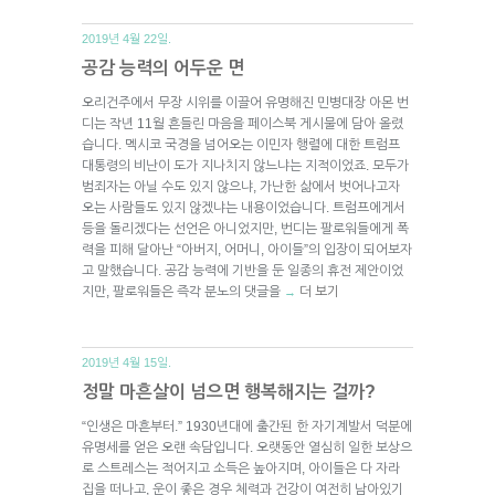
2019년 4월 22일.
공감 능력의 어두운 면
오리건주에서 무장 시위를 이끌어 유명해진 민병대장 아몬 번
디는 작년 11월 흔들린 마음을 페이스북 게시물에 담아 올렸
습니다. 멕시코 국경을 넘어오는 이민자 행렬에 대한 트럼프
대통령의 비난이 도가 지나치지 않느냐는 지적이었죠. 모두가
범죄자는 아닐 수도 있지 않으냐, 가난한 삶에서 벗어나고자
오는 사람들도 있지 않겠냐는 내용이었습니다. 트럼프에게서
등을 돌리겠다는 선언은 아니었지만, 번디는 팔로워들에게 폭
력을 피해 달아난 “아버지, 어머니, 아이들”의 입장이 되어보자
고 말했습니다. 공감 능력에 기반을 둔 일종의 휴전 제안이었
지만, 팔로워들은 즉각 분노의 댓글을
더 보기
→
2019년 4월 15일.
정말 마흔살이 넘으면 행복해지는 걸까?
“인생은 마흔부터.” 1930년대에 출간된 한 자기계발서 덕분에
유명세를 얻은 오랜 속담입니다. 오랫동안 열심히 일한 보상으
로 스트레스는 적어지고 소득은 높아지며, 아이들은 다 자라
집을 떠나고, 운이 좋은 경우 체력과 건강이 여전히 남아있기