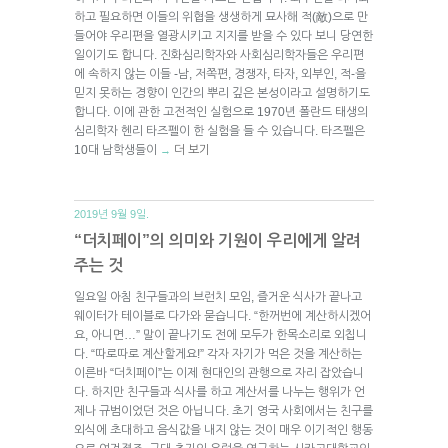
하고 필요하면 이들의 위협을 생생하게 묘사해 적(敵)으로 만
들어야 우리편을 열광시키고 지지를 받을 수 있다 보니 당연한
일이기도 합니다. 진화심리학자와 사회심리학자들은 우리편
에 속하지 않는 이들 -남, 저쪽편, 경쟁자, 타자, 외부인, 적-을
믿지 못하는 경향이 인간의 뿌리 깊은 본성이라고 설명하기도
합니다. 이에 관한 고전적인 실험으로 1970년 폴란드 태생의
심리학자 헨리 타즈펠이 한 실험을 들 수 있습니다. 타즈펠은
10대 남학생들이
더 보기
→
2019년 9월 9일.
“더치페이”의 의미와 기원이 우리에게 알려
주는 것
일요일 아침 친구들과의 브런치 모임, 즐거운 식사가 끝나고
웨이터가 테이블로 다가와 묻습니다. “한꺼번에 계산하시겠어
요, 아니면…” 말이 끝나기도 전에 모두가 한목소리로 외칩니
다. “따로따로 계산할게요!” 각자 자기가 먹은 것을 계산하는
이른바 “더치페이”는 이제 현대인의 관행으로 자리 잡았습니
다. 하지만 친구들과 식사를 하고 계산서를 나누는 행위가 언
제나 규범이었던 것은 아닙니다. 초기 영국 사회에서는 친구를
외식에 초대하고 음식값을 내지 않는 것이 매우 이기적인 행동