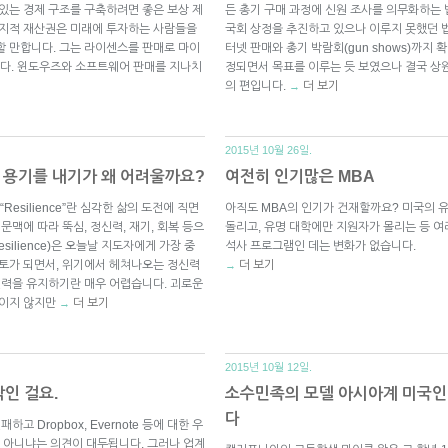
 있는 경제 구조를 구축하려면 좋은 보상 제
든 총기 구매 과정에 신원 조사를 의무화하는 
 지적 재산권은 미래에 투자하는 사람들을
국회 상정을 추진하고 있으나 이루지 못했던 법
할 만합니다. 그는 라이센스를 판매로 마이
터넷 판매와 총기 박람회(gun shows)까지 확
다. 윈도우즈와 소프트웨어 판매를 지나치
정되면서 목표를 이루는 듯 보였으나 결국 상
의 편입니다.
더 보기
→
2015년 10월 26일.
 용기를 내기가 왜 어려울까요?
여전히 인기많은 MBA
?”로 “Resilience”란 심각한 삶의 도전에 직면
아직도 MBA의 인기가 건재할까요? 미국의 
문맥에 따라 뚝심, 정신력, 재기, 회복 등으
돌리고, 유명 대학에만 지원자가 몰리는 등 
ilience)은 오늘날 지도자에게 가장 중
석사 프로그램인 데는 변화가 없습니다.
모토가 되면서, 위기에서 헤쳐나오는 정신력
더 보기
→
정신력을 유지하기란 매우 어렵습니다. 괴로운
보이지 않지만
더 보기
→
2015년 10월 12일.
인 걸요.
소수민족의 모델 아시아계 미국인 
다
 실패하고 Dropbox, Evernote 등에 대한 우
 아니냐는 의견이 대두됩니다. 그러나 업계