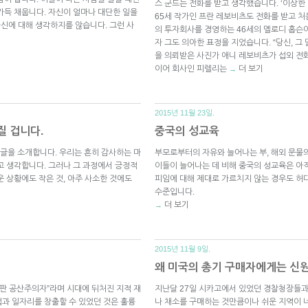
스 군드는 전화를 받고 생각했습니다. ‘이상한 
가득 채웁니다. 자신이 얼마나 대단한 일을
65세 작가인 프란 레보비츠도 전화를 받고 처
자신에 대해 생각하지를 않습니다. 그런 사
의 투자회사를 경영하는 46세의 멜로디 홉슨
자 그도 의아한 표정을 지었습니다. “당신, 그 
을 의뢰받은 사진가 애니 레보비츠가 섭외 전
이어 회사인 피렐리는
더 보기
→
2015년 11월 23일.
질 겁니다.
중국의 성교육
글을 소개합니다. 우리는 흔히 감사하는 마
부모로부터의 자유와 늘어나는 부, 해외 문물
고 생각합니다. 그러나 그 과정에서 긍정적
이들이 늘어나는 데 비해 중국의 성교육은 아
 상황에도 작은 것, 아주 사소한 것에도
피임에 대해 제대로 가르치지 않는 경우도 허
수준입니다.
더 보기
→
2015년 11월 9일.
왜 미국의 총기 구매자에게는 신
대판 공산주의자”라며 시대에 뒤처진 지적 재
지난달 27일 시카고에서 있었던 경찰청장들과
과 일자리를 창출할 수 있었던 것은 훌륭
나 채소를 구매하는 것만큼이나 쉬운 지역이 