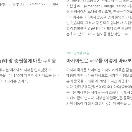
캘리포니아의 고등학생 마이클 왕은 그 학년 1,
각이 지배적입니다. <포브스>가 그 이유
시험인 ACT(American College Testi
령 취임식에서 노래를 불렀으며, 전국구 피아
아드에서는 미국에서 150위 안에 들었습니다.
번 있습니다. 그러나 왕은 대학 입시에서 지원
합격 통보를 받았습니다. “저보다 스펙이 떨어
는 화가 났죠. 그러나 분노를 생산적인
더 
→
2015년 9월 21일.
rg)와 망 중립성에 대한 두려움
아시아인은 서로를 어떻게 바라
겠다는 취지에서 시작한 인터넷닷오그
아시아 국가들 사이에는 아직도 케케묵은 감
받고 있습니다. 100여 개 인터넷 서비스를 하나
태평양 지역 국가를 대상으로 국가간 감정을 
이 아니라는 것이죠.
본이 중국을 지배한 지 70년이 지난 지금에
니다. 센카쿠열도(일본명)/댜오위다오(중국명
중국을 바라보는 시각도 곱지 않습니다. 세계 
지배도 끝이 납니다. 대부분의 한국인은 중국
사적 행동에 대해 사과하지 않는 데 불만을
→