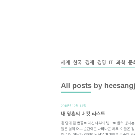
세계
한국
경제
경영
IT
과학
문
All posts by heesang
2015년 12월 14일.
내 영혼의 버킷 리스트
한 달에 한 번꼴로 자신 내부의 빛으로 환히 빛나는
들은 삶의 어느 순간에든 나타나곤 하죠. 이들은 정
어주죠. 이들과 있으면 당신은 재미있고 소중한 사