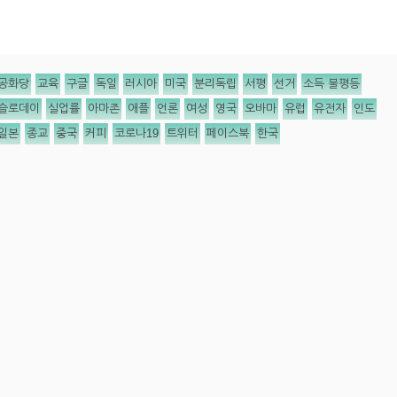
공화당
교육
구글
독일
러시아
미국
분리독립
서평
선거
소득 불평등
슬로데이
실업률
아마존
애플
언론
여성
영국
오바마
유럽
유전자
인도
일본
종교
중국
커피
코로나19
트위터
페이스북
한국