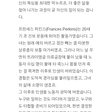
신의 욕심을 최대한 억누르죠. 더 좋은 삶을
찾아 나가는 과정이 곧 자신의 일이 되는 겁니
다.
프란세스 퍼킨스(Frances Perkins)는 20세
기 초 진보 운동에 뛰어든 활동가였습니다. 그
녀는 원래 예의 바르고 점잔 빼는 좀 따분한
상류층의 보통 아가씨였죠. 그러나 어느 날 우
연히 트라이앵글 의류공장에 불이 났을 때 노
동자 수십 명이 불에 타 죽느니 몸을 던져 죽
는 걸 목격한 이후로 인생이 바뀌었습니다. 이
경험은 도덕적 경각심을 불러일으켰고, 그녀
의 삶에 소명이 생겼죠.
그 이후로 인생을 노동자 권익에 바쳤습니다.
누구와 일하는 것도 마다하지 않았고, 누구와
도 타협할 준비가 되어있었으며, 한번 결정한