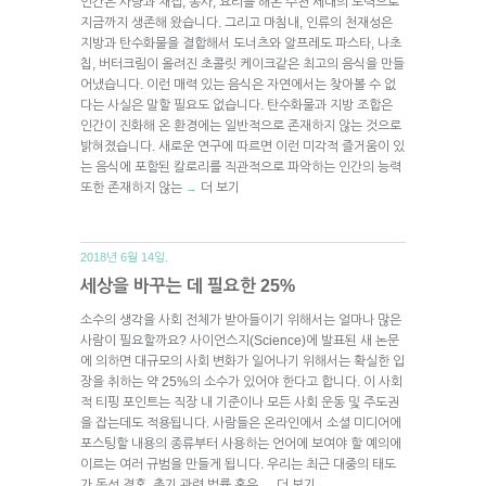
인간은 사냥과 채집, 농사, 요리를 해온 수천 세대의 노력으로
지금까지 생존해 왔습니다. 그리고 마침내, 인류의 천재성은
지방과 탄수화물을 결합해서 도너츠와 알프레도 파스타, 나초
칩, 버터크림이 올려진 초콜릿 케이크같은 최고의 음식을 만들
어냈습니다. 이런 매력 있는 음식은 자연에서는 찾아볼 수 없
다는 사실은 말할 필요도 없습니다. 탄수화물과 지방 조합은
인간이 진화해 온 환경에는 일반적으로 존재하지 않는 것으로
밝혀졌습니다. 새로운 연구에 따르면 이런 미각적 즐거움이 있
는 음식에 포함된 칼로리를 직관적으로 파악하는 인간의 능력
또한 존재하지 않는
더 보기
→
2018년 6월 14일.
세상을 바꾸는 데 필요한 25%
소수의 생각을 사회 전체가 받아들이기 위해서는 얼마나 많은
사람이 필요할까요? 사이언스지(Science)에 발표된 새 논문
에 의하면 대규모의 사회 변화가 일어나기 위해서는 확실한 입
장을 취하는 약 25%의 소수가 있어야 한다고 합니다. 이 사회
적 티핑 포인트는 직장 내 기준이나 모든 사회 운동 및 주도권
을 잡는데도 적용됩니다. 사람들은 온라인에서 소셜 미디어에
포스팅할 내용의 종류부터 사용하는 언어에 보여야 할 예의에
이르는 여러 규범을 만들게 됩니다. 우리는 최근 대중의 태도
가 동성 결혼, 총기 관련 법률 혹은
더 보기
→