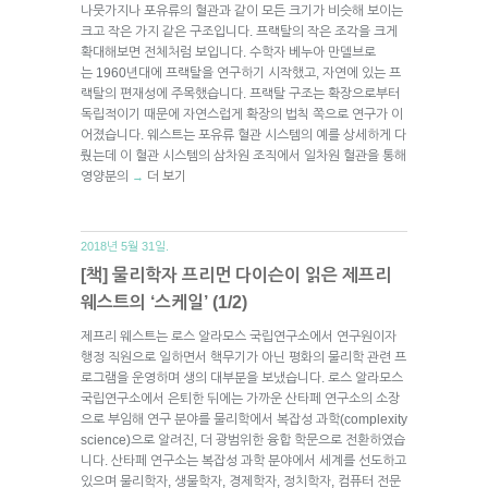
나뭇가지나 포유류의 혈관과 같이 모든 크기가 비슷해 보이는
크고 작은 가지 같은 구조입니다. 프랙탈의 작은 조각을 크게
확대해보면 전체처럼 보입니다. 수학자 베누아 만델브로
는 1960년대에 프랙탈을 연구하기 시작했고, 자연에 있는 프
랙탈의 편재성에 주목했습니다. 프랙탈 구조는 확장으로부터
독립적이기 때문에 자연스럽게 확장의 법칙 쪽으로 연구가 이
어졌습니다. 웨스트는 포유류 혈관 시스템의 예를 상세하게 다
뤘는데 이 혈관 시스템의 삼차원 조직에서 일차원 혈관을 통해
영양분의
더 보기
→
2018년 5월 31일.
[책] 물리학자 프리먼 다이슨이 읽은 제프리
웨스트의 ‘스케일’ (1/2)
제프리 웨스트는 로스 알라모스 국립연구소에서 연구원이자
행정 직원으로 일하면서 핵무기가 아닌 평화의 물리학 관련 프
로그램을 운영하며 생의 대부분을 보냈습니다. 로스 알라모스
국립연구소에서 은퇴한 뒤에는 가까운 산타페 연구소의 소장
으로 부임해 연구 분야를 물리학에서 복잡성 과학(complexity
science)으로 알려진, 더 광범위한 융합 학문으로 전환하였습
니다. 산타페 연구소는 복잡성 과학 분야에서 세계를 선도하고
있으며 물리학자, 생물학자, 경제학자, 정치학자, 컴퓨터 전문