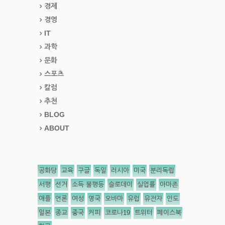
경제
경영
IT
과학
문화
스포츠
칼럼
추천
BLOG
ABOUT
공화당
교육
구글
독일
러시아
미국
분리독립
서평
선거
소득 불평등
슬로데이
실업률
아마존
애플
언론
여성
영국
오바마
유럽
유전자
인도
일본
종교
중국
커피
코로나19
트위터
페이스북