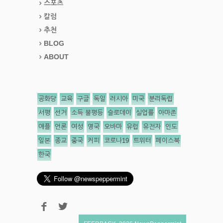
스포츠
칼럼
추천
BLOG
ABOUT
공화당
교육
구글
독일
러시아
미국
분리독립
서평
선거
소득 불평등
슬로데이
실업률
아마존
애플
언론
여성
영국
오바마
유럽
유전자
인도
일본
종교
중국
커피
코로나19
트위터
페이스북
한국