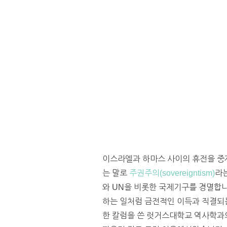
이스라엘과 하마스 사이의 휴전을 중
는 말로
주권주의(sovereigntism)
라
와 UN을 비롯한 국제기구를 경멸합
하는 일처럼 금전적인 이득과 직결되는
한 칼럼을 쓴 럿거스대학교 역사학