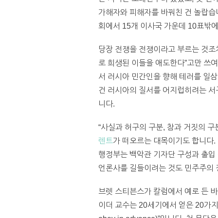
가해자와 피해자를 바꿔친 건 놀랍습니
회에서 15개 이사국 가운데 10표밖에
당장 전쟁을 전쟁이라고 부르는 것조
로 희생된 이들을 애도한다”고만 쓰여
서 러시아 민간인을 향해 테러를 일삼
건 러시아의 질서를 어지럽히려는 서
니다.
“사실과 허구의 구분, 참과 거짓의 
렌트
가 떠오르는 대목이기도 합니다.
행정부는 백악관 기자단 구성과 출입
언론사를 길들이려는 것도 민주주의 
브렛 스티븐스가 칼럼에서 예로 든 바
이더 교수는 20세기에서 얻은 20가