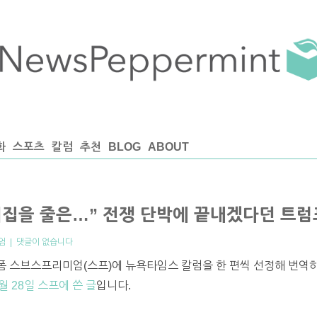
화
스포츠
칼럼
추천
BLOG
ABOUT
뒤집을 줄은…” 전쟁 단박에 끝내겠다던 트
엄
|
댓글이 없습니다
 스브스프리미엄(스프)에 뉴욕타임스 칼럼을 한 편씩 선정해 번역하고
월 28일 스프에 쓴 글
입니다.