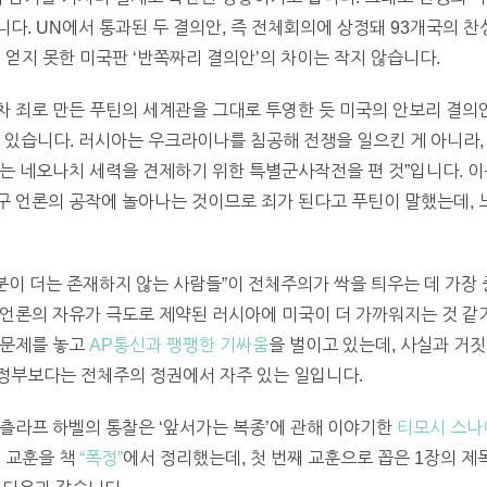
다. UN에서 통과된 두 결의안, 즉 전체회의에 상정돼 93개국의
 얻지 못한 미국판 ‘반쪽짜리 결의안’의 차이는 작지 않습니다.
차 죄로 만든 푸틴의 세계관을 그대로 투영한 듯 미국의 안보리 결의
 있습니다. 러시아는 우크라이나를 침공해 전쟁을 일으킨 게 아니라,
는 네오나치 세력을 견제하기 위한 특별군사작전을 편 것”입니다. 
구 언론의 공작에 놀아나는 것이므로 죄가 된다고 푸틴이 말했는데, 
구분이 더는 존재하지 않는 사람들”이 전체주의가 싹을 틔우는 데 가장
 언론의 자유가 극도로 제약된 러시아에 미국이 더 가까워지는 것 같기
 문제를 놓고
AP통신과 팽팽한 기싸움
을 벌이고 있는데, 사실과 거
정부보다는 전체주의 정권에서 자주 있는 일입니다.
츨라프 하벨의 통찰은 ‘앞서가는 복종’에 관해 이야기한
티모시 스나
지 교훈을 책
“폭정”
에서 정리했는데, 첫 번째 교훈으로 꼽은 1장의 제목이