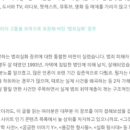
 도서와 TV, 라디오, 팟캐스트, 유튜브, 영화 등 매체를 가리지 않
 우리의 고통을 오락으로 포장해 버린 ‘범죄실화’ 장르
하는 범죄실화 장르에 대한 통렬한 비판이 실렸습니다. 범죄 피해자
열두 살 때였던 1993년, 자택에 침입한 범인에 의해 납치, 살해되었
노를 일으켰고, 많은 언론이 오랜 기간 집중적으로 다뤘죠. 필자는
착취하는 경우가 많으며, 때로는 실제 사건을 왜곡하는 등 2차 가
 잘 팔릴 만한 사건만 주목하면서 실제 범죄 취약계층이 겪는 구조적인
않더라도, 이 글을 읽는 여러분은 대부분 이 장르를 이미 접해보셨을
 사이트 인기 콘텐츠 목록에서 늘 상위를 차지하고 있으니까요. <그것
학 사전>, <궁금한 이야기 Y>, <용감한 형사들>, <실화 탐사대> 