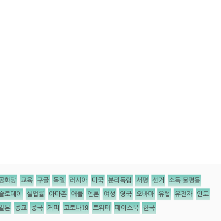
공화당
교육
구글
독일
러시아
미국
분리독립
서평
선거
소득 불평등
슬로데이
실업률
아마존
애플
언론
여성
영국
오바마
유럽
유전자
인도
일본
종교
중국
커피
코로나19
트위터
페이스북
한국