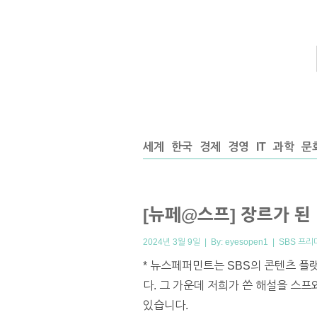
세계
한국
경제
경영
IT
과학
문
[뉴페@스프] 장르가 된
2024년 3월 9일 | By:
eyesopen1
|
SBS 프리
* 뉴스페퍼민트는 SBS의 콘텐츠 플
다. 그 가운데 저희가 쓴 해설을 스
있습니다.